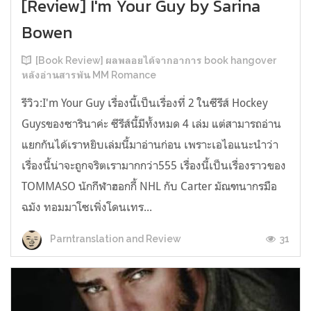
[Review] I'm Your Guy by Sarina
Bowen
[Book Review] ผลพลอยได้จากอาการ book hangover
หลังอ่านสารพัน MM Romance
รีวิว:I'm Your Guy เรื่องนี้เป็นเรื่องที่ 2 ในซีรีส์ Hockey
Guysของซารินาค่ะ ซีรีส์นี้มีทั้งหมด 4 เล่ม แต่สามารถอ่าน
แยกกันได้เราหยิบเล่มนี้มาอ่านก่อน เพราะเอไอแนะนำว่า
เรื่องนี้น่าจะถูกจริตเรามากกว่า555 เรื่องนี้เป็นเรื่องราวของ
TOMMASO นักกีฬาฮอกกี้ NHL กับ Carter มัณฑนากรมือ
ฉมัง ทอมมาโซเพิ่งโดนเทร...
31
Parntranslation and Review