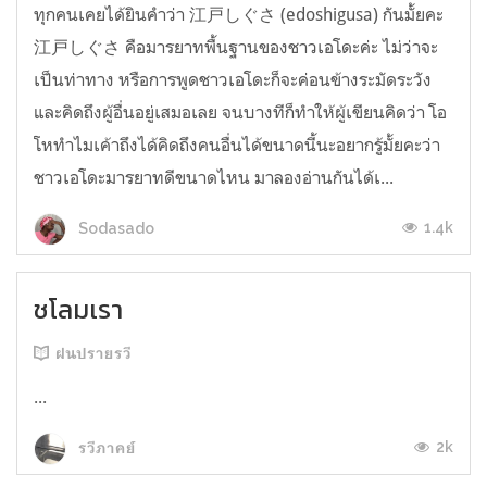
ทุกคนเคยได้ยินคำว่า 江戸しぐさ (edoshigusa) กันมั้ยคะ
江戸しぐさ คือมารยาทพื้นฐานของชาวเอโดะค่ะ ไม่ว่าจะ
เป็นท่าทาง หรือการพูดชาวเอโดะก็จะค่อนข้างระมัดระวัง
และคิดถึงผู้อื่นอยู่เสมอเลย จนบางทีก็ทำให้ผู้เขียนคิดว่า โอ
โหทำไมเค้าถึงได้คิดถึงคนอื่นได้ขนาดนี้นะอยากรู้มั้ยคะว่า
ชาวเอโดะมารยาทดีขนาดไหน มาลองอ่านกันได้เ...
1.4k
Sodasado
ชโลมเรา
ฝนปรายรวี
...
2k
รวีภาคย์