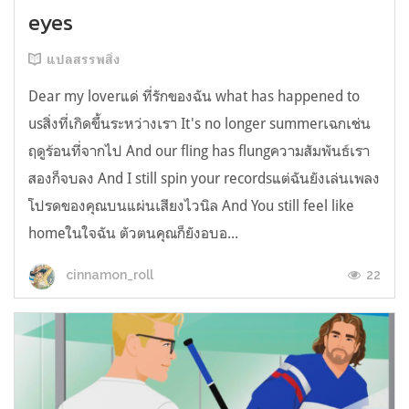
eyes
แปลสรรพสิ่ง
Dear my loverแด่ ที่รักของฉัน what has happened to
usสิ่งที่เกิดขึ้นระหว่างเรา It's no longer summerเฉกเช่น
ฤดูร้อนที่จากไป And our fling has flungความสัมพันธ์เรา
สองก็จบลง And I still spin your recordsแต่ฉันยังเล่นเพลง
โปรดของคุณบนแผ่นเสียงไวนิล And You still feel like
homeในใจฉัน ตัวตนคุณก็ยังอบอ...
22
cinnamon_roll