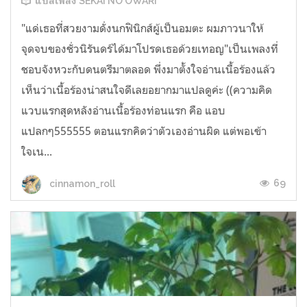
แปลเพลง SEKAI NO OWARI
"แด่เธอที่สวยงามดั่งนกฟินิกส์ผู้เป็นอมตะ ผมภาวนาให้
จุดจบของชั่วนิรันดร์ได้มาโปรดเธอด้วยเทอญ"เป็นเพลงที่
ชอบจังหวะกับดนตรีมาตลอด พึ่งมาตั้งใจอ่านเนื้อร้องแล้ว
เห็นว่าเนื้อร้องน่าสนใจดีเลยอยากมาแปลดูค่ะ ((ความคิด
แวบแรกสุดหลังอ่านเนื้อร้องท่อนแรก คือ แอบ
แปลกๆ555555 ตอนแรกคิดว่าตัวเองอ่านผิด แต่พอเข้า
ใจเน...
69
cinnamon_roll