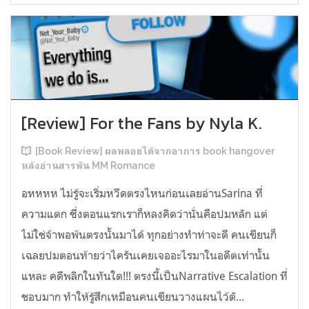
[Review] For the Fans by Nyla K.
[Book Review] ผลพลอยได้จากอาการ book hangover
หลังอ่านสารพัน MM Romance
อหหหห ไม่รู้จะเริ่มหวีดตรงไหนก่อนเลยอ่านSarina ที่
ความแตก ซึ่งตอนแรกเราก็หลงคิดว่านั่นคือปมหลัก แต่
ไม่ใช่จ้าพอพ้นตรงนั้นมาได้ ทุกอย่างทำท่าจะดี คนเขียนก็
เฉลยปมตอนท้ายว่าไครันเคยเจออะไรมาในอดีตเท่านั้น
แหละ คดีพลิกในทันใด!!! ตรงนี้เป็นNarrative Escalation ที่
ชอบมาก ทำให้รู้สึกเหมือนคนเขียนวางแผนไว้ตั...