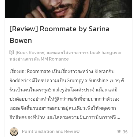
[Review] Roommate by Sarina
Bowen
[Book Review] ผลพลอยได้จากอาการ book hangover
หลังอ่านสารพัน MM Romance
เรื่องย่อ: Roommate เป็นเรื่องราวระหว่าง Kieranกับ
Rodderick มีโทรปความเป็นGrumpy x Sunshine เบาๆ คี
รันเป็นคนในตระกูลShipleyอันโด่งดังประจำเมือง แต่มี
ปมด้อยบางอย่างทำให้รู้สึกว่าพ่อรักพี่ชายมากกว่าตัวเอง
เสมอ จึงดิ้นรนอยากออกมาอยู่คนเดียวเพื่อให้หลุดจาก
อิทธิพลของที่บ้าน และไล่ตามความฝันการเป็นกราฟฟิ...
35
Parntranslation and Review