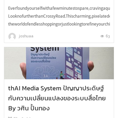
Everfoundyourselfwithafewminutestospare,cravingaquick,e
LooknofurtherthanCrossyRoad.Thischarming,pixelatedendl
theworldofendlesshoppingorjustlookingtorefineyourchicken
63
joshuaa
thAI Media System ปัญญาประดิษฐ์
กับความเปลี่ยนแปลงของระบบสื่อไทย
By วศิน ปั้นทอง