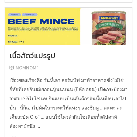
เนื้อสัตว์แปรรูป
NOMNOM*
เรื่องของเรื่องคือ วันนี้เอา คอร์นบีฟ มาทำอาหาร ซึ่งไม่ใช่
ยี่ห้อที่เคยกินสมัยก่อนนู้นนนนน (ยี่ห้อ อสร.) เปิดกระป๋องมา
texture ก็ไม่ใช่ เคยกินแบบเป็นเส้นฉีกๆอันนี้เหมือนเอาไป
ปั่น . นี่ก็เอาไปผัดในกระทะให้แห้งๆ ลองชิมดู .. คะ คะ คะ
เค็มสะบัด O o" ... แบบใช้โควต้ากินโซเดียมทั้งสัปดาห์
ต้องหาผักนึ่ง ...