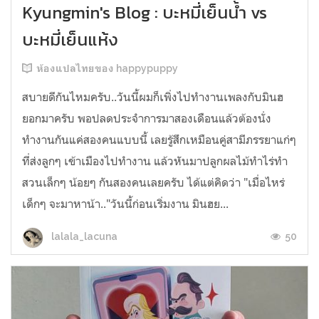
Kyungmin's Blog : บะหมี่เย็นน้ำ vs
บะหมี่เย็นแห้ง
ห้องแปลไทยของ happypuppy
สบายดีกันไหมครับ..วันนี้ผมก็เพิ่งไปทำงานเพลงกับมินฮ
ยอกมาครับ พอปลดประจำการมาสองเดือนแล้วต้องนั่ง
ทำงานกันแค่สองคนแบบนี้ เลยรู้สึกเหมือนคู่สามีภรรยาแก่ๆ
ที่ส่งลูกๆ เข้าเมืองไปทำงาน แล้วหันมาปลูกผลไม้ทำไร่ทำ
สวนเล็กๆ น้อยๆ กันสองคนเลยครับ ได้แต่คิดว่า "เมื่อไหร่
เด็กๆ จะมาหาน้า.."วันนี้ก่อนเริ่มงาน มินฮย...
50
lalala_lacuna