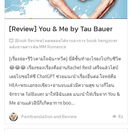
[Review] You & Me by Tau Bauer
[Book Review] ผลพลอยได้จากอาการ book hangover
หลังอ่านสารพัน MM Romance
[เรื่องย่อ+รีวิวตามใจฉัน+หวีด] นี่ดิชั้นทำอะไรลงไปกับชีวิต
😂😂😂 เรื่องของเรื่องคืออ่านRachel Reid เสร็จแล้วไฮป์
เลยไปขอให้ชี ChatGPT ช่วยแนะนำเรื่องอื่นต่อ โจทย์คือ
HEA+พระเอกธงเขียว+อ่านจบแล้วมีความสุข นางก็โยน
จักรวาล TalBauer มาให้อิฉันเลย แนะนำให้เริ่มจาก You &
Me อ่านแล้วอีนี่ก็เกิดอาการ boo...
83
Parntranslation and Review