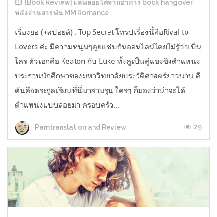
[Book Review] ผลพลอยได้จากอาการ book hangover
หลังอ่านสารพัน MM Romance
เรื่องย่อ (+สปอยล์) : Top Secret โทรปเรื่องนี้คือRival to
Lovers ค่ะ มีความหนุ่มๆคุยแซ่บกันออนไลน์โดยไม่รู้ว่าเป็น
ใคร ตัวเอกคือ Keaton กับ Luke ทั้งคู่เป็นคู่แข่งชิงตำแหน่ง
ประธานนักศึกษาของมหาวิทยาลัยประวัติศาสตร์ยาวนาน คี
ตันคือตระกูลเรียนที่นี่มาสามรุ่น ใครๆ ก็มองว่าน่าจะได้
ตำแหน่งแบบลอยมา ครอบครัว...
29
Parntranslation and Review