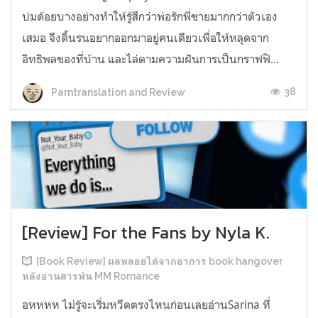
ปมด้อยบางอย่างทำให้รู้สึกว่าพ่อรักพี่ชายมากกว่าตัวเอง
เสมอ จึงดิ้นรนอยากออกมาอยู่คนเดียวเพื่อให้หลุดจาก
อิทธิพลของที่บ้าน และไล่ตามความฝันการเป็นกราฟฟิ...
38
Parntranslation and Review
[Review] For the Fans by Nyla K.
[Book Review] ผลพลอยได้จากอาการ book hangover
หลังอ่านสารพัน MM Romance
อหหหห ไม่รู้จะเริ่มหวีดตรงไหนก่อนเลยอ่านSarina ที่