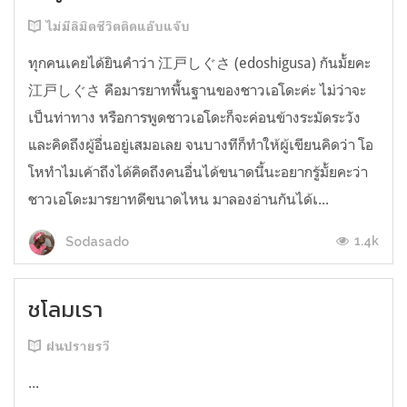
ไม่มีลิมิตชีวิตติดแอ๊บแจ๊บ
ทุกคนเคยได้ยินคำว่า 江戸しぐさ (edoshigusa) กันมั้ยคะ
江戸しぐさ คือมารยาทพื้นฐานของชาวเอโดะค่ะ ไม่ว่าจะ
เป็นท่าทาง หรือการพูดชาวเอโดะก็จะค่อนข้างระมัดระวัง
และคิดถึงผู้อื่นอยู่เสมอเลย จนบางทีก็ทำให้ผู้เขียนคิดว่า โอ
โหทำไมเค้าถึงได้คิดถึงคนอื่นได้ขนาดนี้นะอยากรู้มั้ยคะว่า
ชาวเอโดะมารยาทดีขนาดไหน มาลองอ่านกันได้เ...
1.4k
Sodasado
ชโลมเรา
ฝนปรายรวี
...