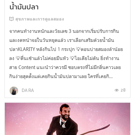
น้ำมันปลา
สุขภาพและการดูแลสมอง
จากคนทำงานหนักและวัยเลข 3 นอกจากเริ่มปรับการกิน
และงดหน้าจอในวันหยุดแล้ว เราเลือกเสริมด้วยน้ำมัน
ปลาKLARITY หลังกินไป 1 กระปุก 💡ตอนบ่ายสมองล้าน้อย
ลง 💡ตื่นเช้าแล้วไม่ค่อยมึนหัว 💡ไอเดียไม่ตัน ยิ่งทำงาน
สาย Content แนะนำว่าควรมี ชอบตรงที่ไม่มีกลิ่นคาวเลย
กินง่ายสุดตั้งแต่เคยกินน้ำมันปลามาเลย ใครที่เคยกิ...
28
DA RA