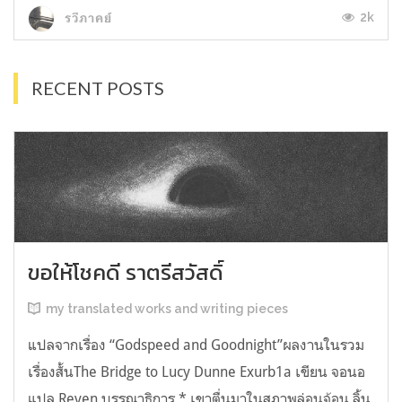
2k
รวีภาคย์
RECENT POSTS
ขอให้โชคดี ราตรีสวัสดิ์
my translated works and writing pieces
แปลจากเรื่อง “Godspeed and Goodnight”ผลงานในรวม
เรื่องสั้นThe Bridge to Lucy Dunne Exurb1a เขียน จอนอ
แปล Reven บรรณาธิการ * เขาตื่นมาในสภาพล่อนจ้อน ลิ้น