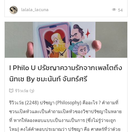
54
lalala_lacuna
I Philo U ปรัชญาความรักจากเพลโตถึง
นิทเช By ชมะนันท์ จันทร์ศรี
รีวิวเว้ย (3)
รีวิวเว้ย (2248) ปรัชญา (Philosophy) คืออะไร ? คำถามที่
ชวนเปิดหัวและเป็นคำถามเปิดหัวของวิชาปรัชญาในหลาย
ที่ หากให้ลองตอบแบบเป็นงานเป็นการ (ซึ่งไม่รู้ว่าจะถูก
ไหม) คงได้คำตอบประมาณว่า ปรัชญา คือ ศาสตร์ที่ว่าด้วย