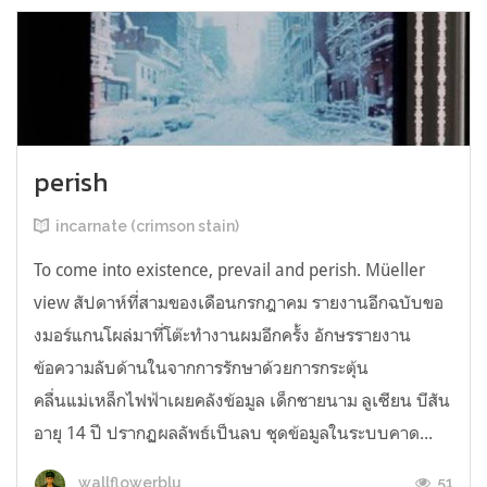
perish
incarnate (crimson stain)
To come into existence, prevail and perish. Müeller
view สัปดาห์ที่สามของเดือนกรกฎาคม รายงานอีกฉบับขอ
งมอร์แกนโผล่มาที่โต๊ะทำงานผมอีกครั้ง อักษรรายงาน
ข้อความลับด้านในจากการรักษาด้วยการกระตุ้น
คลื่นแม่เหล็กไฟฟ้าเผยคลังข้อมูล เด็กชายนาม ลูเซียน บีสัน
อายุ 14 ปี ปรากฏผลลัพธ์เป็นลบ ชุดข้อมูลในระบบคาด...
51
wallflowerblu