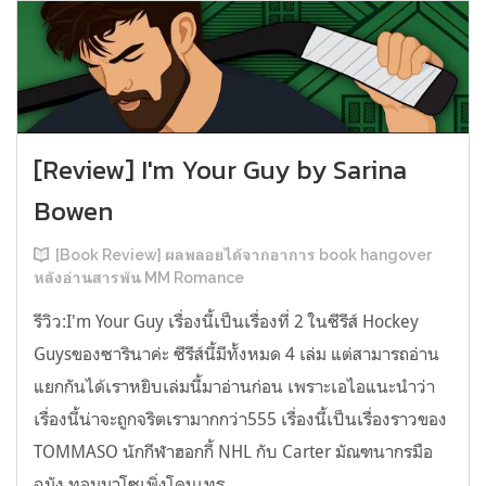
[Review] I'm Your Guy by Sarina
Bowen
[Book Review] ผลพลอยได้จากอาการ book hangover
หลังอ่านสารพัน MM Romance
รีวิว:I'm Your Guy เรื่องนี้เป็นเรื่องที่ 2 ในซีรีส์ Hockey
Guysของซารินาค่ะ ซีรีส์นี้มีทั้งหมด 4 เล่ม แต่สามารถอ่าน
แยกกันได้เราหยิบเล่มนี้มาอ่านก่อน เพราะเอไอแนะนำว่า
เรื่องนี้น่าจะถูกจริตเรามากกว่า555 เรื่องนี้เป็นเรื่องราวของ
TOMMASO นักกีฬาฮอกกี้ NHL กับ Carter มัณฑนากรมือ
ฉมัง ทอมมาโซเพิ่งโดนเทร...