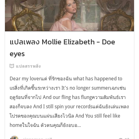
แปลเพลง Mollie Elizabeth - Doe
eyes
แปลสรรพสิ่ง
Dear my loverแด่ ที่รักของฉัน what has happened to
usสิ่งที่เกิดขึ้นระหว่างเรา It's no longer summerเฉกเช่น
ฤดูร้อนที่จากไป And our fling has flungความสัมพันธ์เรา
สองก็จบลง And I still spin your recordsแต่ฉันยังเล่นเพลง
โปรดของคุณบนแผ่นเสียงไวนิล And You still feel like
homeในใจฉัน ตัวตนคุณก็ยังอบอ...