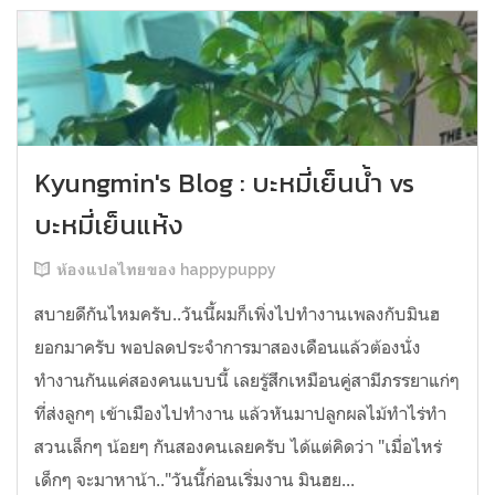
Kyungmin's Blog : บะหมี่เย็นน้ำ vs
บะหมี่เย็นแห้ง
ห้องแปลไทยของ happypuppy
สบายดีกันไหมครับ..วันนี้ผมก็เพิ่งไปทำงานเพลงกับมินฮ
ยอกมาครับ พอปลดประจำการมาสองเดือนแล้วต้องนั่ง
ทำงานกันแค่สองคนแบบนี้ เลยรู้สึกเหมือนคู่สามีภรรยาแก่ๆ
ที่ส่งลูกๆ เข้าเมืองไปทำงาน แล้วหันมาปลูกผลไม้ทำไร่ทำ
สวนเล็กๆ น้อยๆ กันสองคนเลยครับ ได้แต่คิดว่า "เมื่อไหร่
เด็กๆ จะมาหาน้า.."วันนี้ก่อนเริ่มงาน มินฮย...