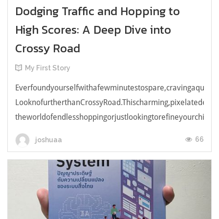
Dodging Traffic and Hopping to
High Scores: A Deep Dive into
Crossy Road
My First Story
Everfoundyourselfwithafewminutestospare,cravingaquick,e
LooknofurtherthanCrossyRoad.Thischarming,pixelatedendl
theworldofendlesshoppingorjustlookingtorefineyourchicken
66
joshuaa