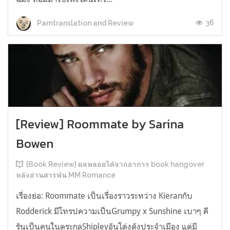
36
Parntranslation and Review
[Review] Roommate by Sarina
Bowen
[Book Review] ผลพลอยได้จากอาการ book hangover
หลังอ่านสารพัน MM Romance
เรื่องย่อ: Roommate เป็นเรื่องราวระหว่าง Kieranกับ
Rodderick มีโทรปความเป็นGrumpy x Sunshine เบาๆ คี
รันเป็นคนในตระกูลShipleyอันโด่งดังประจำเมือง แต่มี