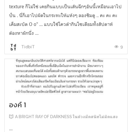
texture ก็ไม่ใช่ เคยกินแบบเป็นเส้นฉีกๆอันนี้เหมือนเอาไป
ปั่น . นี่ก็เอาไปผัดในกระทะให้แห้งๆ ลองชิมดู .. คะ คะ คะ
เค็มสะบัด O o" ... แบบใช้โควต้ากินโซเดียมทั้งสัปดาห์
ต้องหาผักนึ่ง ...
9
TidbiT
องค์ 1
A BRIGHT RAY OF DARKNESS ในห้วงมืดสนิทไม่มิดแสง
...