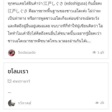
ทุกคนเคยได้ยินคำว่า 江戸しぐさ (edoshigusa) กันมั้ยคะ
江戸しぐさ คือมารยาทพื้นฐานของชาวเอโดะค่ะ ไม่ว่าจะ
เป็นท่าทาง หรือการพูดชาวเอโดะก็จะค่อนข้างระมัดระวัง
และคิดถึงผู้อื่นอยู่เสมอเลย จนบางทีก็ทำให้ผู้เขียนคิดว่า โอ
โหทำไมเค้าถึงได้คิดถึงคนอื่นได้ขนาดนี้นะอยากรู้มั้ยคะว่า
ชาวเอโดะมารยาทดีขนาดไหน มาลองอ่านกันได้เ...
1.4k
Sodasado
ชโลมเรา
ฝนปรายรวี
...
2k
รวีภาคย์