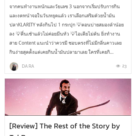
จากคนทำงานหนักและวัยเลข 3 นอกจากเริ่มปรับการกิน
และงดหน้าจอในวันหยุดแล้ว เราเลือกเสริมด้วยน้ำมัน
ปลาKLARITY หลังกินไป 1 กระปุก 💡ตอนบ่ายสมองล้าน้อย
ลง 💡ตื่นเช้าแล้วไม่ค่อยมึนหัว 💡ไอเดียไม่ตัน ยิ่งทำงาน
สาย Content แนะนำว่าควรมี ชอบตรงที่ไม่มีกลิ่นคาวเลย
กินง่ายสุดตั้งแต่เคยกินน้ำมันปลามาเลย ใครที่เคยกิ...
23
DA RA
[Review] The Rest of the Story by