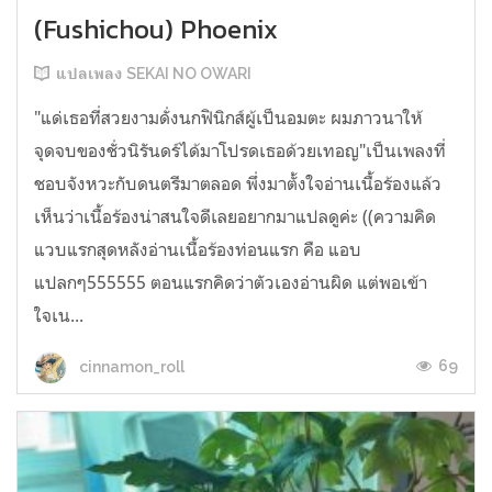
(Fushichou) Phoenix
แปลเพลง SEKAI NO OWARI
"แด่เธอที่สวยงามดั่งนกฟินิกส์ผู้เป็นอมตะ ผมภาวนาให้
จุดจบของชั่วนิรันดร์ได้มาโปรดเธอด้วยเทอญ"เป็นเพลงที่
ชอบจังหวะกับดนตรีมาตลอด พึ่งมาตั้งใจอ่านเนื้อร้องแล้ว
เห็นว่าเนื้อร้องน่าสนใจดีเลยอยากมาแปลดูค่ะ ((ความคิด
แวบแรกสุดหลังอ่านเนื้อร้องท่อนแรก คือ แอบ
แปลกๆ555555 ตอนแรกคิดว่าตัวเองอ่านผิด แต่พอเข้า
ใจเน...
69
cinnamon_roll