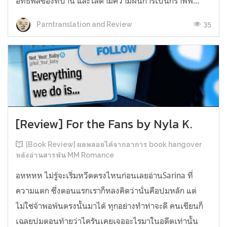
อิทธิพลของที่บ้าน และไล่ตามความฝันการเป็นกราฟฟิ...
35
Parntranslation and Review
[Review] For the Fans by Nyla K.
[Book Review] ผลพลอยได้จากอาการ book hangover
หลังอ่านสารพัน MM Romance
อหหหห ไม่รู้จะเริ่มหวีดตรงไหนก่อนเลยอ่านSarina ที่
ความแตก ซึ่งตอนแรกเราก็หลงคิดว่านั่นคือปมหลัก แต่
ไม่ใช่จ้าพอพ้นตรงนั้นมาได้ ทุกอย่างทำท่าจะดี คนเขียนก็
เฉลยปมตอนท้ายว่าไครันเคยเจออะไรมาในอดีตเท่านั้น