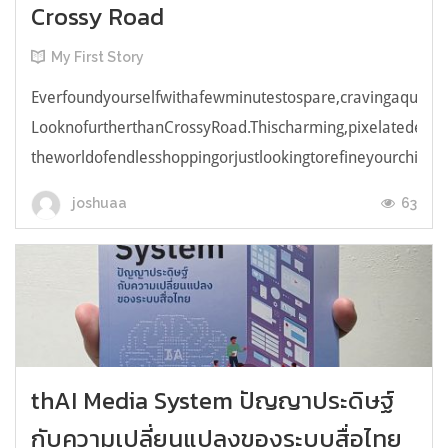
Crossy Road
My First Story
Everfoundyourselfwithafewminutestospare,cravingaquick,e
LooknofurtherthanCrossyRoad.Thischarming,pixelatedendl
theworldofendlesshoppingorjustlookingtorefineyourchicken
63
joshuaa
thAI Media System ปัญญาประดิษฐ์
กับความเปลี่ยนแปลงของระบบสื่อไทย