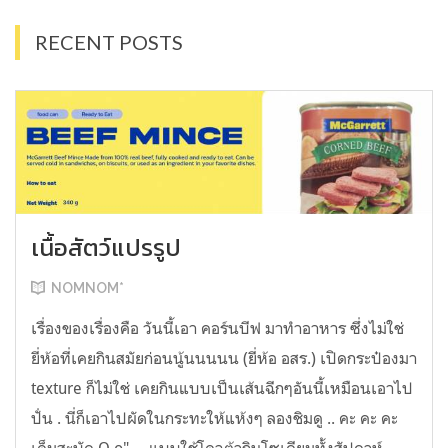
RECENT POSTS
เนื้อสัตว์แปรรูป
NOMNOM*
เรื่องของเรื่องคือ วันนี้เอา คอร์นบีฟ มาทำอาหาร ซึ่งไม่ใช่
ยี่ห้อที่เคยกินสมัยก่อนนู้นนนนน (ยี่ห้อ อสร.) เปิดกระป๋องมา
texture ก็ไม่ใช่ เคยกินแบบเป็นเส้นฉีกๆอันนี้เหมือนเอาไป
ปั่น . นี่ก็เอาไปผัดในกระทะให้แห้งๆ ลองชิมดู .. คะ คะ คะ
เค็มสะบัด O o" ... แบบใช้โควต้ากินโซเดียมทั้งสัปดาห์