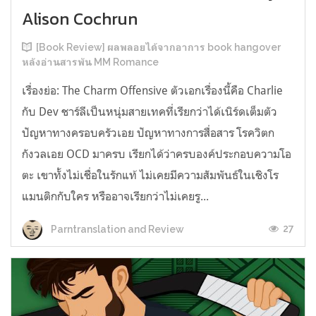
Alison Cochrun
[Book Review] ผลพลอยได้จากอาการ book hangover
หลังอ่านสารพัน MM Romance
เรื่องย่อ: The Charm Offensive ตัวเอกเรื่องนี้คือ Charlie
กับ Dev ชาร์ลีเป็นหนุ่มสายเทคที่เรียกว่าได้เนิร์ดเต็มตัว
ปัญหาทางครอบครัวเอย ปัญหาทางการสื่อสาร โรควิตก
กังวลเอย OCD มาครบ เรียกได้ว่าครบองค์ประกอบความโอ
ตะ เขาทั้งไม่เชื่อในรักแท้ ไม่เคยมีความสัมพันธ์ในเชิงโร
แมนติกกับใคร หรืออาจเรียกว่าไม่เคยรู...
27
Parntranslation and Review