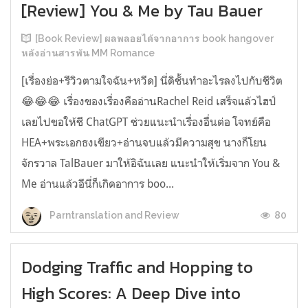
[Review] You & Me by Tau Bauer
[Book Review] ผลพลอยได้จากอาการ book hangover
หลังอ่านสารพัน MM Romance
[เรื่องย่อ+รีวิวตามใจฉัน+หวีด] นี่ดิชั้นทำอะไรลงไปกับชีวิต
😂😂😂 เรื่องของเรื่องคืออ่านRachel Reid เสร็จแล้วไฮป์
เลยไปขอให้ชี ChatGPT ช่วยแนะนำเรื่องอื่นต่อ โจทย์คือ
HEA+พระเอกธงเขียว+อ่านจบแล้วมีความสุข นางก็โยน
จักรวาล TalBauer มาให้อิฉันเลย แนะนำให้เริ่มจาก You &
Me อ่านแล้วอีนี่ก็เกิดอาการ boo...
80
Parntranslation and Review
Dodging Traffic and Hopping to
High Scores: A Deep Dive into