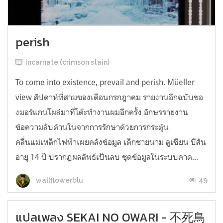
perish
incarnate (crimson stain)
To come into existence, prevail and perish. Müeller
view สัปดาห์ที่สามของเดือนกรกฎาคม รายงานอีกฉบับขอ
งมอร์แกนโผล่มาที่โต๊ะทำงานผมอีกครั้ง อักษรรายงาน
ข้อความลับด้านในจากการรักษาด้วยการกระตุ้น
คลื่นแม่เหล็กไฟฟ้าเผยคลังข้อมูล เด็กชายนาม ลูเซียน บีสัน
อายุ 14 ปี ปรากฏผลลัพธ์เป็นลบ ชุดข้อมูลในระบบคาด...
49
wallflowerblu
แปลเพลง SEKAI NO OWARI - 不死鳥