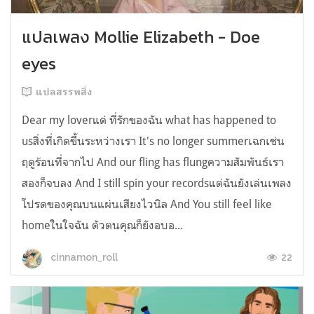
แปลเพลง Mollie Elizabeth - Doe
eyes
แปลสรรพสิ่ง
Dear my loverแด่ ที่รักของฉัน what has happened to
usสิ่งที่เกิดขึ้นระหว่างเรา It's no longer summerเฉกเช่น
ฤดูร้อนที่จากไป And our fling has flungความสัมพันธ์เรา
สองก็จบลง And I still spin your recordsแต่ฉันยังเล่นเพลง
โปรดของคุณบนแผ่นเสียงไวนิล And You still feel like
homeในใจฉัน ตัวตนคุณก็ยังอบอ...
22
cinnamon_roll