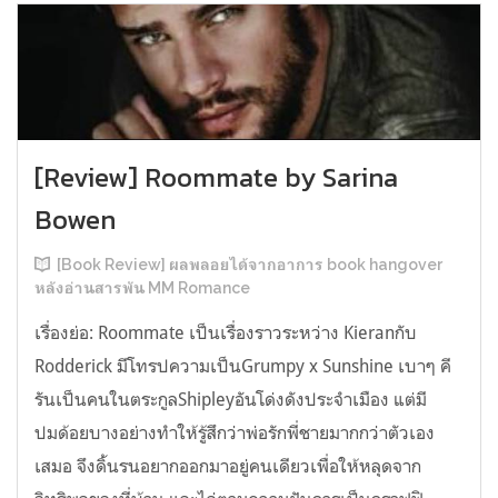
[Review] Roommate by Sarina
Bowen
[Book Review] ผลพลอยได้จากอาการ book hangover
หลังอ่านสารพัน MM Romance
เรื่องย่อ: Roommate เป็นเรื่องราวระหว่าง Kieranกับ
Rodderick มีโทรปความเป็นGrumpy x Sunshine เบาๆ คี
รันเป็นคนในตระกูลShipleyอันโด่งดังประจำเมือง แต่มี
ปมด้อยบางอย่างทำให้รู้สึกว่าพ่อรักพี่ชายมากกว่าตัวเอง
เสมอ จึงดิ้นรนอยากออกมาอยู่คนเดียวเพื่อให้หลุดจาก