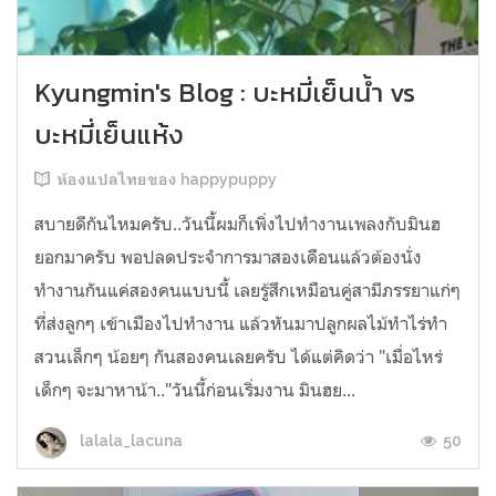
Kyungmin's Blog : บะหมี่เย็นน้ำ vs
บะหมี่เย็นแห้ง
ห้องแปลไทยของ happypuppy
สบายดีกันไหมครับ..วันนี้ผมก็เพิ่งไปทำงานเพลงกับมินฮ
ยอกมาครับ พอปลดประจำการมาสองเดือนแล้วต้องนั่ง
ทำงานกันแค่สองคนแบบนี้ เลยรู้สึกเหมือนคู่สามีภรรยาแก่ๆ
ที่ส่งลูกๆ เข้าเมืองไปทำงาน แล้วหันมาปลูกผลไม้ทำไร่ทำ
สวนเล็กๆ น้อยๆ กันสองคนเลยครับ ได้แต่คิดว่า "เมื่อไหร่
เด็กๆ จะมาหาน้า.."วันนี้ก่อนเริ่มงาน มินฮย...
50
lalala_lacuna