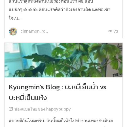
แวบแรกสุดหลังอ่านเนื้อร้องท่อนแรก คือ แอบ
แปลกๆ555555 ตอนแรกคิดว่าตัวเองอ่านผิด แต่พอเข้า
ใจเน...
73
cinnamon_roll
Kyungmin's Blog : บะหมี่เย็นน้ำ vs
บะหมี่เย็นแห้ง
ห้องแปลไทยของ happypuppy
สบายดีกันไหมครับ..วันนี้ผมก็เพิ่งไปทำงานเพลงกับมินฮ