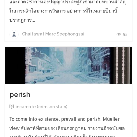
และภาควิชาการเองปัญญาประดิษฐ์ก็เข้ามามีบทบาทสำคัญ
ในการผลิกโฉมวงการวิชการ อย่างการที่ในหลายปีมานี้
ปรากฏการ...
52
Chaitawat Marc Seephongsai
perish
incarnate (crimson stain)
To come into existence, prevail and perish. Müeller
view สัปดาห์ที่สามของเดือนกรกฎาคม รายงานอีกฉบับขอ