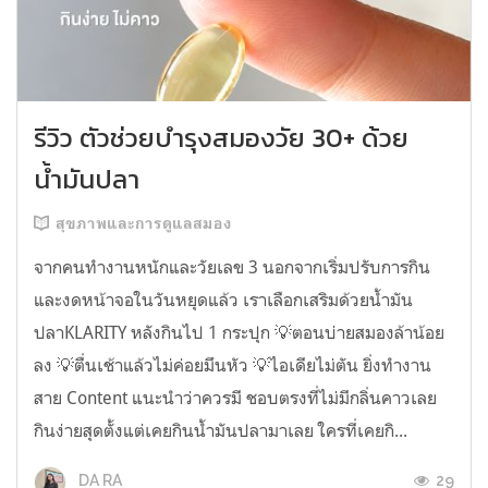
รีวิว ตัวช่วยบำรุงสมองวัย 30+ ด้วย
น้ำมันปลา
สุขภาพและการดูแลสมอง
จากคนทำงานหนักและวัยเลข 3 นอกจากเริ่มปรับการกิน
และงดหน้าจอในวันหยุดแล้ว เราเลือกเสริมด้วยน้ำมัน
ปลาKLARITY หลังกินไป 1 กระปุก 💡ตอนบ่ายสมองล้าน้อย
ลง 💡ตื่นเช้าแล้วไม่ค่อยมึนหัว 💡ไอเดียไม่ตัน ยิ่งทำงาน
สาย Content แนะนำว่าควรมี ชอบตรงที่ไม่มีกลิ่นคาวเลย
กินง่ายสุดตั้งแต่เคยกินน้ำมันปลามาเลย ใครที่เคยกิ...
29
DA RA