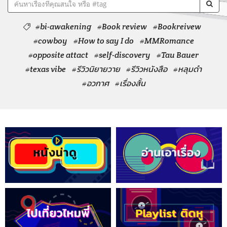
#bi-awakening
#Book review
#Bookreivew
#cowboy
#How to say I do
#MMRomance
#opposite attact
#self-discovery
#Tau Bauer
#texas vibe
#รีวิวนิยายวาย
#รีวิวหนังสือ
#หลุมดำ
#อวกาศ
#เรื่องสั้น