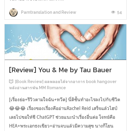
54
Parntranslation and Review
[Review] You & Me by Tau Bauer
[Book Review] ผลพลอยได้จากอาการ book hangover
หลังอ่านสารพัน MM Romance
[เรื่องย่อ+รีวิวตามใจฉัน+หวีด] นี่ดิชั้นทำอะไรลงไปกับชีวิต
😂😂😂 เรื่องของเรื่องคืออ่านRachel Reid เสร็จแล้วไฮป์
เลยไปขอให้ชี ChatGPT ช่วยแนะนำเรื่องอื่นต่อ โจทย์คือ
HEA+พระเอกธงเขียว+อ่านจบแล้วมีความสุข นางก็โยน