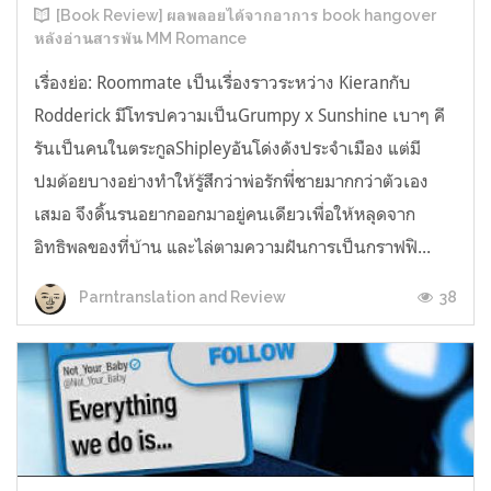
[Book Review] ผลพลอยได้จากอาการ book hangover
หลังอ่านสารพัน MM Romance
เรื่องย่อ: Roommate เป็นเรื่องราวระหว่าง Kieranกับ
Rodderick มีโทรปความเป็นGrumpy x Sunshine เบาๆ คี
รันเป็นคนในตระกูลShipleyอันโด่งดังประจำเมือง แต่มี
ปมด้อยบางอย่างทำให้รู้สึกว่าพ่อรักพี่ชายมากกว่าตัวเอง
เสมอ จึงดิ้นรนอยากออกมาอยู่คนเดียวเพื่อให้หลุดจาก
อิทธิพลของที่บ้าน และไล่ตามความฝันการเป็นกราฟฟิ...
38
Parntranslation and Review