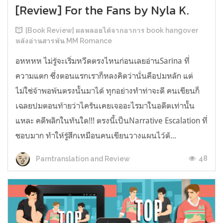
[Review] For the Fans by Nyla K.
[Book Review] ผลพลอยได้จากอาการ book hangover
หลังอ่านสารพัน MM Romance
อหหหห ไม่รู้จะเริ่มหวีดตรงไหนก่อนเลยอ่านSarina ที่
ความแตก ซึ่งตอนแรกเราก็หลงคิดว่านั่นคือปมหลัก แต่
ไม่ใช่จ้าพอพ้นตรงนั้นมาได้ ทุกอย่างทำท่าจะดี คนเขียนก็
เฉลยปมตอนท้ายว่าไครันเคยเจออะไรมาในอดีตเท่านั้น
แหละ คดีพลิกในทันใด!!! ตรงนี้เป็นNarrative Escalation ที่
ชอบมาก ทำให้รู้สึกเหมือนคนเขียนวางแผนไว้ตั...
48
Parntranslation and Review