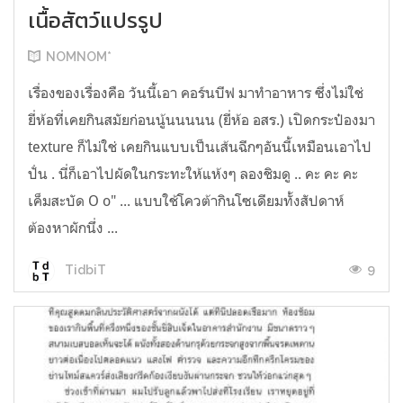
เนื้อสัตว์แปรรูป
NOMNOM*
เรื่องของเรื่องคือ วันนี้เอา คอร์นบีฟ มาทำอาหาร ซึ่งไม่ใช่
ยี่ห้อที่เคยกินสมัยก่อนนู้นนนนน (ยี่ห้อ อสร.) เปิดกระป๋องมา
texture ก็ไม่ใช่ เคยกินแบบเป็นเส้นฉีกๆอันนี้เหมือนเอาไป
ปั่น . นี่ก็เอาไปผัดในกระทะให้แห้งๆ ลองชิมดู .. คะ คะ คะ
เค็มสะบัด O o" ... แบบใช้โควต้ากินโซเดียมทั้งสัปดาห์
ต้องหาผักนึ่ง ...
9
TidbiT