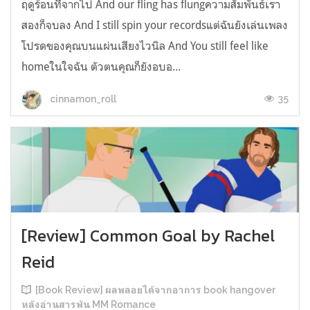
ฤดูร้อนที่จากไป And our fling has flungความสัมพันธ์เรา
สองก็จบลง And I still spin your recordsแต่ฉันยังเล่นเพลง
โปรดของคุณบนแผ่นเสียงไวนิล And You still feel like
homeในใจฉัน ตัวตนคุณก็ยังอบอ...
35
cinnamon_roll
[Review] Common Goal by Rachel
Reid
[Book Review] ผลพลอยได้จากอาการ book hangover
หลังอ่านสารพัน MM Romance