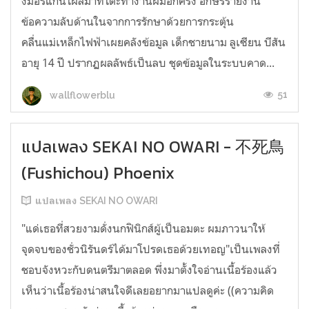
งมอร์แกนโผล่มาที่โต๊ะทำงานผมอีกครั้ง อักษรรายงาน
ข้อความลับด้านในจากการรักษาด้วยการกระตุ้น
คลื่นแม่เหล็กไฟฟ้าเผยคลังข้อมูล เด็กชายนาม ลูเซียน บีสัน
อายุ 14 ปี ปรากฏผลลัพธ์เป็นลบ ชุดข้อมูลในระบบคาด...
51
wallflowerblu
แปลเพลง SEKAI NO OWARI - 不死鳥
(Fushichou) Phoenix
แปลเพลง SEKAI NO OWARI
"แด่เธอที่สวยงามดั่งนกฟินิกส์ผู้เป็นอมตะ ผมภาวนาให้
จุดจบของชั่วนิรันดร์ได้มาโปรดเธอด้วยเทอญ"เป็นเพลงที่
ชอบจังหวะกับดนตรีมาตลอด พึ่งมาตั้งใจอ่านเนื้อร้องแล้ว
เห็นว่าเนื้อร้องน่าสนใจดีเลยอยากมาแปลดูค่ะ ((ความคิด