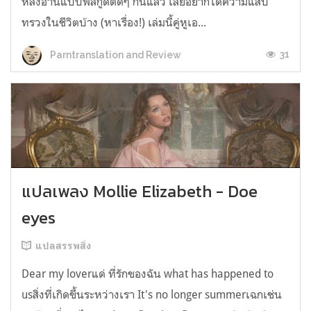
หลังอ่านแบบฟีลกู้ดติดๆ กันแล้ว เลยอยากได้ความแสบ
ทรวงในชีวิตบ้าง (หาเรื่อง!) เล่มนี้คู่หูเอ...
31
Parntranslation and Review
แปลเพลง Mollie Elizabeth - Doe
eyes
แปลสรรพสิ่ง
Dear my loverแด่ ที่รักของฉัน what has happened to
usสิ่งที่เกิดขึ้นระหว่างเรา It's no longer summerเฉกเช่น