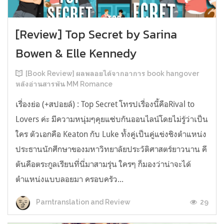
[Review] Top Secret by Sarina
Bowen & Elle Kennedy
[Book Review] ผลพลอยได้จากอาการ book hangover
หลังอ่านสารพัน MM Romance
เรื่องย่อ (+สปอยล์) : Top Secret โทรปเรื่องนี้คือRival to
Lovers ค่ะ มีความหนุ่มๆคุยแซ่บกันออนไลน์โดยไม่รู้ว่าเป็น
ใคร ตัวเอกคือ Keaton กับ Luke ทั้งคู่เป็นคู่แข่งชิงตำแหน่ง
ประธานนักศึกษาของมหาวิทยาลัยประวัติศาสตร์ยาวนาน คี
ตันคือตระกูลเรียนที่นี่มาสามรุ่น ใครๆ ก็มองว่าน่าจะได้
ตำแหน่งแบบลอยมา ครอบครัว...
29
Parntranslation and Review