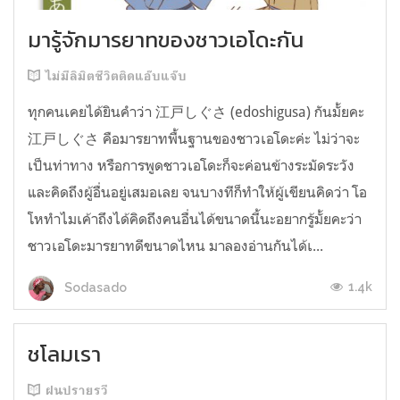
มารู้จักมารยาทของชาวเอโดะกัน
ไม่มีลิมิตชีวิตติดแอ๊บแจ๊บ
ทุกคนเคยได้ยินคำว่า 江戸しぐさ (edoshigusa) กันมั้ยคะ
江戸しぐさ คือมารยาทพื้นฐานของชาวเอโดะค่ะ ไม่ว่าจะ
เป็นท่าทาง หรือการพูดชาวเอโดะก็จะค่อนข้างระมัดระวัง
และคิดถึงผู้อื่นอยู่เสมอเลย จนบางทีก็ทำให้ผู้เขียนคิดว่า โอ
โหทำไมเค้าถึงได้คิดถึงคนอื่นได้ขนาดนี้นะอยากรู้มั้ยคะว่า
ชาวเอโดะมารยาทดีขนาดไหน มาลองอ่านกันได้เ...
1.4k
Sodasado
ชโลมเรา
ฝนปรายรวี