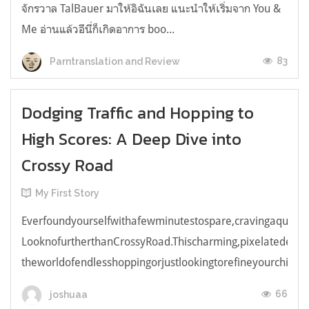
จักรวาล TalBauer มาให้อิฉันเลย แนะนำให้เริ่มจาก You &
Me อ่านแล้วอีนี่ก็เกิดอาการ boo...
83
Parntranslation and Review
Dodging Traffic and Hopping to
High Scores: A Deep Dive into
Crossy Road
My First Story
Everfoundyourselfwithafewminutestospare,cravingaquick,e
LooknofurtherthanCrossyRoad.Thischarming,pixelatedendl
theworldofendlesshoppingorjustlookingtorefineyourchicken
66
joshuaa