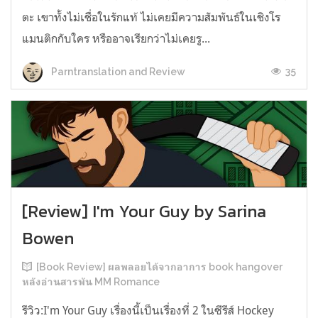
ตะ เขาทั้งไม่เชื่อในรักแท้ ไม่เคยมีความสัมพันธ์ในเชิงโร
แมนติกกับใคร หรืออาจเรียกว่าไม่เคยรู...
35
Parntranslation and Review
[Review] I'm Your Guy by Sarina
Bowen
[Book Review] ผลพลอยได้จากอาการ book hangover
หลังอ่านสารพัน MM Romance
รีวิว:I'm Your Guy เรื่องนี้เป็นเรื่องที่ 2 ในซีรีส์ Hockey