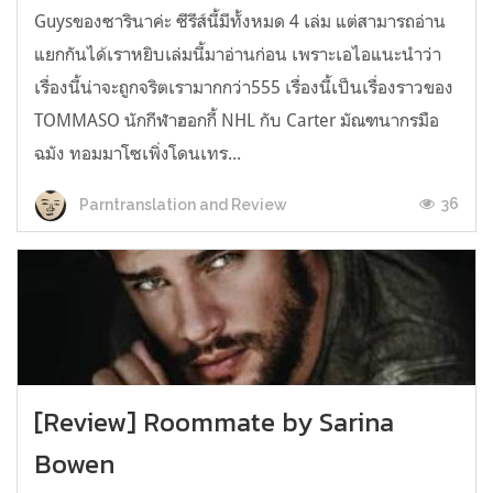
Guysของซารินาค่ะ ซีรีส์นี้มีทั้งหมด 4 เล่ม แต่สามารถอ่าน
แยกกันได้เราหยิบเล่มนี้มาอ่านก่อน เพราะเอไอแนะนำว่า
เรื่องนี้น่าจะถูกจริตเรามากกว่า555 เรื่องนี้เป็นเรื่องราวของ
TOMMASO นักกีฬาฮอกกี้ NHL กับ Carter มัณฑนากรมือ
ฉมัง ทอมมาโซเพิ่งโดนเทร...
36
Parntranslation and Review
[Review] Roommate by Sarina
Bowen