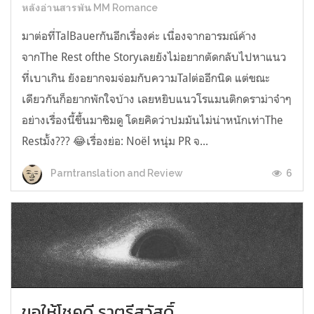
หลังอ่านสารพัน MM Romance
มาต่อที่TalBauerกันอีกเรื่องค่ะ เนื่องจากอารมณ์ค้าง
จากThe Rest ofthe Storyเลยยังไม่อยากตัดกลับไปหาแนว
ที่เบาเกิน ยังอยากจมจ่อมกับความTalต่ออีกนิด แต่ขณะ
เดียวกันก็อยากพักใจบ้าง เลยหยิบแนวโรแมนติกดราม่าจ๋าๆ
อย่างเรื่องนี้ขึ้นมาชิมดู โดยคิดว่าปมมันไม่น่าหนักเท่าThe
Restมั้ง??? 😂เรื่องย่อ: Noël หนุ่ม PR จ...
6
Parntranslation and Review
ขอให้โชคดี ราตรีสวัสดิ์