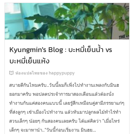
Kyungmin's Blog : บะหมี่เย็นน้ำ vs
บะหมี่เย็นแห้ง
ห้องแปลไทยของ happypuppy
สบายดีกันไหมครับ..วันนี้ผมก็เพิ่งไปทำงานเพลงกับมินฮ
ยอกมาครับ พอปลดประจำการมาสองเดือนแล้วต้องนั่ง
ทำงานกันแค่สองคนแบบนี้ เลยรู้สึกเหมือนคู่สามีภรรยาแก่ๆ
ที่ส่งลูกๆ เข้าเมืองไปทำงาน แล้วหันมาปลูกผลไม้ทำไร่ทำ
สวนเล็กๆ น้อยๆ กันสองคนเลยครับ ได้แต่คิดว่า "เมื่อไหร่
เด็กๆ จะมาหาน้า.."วันนี้ก่อนเริ่มงาน มินฮย...