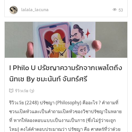
53
lalala_lacuna
I Philo U ปรัชญาความรักจากเพลโตถึง
นิทเช By ชมะนันท์ จันทร์ศรี
รีวิวเว้ย (3)
รีวิวเว้ย (2248) ปรัชญา (Philosophy) คืออะไร ? คำถามที่
ชวนเปิดหัวและเป็นคำถามเปิดหัวของวิชาปรัชญาในหลาย
ที่ หากให้ลองตอบแบบเป็นงานเป็นการ (ซึ่งไม่รู้ว่าจะถูก
ไหม) คงได้คำตอบประมาณว่า ปรัชญา คือ ศาสตร์ที่ว่าด้วย