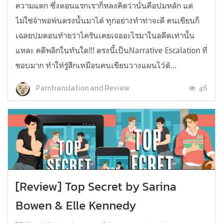
ความแตก ซึ่งตอนแรกเราก็หลงคิดว่านั่นคือปมหลัก แต่
ไม่ใช่จ้าพอพ้นตรงนั้นมาได้ ทุกอย่างทำท่าจะดี คนเขียนก็
เฉลยปมตอนท้ายว่าไครันเคยเจออะไรมาในอดีตเท่านั้น
แหละ คดีพลิกในทันใด!!! ตรงนี้เป็นNarrative Escalation ที่
ชอบมาก ทำให้รู้สึกเหมือนคนเขียนวางแผนไว้ตั...
46
Parntranslation and Review
[Review] Top Secret by Sarina
Bowen & Elle Kennedy