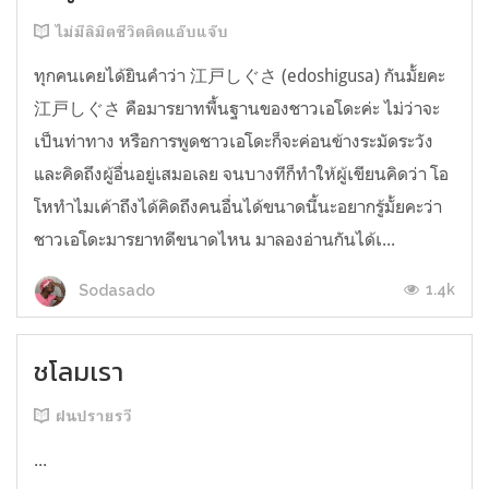
ไม่มีลิมิตชีวิตติดแอ๊บแจ๊บ
ทุกคนเคยได้ยินคำว่า 江戸しぐさ (edoshigusa) กันมั้ยคะ
江戸しぐさ คือมารยาทพื้นฐานของชาวเอโดะค่ะ ไม่ว่าจะ
เป็นท่าทาง หรือการพูดชาวเอโดะก็จะค่อนข้างระมัดระวัง
และคิดถึงผู้อื่นอยู่เสมอเลย จนบางทีก็ทำให้ผู้เขียนคิดว่า โอ
โหทำไมเค้าถึงได้คิดถึงคนอื่นได้ขนาดนี้นะอยากรู้มั้ยคะว่า
ชาวเอโดะมารยาทดีขนาดไหน มาลองอ่านกันได้เ...
1.4k
Sodasado
ชโลมเรา
ฝนปรายรวี
...