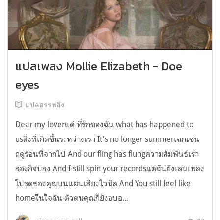
แปลเพลง Mollie Elizabeth - Doe
eyes
แปลสรรพสิ่ง
Dear my loverแด่ ที่รักของฉัน what has happened to
usสิ่งที่เกิดขึ้นระหว่างเรา It's no longer summerเฉกเช่น
ฤดูร้อนที่จากไป And our fling has flungความสัมพันธ์เรา
สองก็จบลง And I still spin your recordsแต่ฉันยังเล่นเพลง
โปรดของคุณบนแผ่นเสียงไวนิล And You still feel like
homeในใจฉัน ตัวตนคุณก็ยังอบอ...