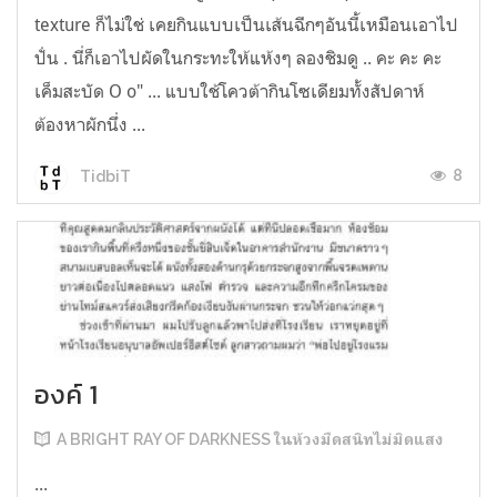
texture ก็ไม่ใช่ เคยกินแบบเป็นเส้นฉีกๆอันนี้เหมือนเอาไป
ปั่น . นี่ก็เอาไปผัดในกระทะให้แห้งๆ ลองชิมดู .. คะ คะ คะ
เค็มสะบัด O o" ... แบบใช้โควต้ากินโซเดียมทั้งสัปดาห์
ต้องหาผักนึ่ง ...
8
TidbiT
องค์ 1
A BRIGHT RAY OF DARKNESS ในห้วงมืดสนิทไม่มิดแสง
...