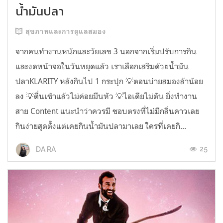
น้ำมันปลา
สุขภาพและการดูแลสมอง
จากคนทำงานหนักและวัยเลข 3 นอกจากเริ่มปรับการกิน
และงดหน้าจอในวันหยุดแล้ว เราเลือกเสริมด้วยน้ำมัน
ปลาKLARITY หลังกินไป 1 กระปุก 💡ตอนบ่ายสมองล้าน้อย
ลง 💡ตื่นเช้าแล้วไม่ค่อยมึนหัว 💡ไอเดียไม่ตัน ยิ่งทำงาน
สาย Content แนะนำว่าควรมี ชอบตรงที่ไม่มีกลิ่นคาวเลย
กินง่ายสุดตั้งแต่เคยกินน้ำมันปลามาเลย ใครที่เคยกิ...
25
DA RA