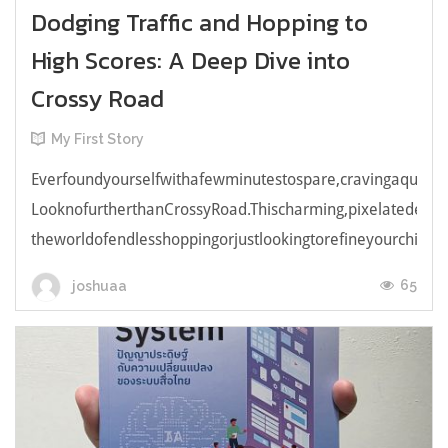
Dodging Traffic and Hopping to
High Scores: A Deep Dive into
Crossy Road
My First Story
Everfoundyourselfwithafewminutestospare,cravingaquick,e
LooknofurtherthanCrossyRoad.Thischarming,pixelatedendl
theworldofendlesshoppingorjustlookingtorefineyourchicken
65
joshuaa