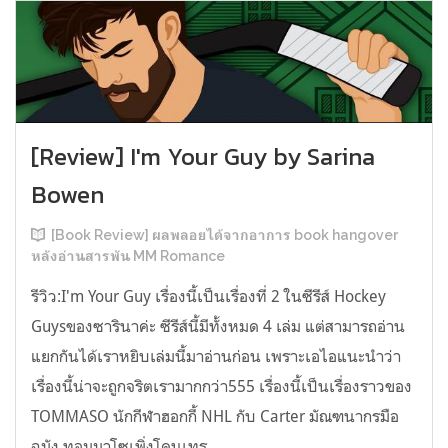
[Review] I'm Your Guy by Sarina
Bowen
[Book Review] ผลพลอยได้จากอาการ book hangover
หลังอ่านสารพัน MM Romance
รีวิว:I'm Your Guy เรื่องนี้เป็นเรื่องที่ 2 ในซีรีส์ Hockey
Guysของซารินาค่ะ ซีรีส์นี้มีทั้งหมด 4 เล่ม แต่สามารถอ่าน
แยกกันได้เราหยิบเล่มนี้มาอ่านก่อน เพราะเอไอแนะนำว่า
เรื่องนี้น่าจะถูกจริตเรามากกว่า555 เรื่องนี้เป็นเรื่องราวของ
TOMMASO นักกีฬาฮอกกี้ NHL กับ Carter มัณฑนากรมือ
ฉมัง ทอมมาโซเพิ่งโดนเทร...