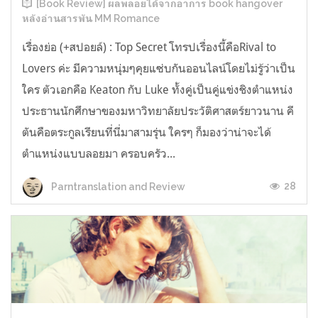
[Book Review] ผลพลอยได้จากอาการ book hangover
หลังอ่านสารพัน MM Romance
เรื่องย่อ (+สปอยล์) : Top Secret โทรปเรื่องนี้คือRival to
Lovers ค่ะ มีความหนุ่มๆคุยแซ่บกันออนไลน์โดยไม่รู้ว่าเป็น
ใคร ตัวเอกคือ Keaton กับ Luke ทั้งคู่เป็นคู่แข่งชิงตำแหน่ง
ประธานนักศึกษาของมหาวิทยาลัยประวัติศาสตร์ยาวนาน คี
ตันคือตระกูลเรียนที่นี่มาสามรุ่น ใครๆ ก็มองว่าน่าจะได้
ตำแหน่งแบบลอยมา ครอบครัว...
28
Parntranslation and Review