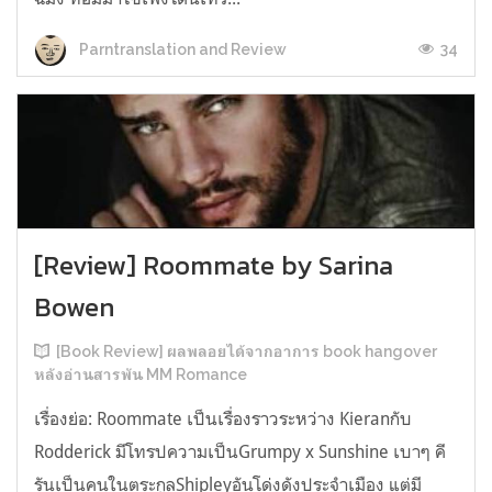
34
Parntranslation and Review
[Review] Roommate by Sarina
Bowen
[Book Review] ผลพลอยได้จากอาการ book hangover
หลังอ่านสารพัน MM Romance
เรื่องย่อ: Roommate เป็นเรื่องราวระหว่าง Kieranกับ
Rodderick มีโทรปความเป็นGrumpy x Sunshine เบาๆ คี
รันเป็นคนในตระกูลShipleyอันโด่งดังประจำเมือง แต่มี