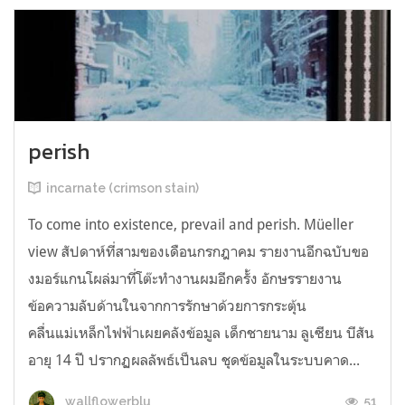
perish
incarnate (crimson stain)
To come into existence, prevail and perish. Müeller
view สัปดาห์ที่สามของเดือนกรกฎาคม รายงานอีกฉบับขอ
งมอร์แกนโผล่มาที่โต๊ะทำงานผมอีกครั้ง อักษรรายงาน
ข้อความลับด้านในจากการรักษาด้วยการกระตุ้น
คลื่นแม่เหล็กไฟฟ้าเผยคลังข้อมูล เด็กชายนาม ลูเซียน บีสัน
อายุ 14 ปี ปรากฏผลลัพธ์เป็นลบ ชุดข้อมูลในระบบคาด...
51
wallflowerblu