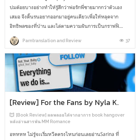
ปมด้อยบางอย่างทำให้รู้สึกว่าพ่อรักพี่ชายมากกว่าตัวเอง
เสมอ จึงดิ้นรนอยากออกมาอยู่คนเดียวเพื่อให้หลุดจาก
อิทธิพลของที่บ้าน และไล่ตามความฝันการเป็นกราฟฟิ...
37
Parntranslation and Review
[Review] For the Fans by Nyla K.
[Book Review] ผลพลอยได้จากอาการ book hangover
หลังอ่านสารพัน MM Romance
อหหหห ไม่รู้จะเริ่มหวีดตรงไหนก่อนเลยอ่านSarina ที่