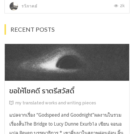
2k
รวีภาคย์
RECENT POSTS
ขอให้โชคดี ราตรีสวัสดิ์
my translated works and writing pieces
แปลจากเรื่อง “Godspeed and Goodnight”ผลงานในรวม
เรื่องสั้นThe Bridge to Lucy Dunne Exurb1a เขียน จอนอ
แปล Reven บรรณาธิการ * เขาตื่นมาในสภาพล่อนจ้อน ลิ้น