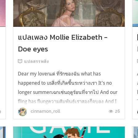
y
แปลเพลง Mollie Elizabeth -
Doe eyes
แปลสรรพสิ่ง
Dear my loverแด่ ที่รักของฉัน what has
happened to usสิ่งที่เกิดขึ้นระหว่างเรา It's no
longer summerเฉกเช่นฤดูร้อนที่จากไป And our
fling has flungความสัมพันธ์เราสองก็จบลง And I
still spin your recordsแต่ฉันยังเล่นเพลงโปรดของ
9
26
cinnamon_roll
คุณบนแผ่นเสียงไวนิล And You still feel like
homeในใจฉัน ตัวตนคุณก็ยังอบอ...