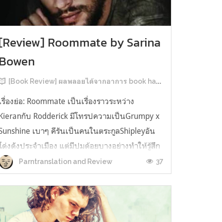
[Review] Roommate by Sarina
Bowen
[Book Review] ผลพลอยได้จากอาการ book hangover หลังอ่านสารพัน MM Romance
เรื่องย่อ: Roommate เป็นเรื่องราวระหว่าง
Kieranกับ Rodderick มีโทรปความเป็นGrumpy x
Sunshine เบาๆ คีรันเป็นคนในตระกูลShipleyอัน
โด่งดังประจำเมือง แต่มีปมด้อยบางอย่างทำให้รู้สึก
ว่าพ่อรักพี่ชายมากกว่าตัวเองเสมอ จึงดิ้นรนอยาก
37
Parntranslation and Review
ออกมาอยู่คนเดียวเพื่อให้หลุดจากอิทธิพลของที่
บ้าน และไล่ตามความฝันการเป็นกราฟฟิ...