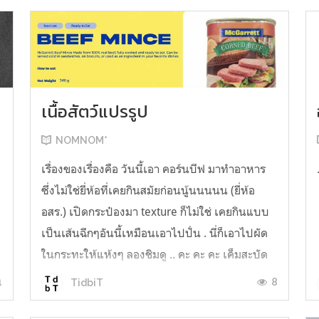
เนื้อสัตว์แปรรูป
NOMNOM*
น
เรื่องของเรื่องคือ วันนี้เอา คอร์นบีฟ มาทำอาหาร
ซึ่งไม่ใช่ยี่ห้อที่เคยกินสมัยก่อนนู้นนนนน (ยี่ห้อ
อสร.) เปิดกระป๋องมา texture ก็ไม่ใช่ เคยกินแบบ
เป็นเส้นฉีกๆอันนี้เหมือนเอาไปปั่น . นี่ก็เอาไปผัด
ในกระทะให้แห้งๆ ลองชิมดู .. คะ คะ คะ เค็มสะบัด
O o" ... แบบใช้โควต้ากินโซเดียมทั้งสัปดาห์
1
8
TidbiT
ต้องหาผักนึ่ง ...