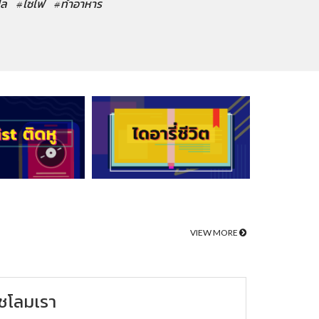
ปล
#ไซไฟ
#ทำอาหาร
VIEW MORE
ชโลมเรา