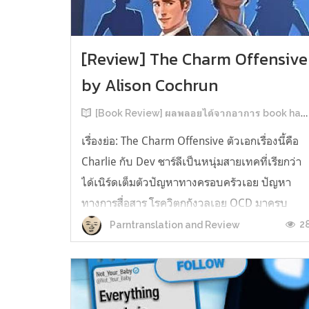
[Review] The Charm Offensive
by Alison Cochrun
[Book Review] ผลพลอยได้จากอาการ book hangover หลังอ่านสารพัน MM Romance
เรื่องย่อ: The Charm Offensive ตัวเอกเรื่องนี้คือ
Charlie กับ Dev ชาร์ลีเป็นหนุ่มสายเทคที่เรียกว่า
ได้เนิร์ดเต็มตัวปัญหาทางครอบครัวเอย ปัญหา
ทางการสื่อสาร โรควิตกกังวลเอย OCD มาครบ
เรียกได้ว่าครบองค์ประกอบความโอตะ เขาทั้งไม่
2
Parntranslation and Review
เชื่อในรักแท้ ไม่เคยมีความสัมพันธ์ในเชิงโรแมนติ
กับใคร หรืออาจเรียกว่าไม่เคยรู...