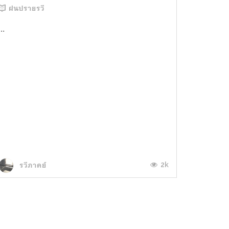
ฝนปรายรวี
...
2k
รวีภาคย์