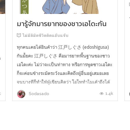
มารู้จักมารยาทของชาวเอโดะกัน
ไม่มีลิมิตชีวิตติดแอ๊บแจ๊บ
ทุกคนเคยได้ยินคำว่า 江戸しぐさ (edoshigusa)
กันมั้ยคะ 江戸しぐさ คือมารยาทพื้นฐานของชาว
า
เอโดะค่ะ ไม่ว่าจะเป็นท่าทาง หรือการพูดชาวเอโดะ
ก็จะค่อนข้างระมัดระวังและคิดถึงผู้อื่นอยู่เสมอเลย
จนบางทีก็ทำให้ผู้เขียนคิดว่า โอโหทำไมเค้าถึงได้
คิดถึงคนอื่นได้ขนาดนี้นะอยากรู้มั้ยคะว่าชาวเอโดะ
k
1.4k
Sodasado
มารยาทดีขนาดไหน มาลองอ่านกันได้เ...