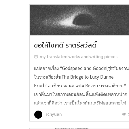
ขอให้โชคดี ราตรีสวัสดิ์
my translated works and writing pieces
แปลจากเรื่อง “Godspeed and Goodnight”ผลงา
ในรวมเรื่องสั้นThe Bridge to Lucy Dunne
Exurb1a เขียน จอนอ แปล Reven บรรณาธิการ *
เขาตื่นมาในสภาพล่อนจ้อน ลิ้นแห้งติดเพดานปาก
แล้วเขาก็คิดว่า เราเป็นใครกันนะ มีท่อและสายไฟ
อยู่ในตัว เกิดความรู้สึกอยากฉี่ และแม้ตัวเขาจะ
rchyuan
เหยียดตรง ก็มีแต่ความมืดมิดอยู่เบื้องหน้...