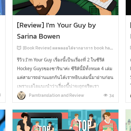
[Review] I'm Your Guy by
Sarina Bowen
[Book Review] ผลพลอยได้จากอาการ book hangover หลังอ่านสารพัน MM Romance
รีวิว:I'm Your Guy เรื่องนี้เป็นเรื่องที่ 2 ในซีรีส์
Hockey Guysของซารินาค่ะ ซีรีส์นี้มีทั้งหมด 4 เล่ม
แต่สามารถอ่านแยกกันได้เราหยิบเล่มนี้มาอ่านก่อน
เพราะเอไอแนะนำว่าเรื่องนี้น่าจะถูกจริตเรา
มากกว่า555 เรื่องนี้เป็นเรื่องราวของ TOMMASO
8
34
Parntranslation and Review
ก
นักกีฬาฮอกกี้ NHL กับ Carter มัณฑนากรมือฉมัง
ทอมมาโซเพิ่งโดนเทร...