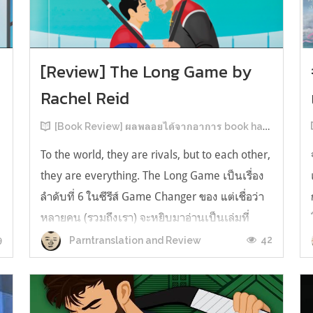
[Review] The Long Game by
Rachel Reid
[Book Review] ผลพลอยได้จากอาการ book hangover หลังอ่านสารพัน MM Romance
To the world, they are rivals, but to each other,
they are everything. The Long Game เป็นเรื่อง
ลำดับที่ 6 ในซีรีส์ Game Changer ของ แต่เชื่อว่า
หลายคน (รวมถึงเรา) จะหยิบมาอ่านเป็นเล่มที่
2หลังจากอ่าน Heated Rivalry มา555 เรื่องย่อ:
9
42
Parntranslation and Review
The Long Game เล่ม Long Game นี่จะเป็น
ประมาณ2 ปีหลังจาก HR จะดำเนินเ...