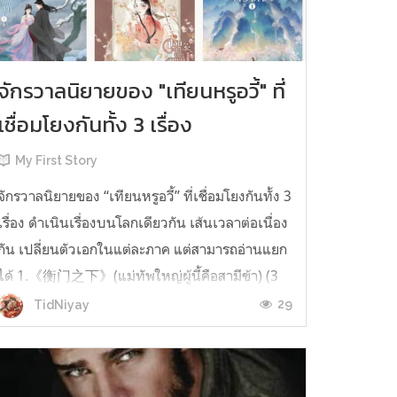
จักรวาลนิยายของ "เทียนหรูอวี้" ที่
เชื่อมโยงกันทั้ง 3 เรื่อง
My First Story
จักรวาลนิยายของ “เทียนหรูอวี้” ที่เชื่อมโยงกันทั้ง 3
เรื่อง ดำเนินเรื่องบนโลกเดียวกัน เส้นเวลาต่อเนื่อง
กัน เปลี่ยนตัวเอกในแต่ละภาค แต่สามารถอ่านแยก
ได้ 1.《衡门之下》(แม่ทัพใหญ่ผู้นี้คือสามีข้า) (3
เล่มจบ) เป็นเรื่องที่เกิดก่อน เล่าเรื่องของ ฝูถิง กับ
29
TidNiyay
หลี่ชีฉือ ที่ต้องแต่งงานกันก่อนจะใช้ชีวิตห่างไกล
กัน...