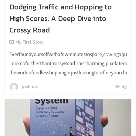
Dodging Traffic and Hopping to
High Scores: A Deep Dive into
Crossy Road
My First Story
Everfoundyourselfwithafewminutestospare,cravingaquick,e
LooknofurtherthanCrossyRoad.Thischarming,pixelatedendl
theworldofendlesshoppingorjustlookingtorefineyourchicken
65
joshuaa