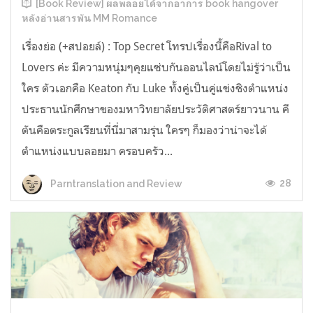
[Book Review] ผลพลอยได้จากอาการ book hangover
หลังอ่านสารพัน MM Romance
เรื่องย่อ (+สปอยล์) : Top Secret โทรปเรื่องนี้คือRival to
Lovers ค่ะ มีความหนุ่มๆคุยแซ่บกันออนไลน์โดยไม่รู้ว่าเป็น
ใคร ตัวเอกคือ Keaton กับ Luke ทั้งคู่เป็นคู่แข่งชิงตำแหน่ง
ประธานนักศึกษาของมหาวิทยาลัยประวัติศาสตร์ยาวนาน คี
ตันคือตระกูลเรียนที่นี่มาสามรุ่น ใครๆ ก็มองว่าน่าจะได้
ตำแหน่งแบบลอยมา ครอบครัว...
28
Parntranslation and Review