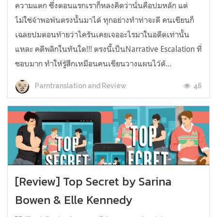
ความแตก ซึ่งตอนแรกเราก็หลงคิดว่านั่นคือปมหลัก แต่
ไม่ใช่จ้าพอพ้นตรงนั้นมาได้ ทุกอย่างทำท่าจะดี คนเขียนก็
เฉลยปมตอนท้ายว่าไครันเคยเจออะไรมาในอดีตเท่านั้น
แหละ คดีพลิกในทันใด!!! ตรงนี้เป็นNarrative Escalation ที่
ชอบมาก ทำให้รู้สึกเหมือนคนเขียนวางแผนไว้ตั...
46
Parntranslation and Review
[Review] Top Secret by Sarina
Bowen & Elle Kennedy