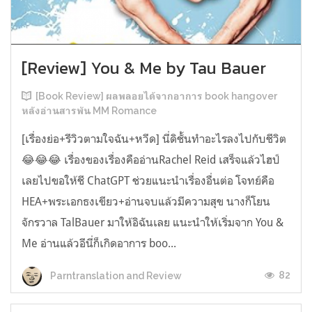
[Review] You & Me by Tau Bauer
[Book Review] ผลพลอยได้จากอาการ book hangover
หลังอ่านสารพัน MM Romance
[เรื่องย่อ+รีวิวตามใจฉัน+หวีด] นี่ดิชั้นทำอะไรลงไปกับชีวิต
😂😂😂 เรื่องของเรื่องคืออ่านRachel Reid เสร็จแล้วไฮป์
เลยไปขอให้ชี ChatGPT ช่วยแนะนำเรื่องอื่นต่อ โจทย์คือ
HEA+พระเอกธงเขียว+อ่านจบแล้วมีความสุข นางก็โยน
จักรวาล TalBauer มาให้อิฉันเลย แนะนำให้เริ่มจาก You &
Me อ่านแล้วอีนี่ก็เกิดอาการ boo...
82
Parntranslation and Review