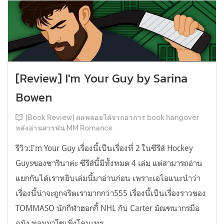
[Review] I'm Your Guy by Sarina
Bowen
[Book Review] ผลพลอยได้จากอาการ book hangover
หลังอ่านสารพัน MM Romance
รีวิว:I'm Your Guy เรื่องนี้เป็นเรื่องที่ 2 ในซีรีส์ Hockey
Guysของซารินาค่ะ ซีรีส์นี้มีทั้งหมด 4 เล่ม แต่สามารถอ่าน
แยกกันได้เราหยิบเล่มนี้มาอ่านก่อน เพราะเอไอแนะนำว่า
เรื่องนี้น่าจะถูกจริตเรามากกว่า555 เรื่องนี้เป็นเรื่องราวของ
TOMMASO นักกีฬาฮอกกี้ NHL กับ Carter มัณฑนากรมือ
ฉมัง ทอมมาโซเพิ่งโดนเทร...