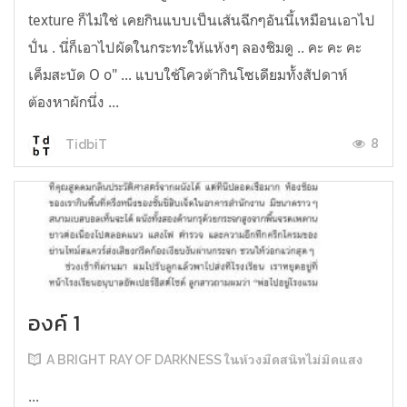
texture ก็ไม่ใช่ เคยกินแบบเป็นเส้นฉีกๆอันนี้เหมือนเอาไป
ปั่น . นี่ก็เอาไปผัดในกระทะให้แห้งๆ ลองชิมดู .. คะ คะ คะ
เค็มสะบัด O o" ... แบบใช้โควต้ากินโซเดียมทั้งสัปดาห์
ต้องหาผักนึ่ง ...
8
TidbiT
องค์ 1
A BRIGHT RAY OF DARKNESS ในห้วงมืดสนิทไม่มิดแสง
...