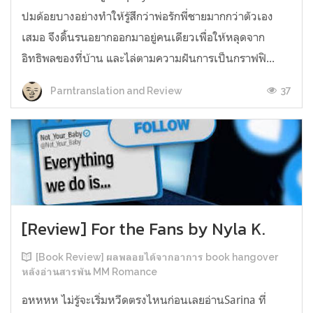
ปมด้อยบางอย่างทำให้รู้สึกว่าพ่อรักพี่ชายมากกว่าตัวเอง
เสมอ จึงดิ้นรนอยากออกมาอยู่คนเดียวเพื่อให้หลุดจาก
อิทธิพลของที่บ้าน และไล่ตามความฝันการเป็นกราฟฟิ...
37
Parntranslation and Review
[Review] For the Fans by Nyla K.
[Book Review] ผลพลอยได้จากอาการ book hangover
หลังอ่านสารพัน MM Romance
อหหหห ไม่รู้จะเริ่มหวีดตรงไหนก่อนเลยอ่านSarina ที่