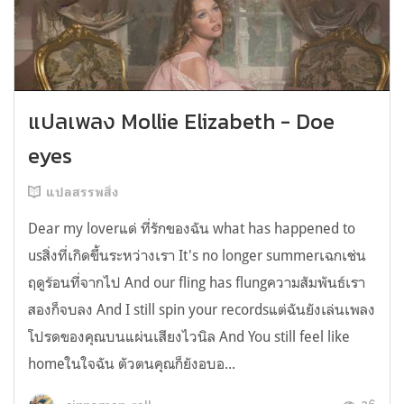
แปลเพลง Mollie Elizabeth - Doe
eyes
แปลสรรพสิ่ง
Dear my loverแด่ ที่รักของฉัน what has happened to
usสิ่งที่เกิดขึ้นระหว่างเรา It's no longer summerเฉกเช่น
ฤดูร้อนที่จากไป And our fling has flungความสัมพันธ์เรา
สองก็จบลง And I still spin your recordsแต่ฉันยังเล่นเพลง
โปรดของคุณบนแผ่นเสียงไวนิล And You still feel like
homeในใจฉัน ตัวตนคุณก็ยังอบอ...