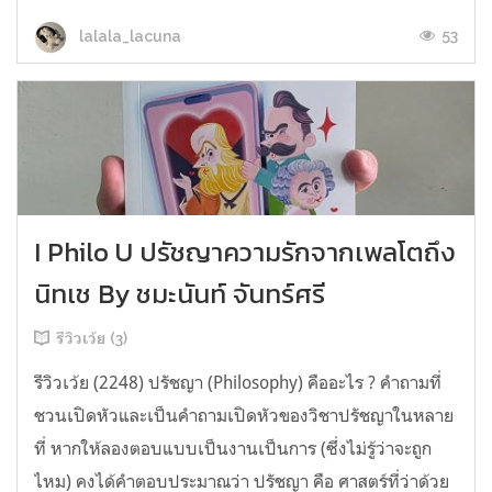
53
lalala_lacuna
I Philo U ปรัชญาความรักจากเพลโตถึง
นิทเช By ชมะนันท์ จันทร์ศรี
รีวิวเว้ย (3)
รีวิวเว้ย (2248) ปรัชญา (Philosophy) คืออะไร ? คำถามที่
ชวนเปิดหัวและเป็นคำถามเปิดหัวของวิชาปรัชญาในหลาย
ที่ หากให้ลองตอบแบบเป็นงานเป็นการ (ซึ่งไม่รู้ว่าจะถูก
ไหม) คงได้คำตอบประมาณว่า ปรัชญา คือ ศาสตร์ที่ว่าด้วย