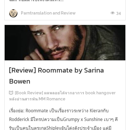
34
Parntranslation and Review
[Review] Roommate by Sarina
Bowen
[Book Review] ผลพลอยได้จากอาการ book hangover
หลังอ่านสารพัน MM Romance
เรื่องย่อ: Roommate เป็นเรื่องราวระหว่าง Kieranกับ
Rodderick มีโทรปความเป็นGrumpy x Sunshine เบาๆ คี
รันเป็นคนในตระกูลShipleyอันโด่งดังประจำเมือง แต่มี