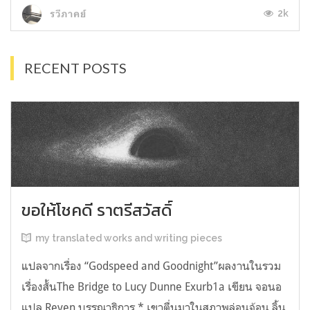
2k
รวีภาคย์
RECENT POSTS
ขอให้โชคดี ราตรีสวัสดิ์
my translated works and writing pieces
แปลจากเรื่อง “Godspeed and Goodnight”ผลงานในรวม
เรื่องสั้นThe Bridge to Lucy Dunne Exurb1a เขียน จอนอ
แปล Reven บรรณาธิการ * เขาตื่นมาในสภาพล่อนจ้อน ลิ้น