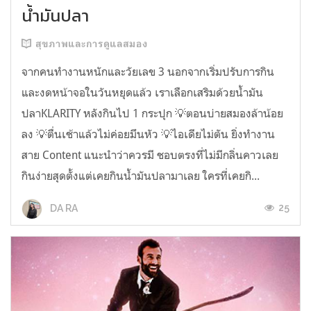
น้ำมันปลา
สุขภาพและการดูแลสมอง
จากคนทำงานหนักและวัยเลข 3 นอกจากเริ่มปรับการกิน
และงดหน้าจอในวันหยุดแล้ว เราเลือกเสริมด้วยน้ำมัน
ปลาKLARITY หลังกินไป 1 กระปุก 💡ตอนบ่ายสมองล้าน้อย
ลง 💡ตื่นเช้าแล้วไม่ค่อยมึนหัว 💡ไอเดียไม่ตัน ยิ่งทำงาน
สาย Content แนะนำว่าควรมี ชอบตรงที่ไม่มีกลิ่นคาวเลย
กินง่ายสุดตั้งแต่เคยกินน้ำมันปลามาเลย ใครที่เคยกิ...
25
DA RA