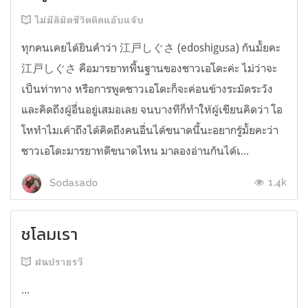
ไม่มีลิมิตชีวิตติดแอ๊บแจ๊บ
ทุกคนเคยได้ยินคำว่า 江戸しぐさ (edoshigusa) กันมั้ยคะ
江戸しぐさ คือมารยาทพื้นฐานของชาวเอโดะค่ะ ไม่ว่าจะ
เป็นท่าทาง หรือการพูดชาวเอโดะก็จะค่อนข้างระมัดระวัง
และคิดถึงผู้อื่นอยู่เสมอเลย จนบางทีก็ทำให้ผู้เขียนคิดว่า โอ
โหทำไมเค้าถึงได้คิดถึงคนอื่นได้ขนาดนี้นะอยากรู้มั้ยคะว่า
ชาวเอโดะมารยาทดีขนาดไหน มาลองอ่านกันได้เ...
1.4k
Sodasado
ชโลมเรา
ฝนปรายรวี
...