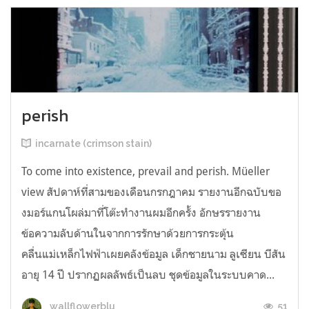
perish
incarnate (crimson stain)
To come into existence, prevail and perish. Müeller
view สัปดาห์ที่สามของเดือนกรกฎาคม รายงานอีกฉบับขอ
งมอร์แกนโผล่มาที่โต๊ะทำงานผมอีกครั้ง อักษรรายงาน
ข้อความลับด้านในจากการรักษาด้วยการกระตุ้น
คลื่นแม่เหล็กไฟฟ้าเผยคลังข้อมูล เด็กชายนาม ลูเซียน บีสัน
อายุ 14 ปี ปรากฏผลลัพธ์เป็นลบ ชุดข้อมูลในระบบคาด...
51
wallflowerblu