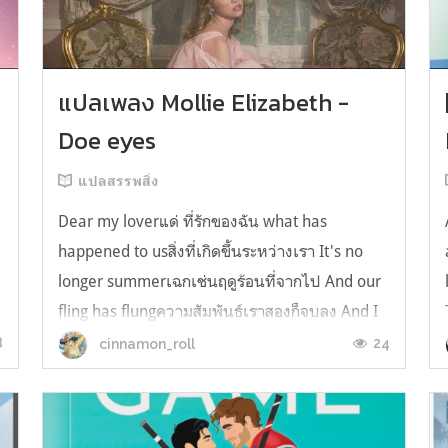
y
แปลเพลง Mollie Elizabeth -
Doe eyes
แปลสรรพสิ่ง
Dear my loverแด่ ที่รักของฉัน what has
happened to usสิ่งที่เกิดขึ้นระหว่างเรา It's no
longer summerเฉกเช่นฤดูร้อนที่จากไป And our
fling has flungความสัมพันธ์เราสองก็จบลง And I
still spin your recordsแต่ฉันยังเล่นเพลงโปรดของ
8
24
cinnamon_roll
คุณบนแผ่นเสียงไวนิล And You still feel like
homeในใจฉัน ตัวตนคุณก็ยังอบอ...