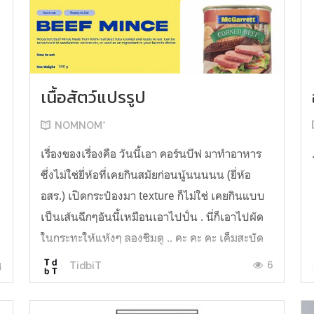
เนื้อสัตว์แปรรูป
NOMNOM*
เรื่องของเรื่องคือ วันนี้เอา คอร์นบีฟ มาทำอาหาร
ซึ่งไม่ใช่ยี่ห้อที่เคยกินสมัยก่อนนู้นนนนน (ยี่ห้อ
อสร.) เปิดกระป๋องมา texture ก็ไม่ใช่ เคยกินแบบ
เป็นเส้นฉีกๆอันนี้เหมือนเอาไปปั่น . นี่ก็เอาไปผัด
ในกระทะให้แห้งๆ ลองชิมดู .. คะ คะ คะ เค็มสะบัด
O o" ... แบบใช้โควต้ากินโซเดียมทั้งสัปดาห์
4
6
TidbiT
ต้องหาผักนึ่ง ...