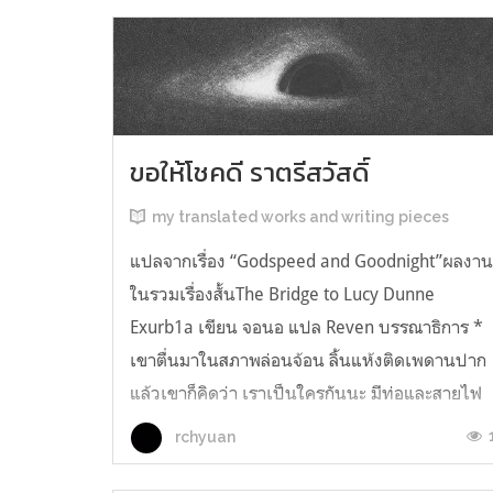
ขอให้โชคดี ราตรีสวัสดิ์
my translated works and writing pieces
แปลจากเรื่อง “Godspeed and Goodnight”ผลงา
ในรวมเรื่องสั้นThe Bridge to Lucy Dunne
Exurb1a เขียน จอนอ แปล Reven บรรณาธิการ *
เขาตื่นมาในสภาพล่อนจ้อน ลิ้นแห้งติดเพดานปาก
แล้วเขาก็คิดว่า เราเป็นใครกันนะ มีท่อและสายไฟ
อยู่ในตัว เกิดความรู้สึกอยากฉี่ และแม้ตัวเขาจะ
rchyuan
เหยียดตรง ก็มีแต่ความมืดมิดอยู่เบื้องหน้...