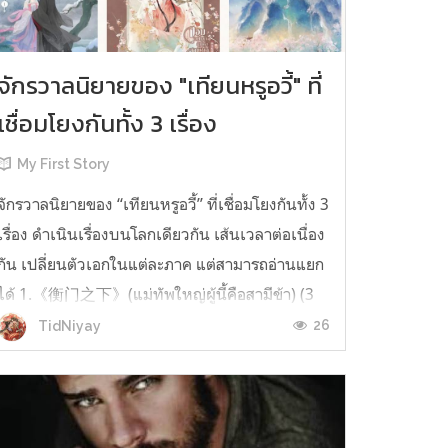
จักรวาลนิยายของ "เทียนหรูอวี้" ที่
เชื่อมโยงกันทั้ง 3 เรื่อง
My First Story
จักรวาลนิยายของ “เทียนหรูอวี้” ที่เชื่อมโยงกันทั้ง 3
เรื่อง ดำเนินเรื่องบนโลกเดียวกัน เส้นเวลาต่อเนื่อง
กัน เปลี่ยนตัวเอกในแต่ละภาค แต่สามารถอ่านแยก
ได้ 1.《衡门之下》(แม่ทัพใหญ่ผู้นี้คือสามีข้า) (3
เล่มจบ) เป็นเรื่องที่เกิดก่อน เล่าเรื่องของ ฝูถิง กับ
26
TidNiyay
หลี่ชีฉือ ที่ต้องแต่งงานกันก่อนจะใช้ชีวิตห่างไกล
กัน...