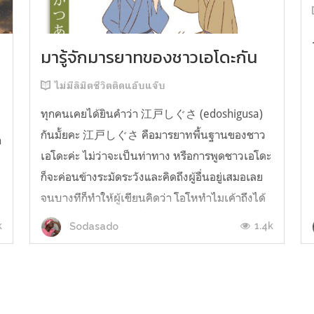
มารู้จักมารยาทของชาวเอโดะกัน
ไม่มีลิมิตชีวิตติดแอ๊บแจ๊บ
ทุกคนเคยได้ยินคำว่า 江戸しぐさ (edoshigusa)
กันมั้ยคะ 江戸しぐさ คือมารยาทพื้นฐานของชาว
า
เอโดะค่ะ ไม่ว่าจะเป็นท่าทาง หรือการพูดชาวเอโดะ
ก็จะค่อนข้างระมัดระวังและคิดถึงผู้อื่นอยู่เสมอเลย
จนบางทีก็ทำให้ผู้เขียนคิดว่า โอโหทำไมเค้าถึงได้
คิดถึงคนอื่นได้ขนาดนี้นะอยากรู้มั้ยคะว่าชาวเอโดะ
k
1.4k
Sodasado
มารยาทดีขนาดไหน มาลองอ่านกันได้เ...