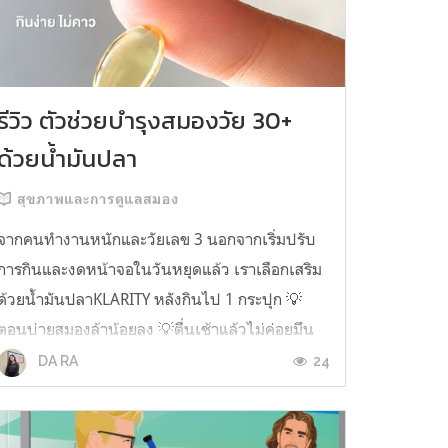
รีวิว ตัวช่วยบำรุงสมองวัย 30+
ด้วยน้ำมันปลา
สุขภาพและการดูแลสมอง
จากคนทำงานหนักและวัยเลข 3 นอกจากเริ่มปรับ
การกินและงดหน้าจอในวันหยุดแล้ว เราเลือกเสริม
ด้วยน้ำมันปลาKLARITY หลังกินไป 1 กระปุก 💡
ตอนบ่ายสมองล้าน้อยลง 💡ตื่นเช้าแล้วไม่ค่อยมึน
หัว 💡ไอเดียไม่ตัน ยิ่งทำงานสาย Content แนะนำ
24
DA RA
ว่าควรมี ชอบตรงที่ไม่มีกลิ่นคาวเลย กินง่ายสุด
ตั้งแต่เคยกินน้ำมันปลามาเลย ใครที่เคยกิ...