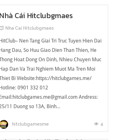
Nhà Cái Hitclubgmaes
Nha Cai Hitclubgmaes
HitClub– Nen Tang Giai Tri Truc Tuyen Hien Dai
Hang Dau, So Huu Giao Dien Than Thien, He
Thong Hoat Dong On Dinh, Nhieu Chuyen Muc
Hap Dan Va Trai Nghiem Muot Ma Tren Moi
Thiet Bi Website:https://hitclubgames.me/
Hotline: 0901 332 012
Email:hitclubgames.me@gmail.com Andress:
25/11 Duong so 13A, Binh...
4
hitclubgamesme