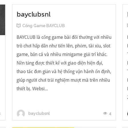
bayclubsnl
Cổng Game BAYCLUB
BAYCLUB là cổng game bài đổi thưởng với nhiều
trò chơi hấp dẫn như tiến lên, phỏm, tài xỉu, slot
game, bắn cá và nhiều minigame giải trí khác.
Nền tảng được thiết kế với giao diện hiện đại,
น
thao tác đơn giản và hệ thống vận hành ổn định,
giúp người chơi trải nghiệm mượt mà trên nhiều
thiết bị. Websi...
1
4
bayclubsnl