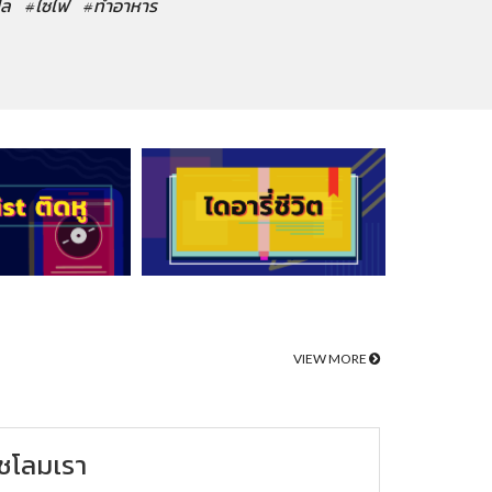
ปล
#ไซไฟ
#ทำอาหาร
VIEW MORE
ชโลมเรา