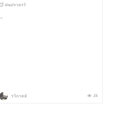
ฝนปรายรวี
...
2k
รวีภาคย์