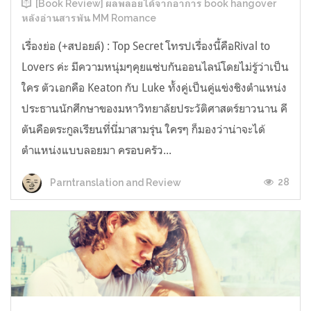
[Book Review] ผลพลอยได้จากอาการ book hangover
หลังอ่านสารพัน MM Romance
เรื่องย่อ (+สปอยล์) : Top Secret โทรปเรื่องนี้คือRival to
Lovers ค่ะ มีความหนุ่มๆคุยแซ่บกันออนไลน์โดยไม่รู้ว่าเป็น
ใคร ตัวเอกคือ Keaton กับ Luke ทั้งคู่เป็นคู่แข่งชิงตำแหน่ง
ประธานนักศึกษาของมหาวิทยาลัยประวัติศาสตร์ยาวนาน คี
ตันคือตระกูลเรียนที่นี่มาสามรุ่น ใครๆ ก็มองว่าน่าจะได้
ตำแหน่งแบบลอยมา ครอบครัว...
28
Parntranslation and Review