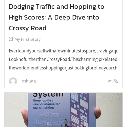
Dodging Traffic and Hopping to
High Scores: A Deep Dive into
Crossy Road
My First Story
Everfoundyourselfwithafewminutestospare,cravingaquick,e
LooknofurtherthanCrossyRoad.Thischarming,pixelatedendl
theworldofendlesshoppingorjustlookingtorefineyourchicken
65
joshuaa