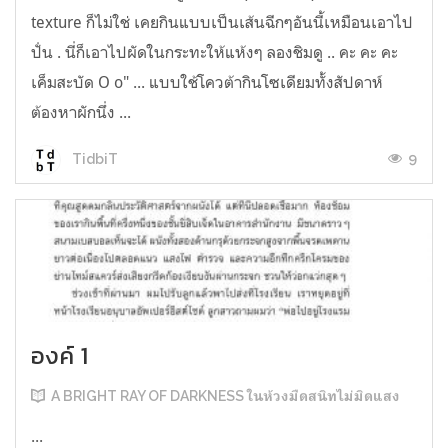
texture ก็ไม่ใช่ เคยกินแบบเป็นเส้นฉีกๆอันนี้เหมือนเอาไป
ปั่น . นี่ก็เอาไปผัดในกระทะให้แห้งๆ ลองชิมดู .. คะ คะ คะ
เค็มสะบัด O o" ... แบบใช้โควต้ากินโซเดียมทั้งสัปดาห์
ต้องหาผักนึ่ง ...
9
TidbiT
องค์ 1
A BRIGHT RAY OF DARKNESS ในห้วงมืดสนิทไม่มิดแสง
...