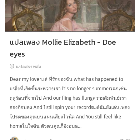
แปลเพลง Mollie Elizabeth - Doe
eyes
แปลสรรพสิ่ง
Dear my loverแด่ ที่รักของฉัน what has happened to
usสิ่งที่เกิดขึ้นระหว่างเรา It's no longer summerเฉกเช่น
ฤดูร้อนที่จากไป And our fling has flungความสัมพันธ์เรา
สองก็จบลง And I still spin your recordsแต่ฉันยังเล่นเพลง
โปรดของคุณบนแผ่นเสียงไวนิล And You still feel like
homeในใจฉัน ตัวตนคุณก็ยังอบอ...