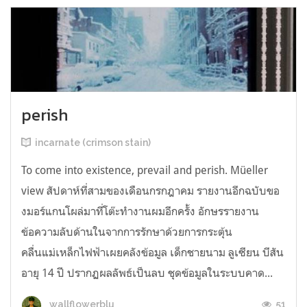
perish
incarnate (crimson stain)
To come into existence, prevail and perish. Müeller
view สัปดาห์ที่สามของเดือนกรกฎาคม รายงานอีกฉบับขอ
งมอร์แกนโผล่มาที่โต๊ะทำงานผมอีกครั้ง อักษรรายงาน
ข้อความลับด้านในจากการรักษาด้วยการกระตุ้น
คลื่นแม่เหล็กไฟฟ้าเผยคลังข้อมูล เด็กชายนาม ลูเซียน บีสัน
อายุ 14 ปี ปรากฏผลลัพธ์เป็นลบ ชุดข้อมูลในระบบคาด...
51
wallflowerblu