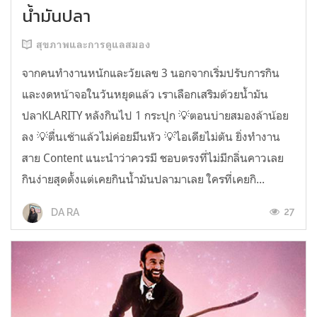
น้ำมันปลา
สุขภาพและการดูแลสมอง
จากคนทำงานหนักและวัยเลข 3 นอกจากเริ่มปรับการกิน
และงดหน้าจอในวันหยุดแล้ว เราเลือกเสริมด้วยน้ำมัน
ปลาKLARITY หลังกินไป 1 กระปุก 💡ตอนบ่ายสมองล้าน้อย
ลง 💡ตื่นเช้าแล้วไม่ค่อยมึนหัว 💡ไอเดียไม่ตัน ยิ่งทำงาน
สาย Content แนะนำว่าควรมี ชอบตรงที่ไม่มีกลิ่นคาวเลย
กินง่ายสุดตั้งแต่เคยกินน้ำมันปลามาเลย ใครที่เคยกิ...
27
DA RA