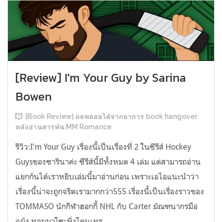
[Review] I'm Your Guy by Sarina
Bowen
[Book Review] ผลพลอยได้จากอาการ book hangover
หลังอ่านสารพัน MM Romance
รีวิว:I'm Your Guy เรื่องนี้เป็นเรื่องที่ 2 ในซีรีส์ Hockey
Guysของซารินาค่ะ ซีรีส์นี้มีทั้งหมด 4 เล่ม แต่สามารถอ่าน
แยกกันได้เราหยิบเล่มนี้มาอ่านก่อน เพราะเอไอแนะนำว่า
เรื่องนี้น่าจะถูกจริตเรามากกว่า555 เรื่องนี้เป็นเรื่องราวของ
TOMMASO นักกีฬาฮอกกี้ NHL กับ Carter มัณฑนากรมือ
ฉมัง ทอมมาโซเพิ่งโดนเทร...