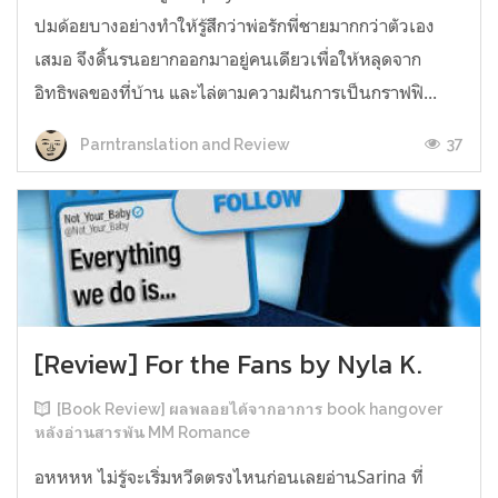
ปมด้อยบางอย่างทำให้รู้สึกว่าพ่อรักพี่ชายมากกว่าตัวเอง
เสมอ จึงดิ้นรนอยากออกมาอยู่คนเดียวเพื่อให้หลุดจาก
อิทธิพลของที่บ้าน และไล่ตามความฝันการเป็นกราฟฟิ...
37
Parntranslation and Review
[Review] For the Fans by Nyla K.
[Book Review] ผลพลอยได้จากอาการ book hangover
หลังอ่านสารพัน MM Romance
อหหหห ไม่รู้จะเริ่มหวีดตรงไหนก่อนเลยอ่านSarina ที่