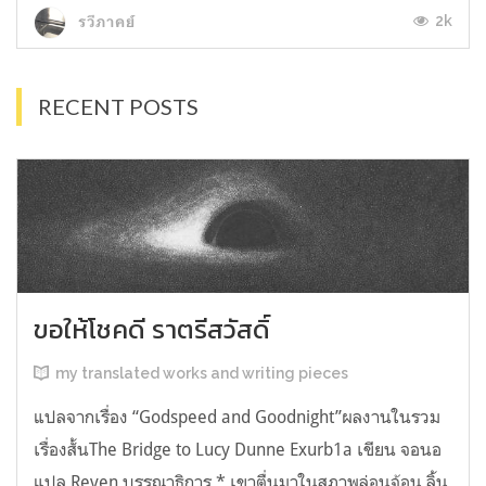
2k
รวีภาคย์
RECENT POSTS
ขอให้โชคดี ราตรีสวัสดิ์
my translated works and writing pieces
แปลจากเรื่อง “Godspeed and Goodnight”ผลงานในรวม
เรื่องสั้นThe Bridge to Lucy Dunne Exurb1a เขียน จอนอ
แปล Reven บรรณาธิการ * เขาตื่นมาในสภาพล่อนจ้อน ลิ้น