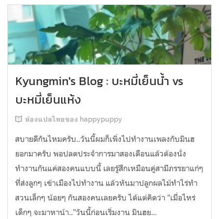
Kyungmin's Blog : บะหมี่เย็นน้ำ vs
บะหมี่เย็นแห้ง
ห้องแปลไทยของ happypuppy
สบายดีกันไหมครับ..วันนี้ผมก็เพิ่งไปทำงานเพลงกับมินฮ
ยอกมาครับ พอปลดประจำการมาสองเดือนแล้วต้องนั่ง
ทำงานกันแค่สองคนแบบนี้ เลยรู้สึกเหมือนคู่สามีภรรยาแก่ๆ
ที่ส่งลูกๆ เข้าเมืองไปทำงาน แล้วหันมาปลูกผลไม้ทำไร่ทำ
สวนเล็กๆ น้อยๆ กันสองคนเลยครับ ได้แต่คิดว่า "เมื่อไหร่
เด็กๆ จะมาหาน้า.."วันนี้ก่อนเริ่มงาน มินฮย...