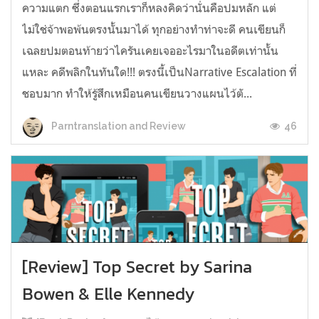
ความแตก ซึ่งตอนแรกเราก็หลงคิดว่านั่นคือปมหลัก แต่
ไม่ใช่จ้าพอพ้นตรงนั้นมาได้ ทุกอย่างทำท่าจะดี คนเขียนก็
เฉลยปมตอนท้ายว่าไครันเคยเจออะไรมาในอดีตเท่านั้น
แหละ คดีพลิกในทันใด!!! ตรงนี้เป็นNarrative Escalation ที่
ชอบมาก ทำให้รู้สึกเหมือนคนเขียนวางแผนไว้ตั...
46
Parntranslation and Review
[Review] Top Secret by Sarina
Bowen & Elle Kennedy