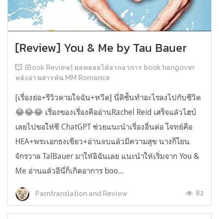
[Review] You & Me by Tau Bauer
[Book Review] ผลพลอยได้จากอาการ book hangover
หลังอ่านสารพัน MM Romance
[เรื่องย่อ+รีวิวตามใจฉัน+หวีด] นี่ดิชั้นทำอะไรลงไปกับชีวิต
😂😂😂 เรื่องของเรื่องคืออ่านRachel Reid เสร็จแล้วไฮป์
เลยไปขอให้ชี ChatGPT ช่วยแนะนำเรื่องอื่นต่อ โจทย์คือ
HEA+พระเอกธงเขียว+อ่านจบแล้วมีความสุข นางก็โยน
จักรวาล TalBauer มาให้อิฉันเลย แนะนำให้เริ่มจาก You &
Me อ่านแล้วอีนี่ก็เกิดอาการ boo...
82
Parntranslation and Review