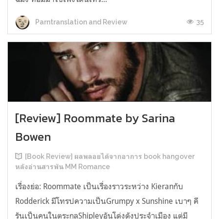
35
Parntranslation and Review
[Review] Roommate by Sarina
Bowen
[Book Review] ผลพลอยได้จากอาการ book hangover
หลังอ่านสารพัน MM Romance
เรื่องย่อ: Roommate เป็นเรื่องราวระหว่าง Kieranกับ
Rodderick มีโทรปความเป็นGrumpy x Sunshine เบาๆ คี
รันเป็นคนในตระกูลShipleyอันโด่งดังประจำเมือง แต่มี