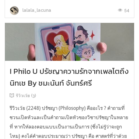
54
lalala_lacuna
I Philo U ปรัชญาความรักจากเพลโตถึง
นิทเช By ชมะนันท์ จันทร์ศรี
รีวิวเว้ย (3)
รีวิวเว้ย (2248) ปรัชญา (Philosophy) คืออะไร ? คำถามที่
ชวนเปิดหัวและเป็นคำถามเปิดหัวของวิชาปรัชญาในหลาย
ที่ หากให้ลองตอบแบบเป็นงานเป็นการ (ซึ่งไม่รู้ว่าจะถูก
ไหม) คงได้คำตอบประมาณว่า ปรัชญา คือ ศาสตร์ที่ว่าด้วย