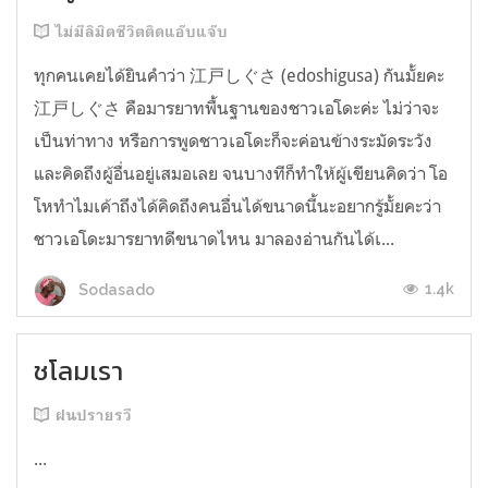
ไม่มีลิมิตชีวิตติดแอ๊บแจ๊บ
ทุกคนเคยได้ยินคำว่า 江戸しぐさ (edoshigusa) กันมั้ยคะ
江戸しぐさ คือมารยาทพื้นฐานของชาวเอโดะค่ะ ไม่ว่าจะ
เป็นท่าทาง หรือการพูดชาวเอโดะก็จะค่อนข้างระมัดระวัง
และคิดถึงผู้อื่นอยู่เสมอเลย จนบางทีก็ทำให้ผู้เขียนคิดว่า โอ
โหทำไมเค้าถึงได้คิดถึงคนอื่นได้ขนาดนี้นะอยากรู้มั้ยคะว่า
ชาวเอโดะมารยาทดีขนาดไหน มาลองอ่านกันได้เ...
1.4k
Sodasado
ชโลมเรา
ฝนปรายรวี
...