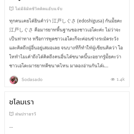
ไม่มีลิมิตชีวิตติดแอ๊บแจ๊บ
ทุกคนเคยได้ยินคำว่า 江戸しぐさ (edoshigusa) กันมั้ยคะ
江戸しぐさ คือมารยาทพื้นฐานของชาวเอโดะค่ะ ไม่ว่าจะ
เป็นท่าทาง หรือการพูดชาวเอโดะก็จะค่อนข้างระมัดระวัง
และคิดถึงผู้อื่นอยู่เสมอเลย จนบางทีก็ทำให้ผู้เขียนคิดว่า โอ
โหทำไมเค้าถึงได้คิดถึงคนอื่นได้ขนาดนี้นะอยากรู้มั้ยคะว่า
ชาวเอโดะมารยาทดีขนาดไหน มาลองอ่านกันได้เ...
1.4k
Sodasado
ชโลมเรา
ฝนปรายรวี
...