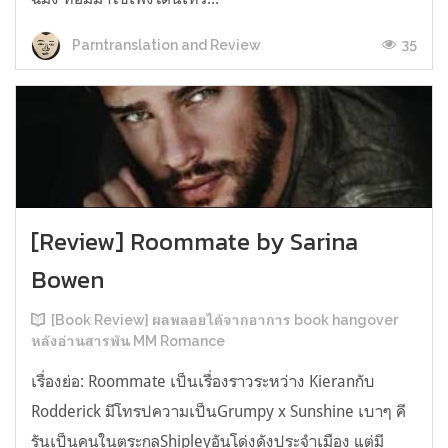
35
Parntranslation and Review
[Review] Roommate by Sarina
Bowen
[Book Review] ผลพลอยได้จากอาการ book hangover
หลังอ่านสารพัน MM Romance
เรื่องย่อ: Roommate เป็นเรื่องราวระหว่าง Kieranกับ
Rodderick มีโทรปความเป็นGrumpy x Sunshine เบาๆ คี
รันเป็นคนในตระกูลShipleyอันโด่งดังประจำเมือง แต่มี