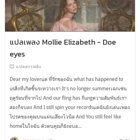
แปลเพลง Mollie Elizabeth - Doe
eyes
แปลสรรพสิ่ง
Dear my loverแด่ ที่รักของฉัน what has happened to
usสิ่งที่เกิดขึ้นระหว่างเรา It's no longer summerเฉกเช่น
ฤดูร้อนที่จากไป And our fling has flungความสัมพันธ์เรา
สองก็จบลง And I still spin your recordsแต่ฉันยังเล่นเพลง
โปรดของคุณบนแผ่นเสียงไวนิล And You still feel like
homeในใจฉัน ตัวตนคุณก็ยังอบอ...