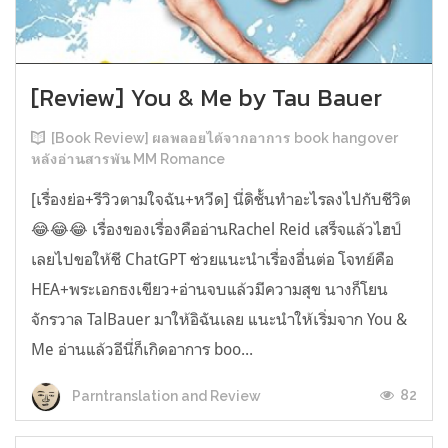
[Review] You & Me by Tau Bauer
[Book Review] ผลพลอยได้จากอาการ book hangover
หลังอ่านสารพัน MM Romance
[เรื่องย่อ+รีวิวตามใจฉัน+หวีด] นี่ดิชั้นทำอะไรลงไปกับชีวิต
😂😂😂 เรื่องของเรื่องคืออ่านRachel Reid เสร็จแล้วไฮป์
เลยไปขอให้ชี ChatGPT ช่วยแนะนำเรื่องอื่นต่อ โจทย์คือ
HEA+พระเอกธงเขียว+อ่านจบแล้วมีความสุข นางก็โยน
จักรวาล TalBauer มาให้อิฉันเลย แนะนำให้เริ่มจาก You &
Me อ่านแล้วอีนี่ก็เกิดอาการ boo...
82
Parntranslation and Review