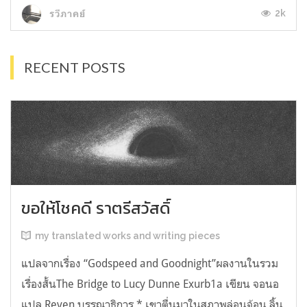
2k
รวีภาคย์
RECENT POSTS
ขอให้โชคดี ราตรีสวัสดิ์
my translated works and writing pieces
แปลจากเรื่อง “Godspeed and Goodnight”ผลงานในรวม
เรื่องสั้นThe Bridge to Lucy Dunne Exurb1a เขียน จอนอ
แปล Reven บรรณาธิการ * เขาตื่นมาในสภาพล่อนจ้อน ลิ้น