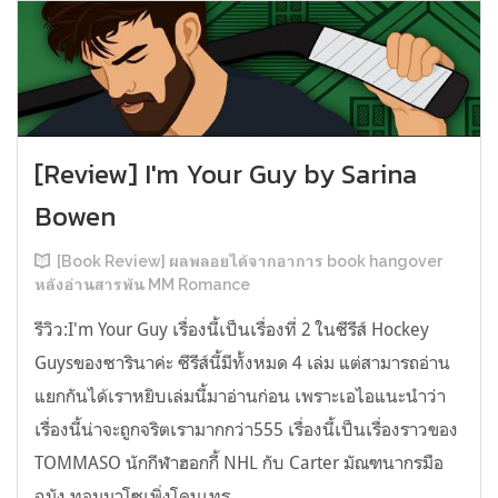
[Review] I'm Your Guy by Sarina
Bowen
[Book Review] ผลพลอยได้จากอาการ book hangover
หลังอ่านสารพัน MM Romance
รีวิว:I'm Your Guy เรื่องนี้เป็นเรื่องที่ 2 ในซีรีส์ Hockey
Guysของซารินาค่ะ ซีรีส์นี้มีทั้งหมด 4 เล่ม แต่สามารถอ่าน
แยกกันได้เราหยิบเล่มนี้มาอ่านก่อน เพราะเอไอแนะนำว่า
เรื่องนี้น่าจะถูกจริตเรามากกว่า555 เรื่องนี้เป็นเรื่องราวของ
TOMMASO นักกีฬาฮอกกี้ NHL กับ Carter มัณฑนากรมือ
ฉมัง ทอมมาโซเพิ่งโดนเทร...