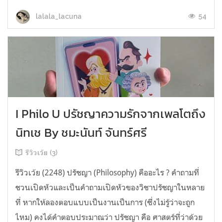
54
lalala_lacuna
I Philo U ปรัชญาความรักจากเพลโตถึง
นิทเช By ชมะนันท์ จันทร์ศรี
รีวิวเว้ย (3)
รีวิวเว้ย (2248) ปรัชญา (Philosophy) คืออะไร ? คำถามที่
ชวนเปิดหัวและเป็นคำถามเปิดหัวของวิชาปรัชญาในหลาย
ที่ หากให้ลองตอบแบบเป็นงานเป็นการ (ซึ่งไม่รู้ว่าจะถูก
ไหม) คงได้คำตอบประมาณว่า ปรัชญา คือ ศาสตร์ที่ว่าด้วย