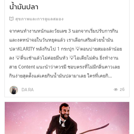
น้ำมันปลา
สุขภาพและการดูแลสมอง
จากคนทำงานหนักและวัยเลข 3 นอกจากเริ่มปรับการกิน
และงดหน้าจอในวันหยุดแล้ว เราเลือกเสริมด้วยน้ำมัน
ปลาKLARITY หลังกินไป 1 กระปุก 💡ตอนบ่ายสมองล้าน้อย
ลง 💡ตื่นเช้าแล้วไม่ค่อยมึนหัว 💡ไอเดียไม่ตัน ยิ่งทำงาน
สาย Content แนะนำว่าควรมี ชอบตรงที่ไม่มีกลิ่นคาวเลย
กินง่ายสุดตั้งแต่เคยกินน้ำมันปลามาเลย ใครที่เคยกิ...
26
DA RA