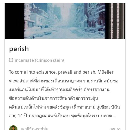
perish
incarnate (crimson stain)
To come into existence, prevail and perish. Müeller
view สัปดาห์ที่สามของเดือนกรกฎาคม รายงานอีกฉบับขอ
งมอร์แกนโผล่มาที่โต๊ะทำงานผมอีกครั้ง อักษรรายงาน
ข้อความลับด้านในจากการรักษาด้วยการกระตุ้น
คลื่นแม่เหล็กไฟฟ้าเผยคลังข้อมูล เด็กชายนาม ลูเซียน บีสัน
อายุ 14 ปี ปรากฏผลลัพธ์เป็นลบ ชุดข้อมูลในระบบคาด...
51
wallflowerblu