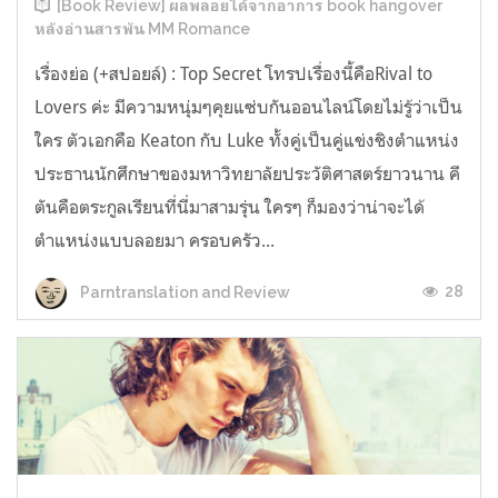
[Book Review] ผลพลอยได้จากอาการ book hangover
หลังอ่านสารพัน MM Romance
เรื่องย่อ (+สปอยล์) : Top Secret โทรปเรื่องนี้คือRival to
Lovers ค่ะ มีความหนุ่มๆคุยแซ่บกันออนไลน์โดยไม่รู้ว่าเป็น
ใคร ตัวเอกคือ Keaton กับ Luke ทั้งคู่เป็นคู่แข่งชิงตำแหน่ง
ประธานนักศึกษาของมหาวิทยาลัยประวัติศาสตร์ยาวนาน คี
ตันคือตระกูลเรียนที่นี่มาสามรุ่น ใครๆ ก็มองว่าน่าจะได้
ตำแหน่งแบบลอยมา ครอบครัว...
28
Parntranslation and Review