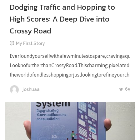
Dodging Traffic and Hopping to
High Scores: A Deep Dive into
Crossy Road
My First Story
Everfoundyourselfwithafewminutestospare,cravingaquick,e
LooknofurtherthanCrossyRoad.Thischarming,pixelatedendl
theworldofendlesshoppingorjustlookingtorefineyourchicken
65
joshuaa