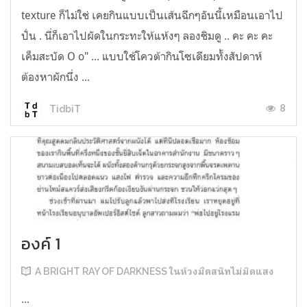
texture ก็ไม่ใช่ เคยกินแบบเป็นเส้นฉีกๆอันนี้เหมือนเอาไป
ปั่น . นี่ก็เอาไปผัดในกระทะให้แห้งๆ ลองชิมดู .. คะ คะ คะ
เค็มสะบัด O o" ... แบบใช้โควต้ากินโซเดียมทั้งสัปดาห์
ต้องหาผักนึ่ง ...
8
TidbiT
องค์ 1
A BRIGHT RAY OF DARKNESS ในห้วงมืดสนิทไม่มิดแสง
...