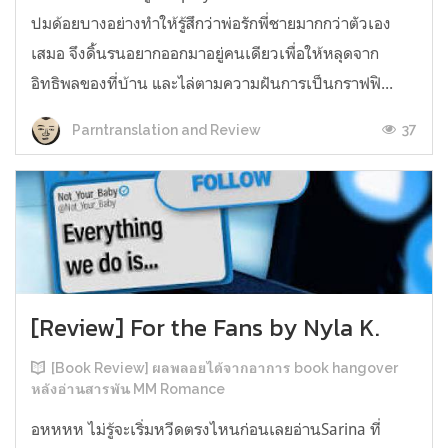
ปมด้อยบางอย่างทำให้รู้สึกว่าพ่อรักพี่ชายมากกว่าตัวเอง
เสมอ จึงดิ้นรนอยากออกมาอยู่คนเดียวเพื่อให้หลุดจาก
อิทธิพลของที่บ้าน และไล่ตามความฝันการเป็นกราฟฟิ...
37
Parntranslation and Review
[Review] For the Fans by Nyla K.
[Book Review] ผลพลอยได้จากอาการ book hangover
หลังอ่านสารพัน MM Romance
อหหหห ไม่รู้จะเริ่มหวีดตรงไหนก่อนเลยอ่านSarina ที่