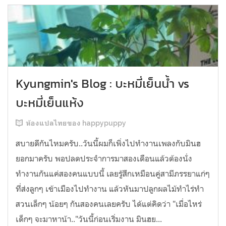
Kyungmin's Blog : บะหมี่เย็นน้ำ vs
บะหมี่เย็นแห้ง
ห้องแปลไทยของ happypuppy
สบายดีกันไหมครับ..วันนี้ผมก็เพิ่งไปทำงานเพลงกับมินฮ
ยอกมาครับ พอปลดประจำการมาสองเดือนแล้วต้องนั่ง
ทำงานกันแค่สองคนแบบนี้ เลยรู้สึกเหมือนคู่สามีภรรยาแก่ๆ
ที่ส่งลูกๆ เข้าเมืองไปทำงาน แล้วหันมาปลูกผลไม้ทำไร่ทำ
สวนเล็กๆ น้อยๆ กันสองคนเลยครับ ได้แต่คิดว่า "เมื่อไหร่
เด็กๆ จะมาหาน้า.."วันนี้ก่อนเริ่มงาน มินฮย...