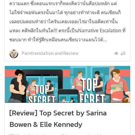
ความแตก ซึ่งตอนแรกเราก็หลงคิดว่านั่นคือปมหลัก แต่
ไม่ใช่จ้าพอพ้นตรงนั้นมาได้ ทุกอย่างทำท่าจะดี คนเขียนก็
เฉลยปมตอนท้ายว่าไครันเคยเจออะไรมาในอดีตเท่านั้น
แหละ คดีพลิกในทันใด!!! ตรงนี้เป็นNarrative Escalation ที่
ชอบมาก ทำให้รู้สึกเหมือนคนเขียนวางแผนไว้ตั...
46
Parntranslation and Review
[Review] Top Secret by Sarina
Bowen & Elle Kennedy