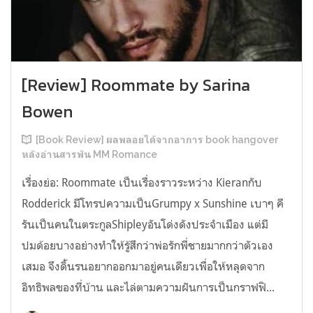
[Review] Roommate by Sarina
Bowen
[Book Review] ผลพลอยได้จากอาการ book hangover
หลังอ่านสารพัน MM Romance
เรื่องย่อ: Roommate เป็นเรื่องราวระหว่าง Kieranกับ
Rodderick มีโทรปความเป็นGrumpy x Sunshine เบาๆ คี
รันเป็นคนในตระกูลShipleyอันโด่งดังประจำเมือง แต่มี
ปมด้อยบางอย่างทำให้รู้สึกว่าพ่อรักพี่ชายมากกว่าตัวเอง
เสมอ จึงดิ้นรนอยากออกมาอยู่คนเดียวเพื่อให้หลุดจาก
อิทธิพลของที่บ้าน และไล่ตามความฝันการเป็นกราฟฟิ...