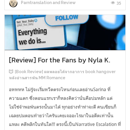
35
Parntranslation and Review
[Review] For the Fans by Nyla K.
[Book Review] ผลพลอยได้จากอาการ book hangover
หลังอ่านสารพัน MM Romance
อหหหห ไม่รู้จะเริ่มหวีดตรงไหนก่อนเลยอ่านSarina ที่
ความแตก ซึ่งตอนแรกเราก็หลงคิดว่านั่นคือปมหลัก แต่
ไม่ใช่จ้าพอพ้นตรงนั้นมาได้ ทุกอย่างทำท่าจะดี คนเขียนก็
เฉลยปมตอนท้ายว่าไครันเคยเจออะไรมาในอดีตเท่านั้น
แหละ คดีพลิกในทันใด!!! ตรงนี้เป็นNarrative Escalation ที่