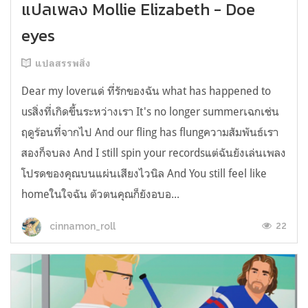
แปลเพลง Mollie Elizabeth - Doe
eyes
แปลสรรพสิ่ง
Dear my loverแด่ ที่รักของฉัน what has happened to
usสิ่งที่เกิดขึ้นระหว่างเรา It's no longer summerเฉกเช่น
ฤดูร้อนที่จากไป And our fling has flungความสัมพันธ์เรา
สองก็จบลง And I still spin your recordsแต่ฉันยังเล่นเพลง
โปรดของคุณบนแผ่นเสียงไวนิล And You still feel like
homeในใจฉัน ตัวตนคุณก็ยังอบอ...
22
cinnamon_roll