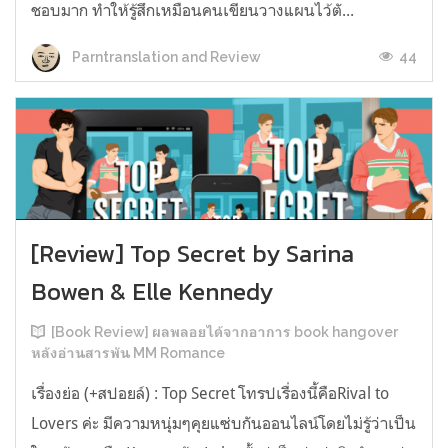
ชอบมาก ทำให้รู้สึกเหมือนคนเขียนวางแผนไว้ตั...
44
Parntranslation and Review
[Review] Top Secret by Sarina
Bowen & Elle Kennedy
[Book Review] ผลพลอยได้จากอาการ book hangover
หลังอ่านสารพัน MM Romance
เรื่องย่อ (+สปอยล์) : Top Secret โทรปเรื่องนี้คือRival to
Lovers ค่ะ มีความหนุ่มๆคุยแซ่บกันออนไลน์โดยไม่รู้ว่าเป็น