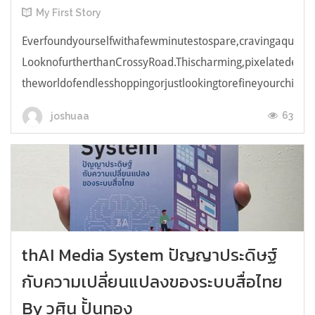
My First Story
Everfoundyourselfwithafewminutestospare,cravingaquick,e
LooknofurtherthanCrossyRoad.Thischarming,pixelatedendl
theworldofendlesshoppingorjustlookingtorefineyourchicken
63
joshuaa
thAI Media System ปัญญาประดิษฐ์
กับความเปลี่ยนแปลงของระบบสื่อไทย
By วศิน ปั้นทอง