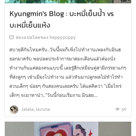
Kyungmin's Blog : บะหมี่เย็นน้ำ vs
บะหมี่เย็นแห้ง
ห้องแปลไทยของ happypuppy
สบายดีกันไหมครับ..วันนี้ผมก็เพิ่งไปทำงานเพลงกับมินฮ
ยอกมาครับ พอปลดประจำการมาสองเดือนแล้วต้องนั่ง
ทำงานกันแค่สองคนแบบนี้ เลยรู้สึกเหมือนคู่สามีภรรยาแก่ๆ
ที่ส่งลูกๆ เข้าเมืองไปทำงาน แล้วหันมาปลูกผลไม้ทำไร่ทำ
สวนเล็กๆ น้อยๆ กันสองคนเลยครับ ได้แต่คิดว่า "เมื่อไหร่
เด็กๆ จะมาหาน้า.."วันนี้ก่อนเริ่มงาน มินฮย...
50
lalala_lacuna