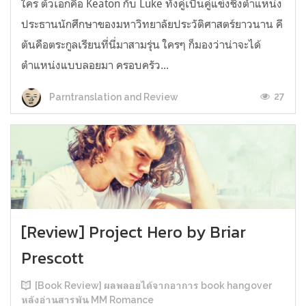
ใคร ตัวเอกคือ Keaton กับ Luke ทั้งคู่เป็นคู่แข่งชิงตำแหน่ง
ประธานนักศึกษาของมหาวิทยาลัยประวัติศาสตร์ยาวนาน คี
ตันคือตระกูลเรียนที่นี่มาสามรุ่น ใครๆ ก็มองว่าน่าจะได้
ตำแหน่งแบบลอยมา ครอบครัว...
27
Parntranslation and Review
[Review] Project Hero by Briar
Prescott
[Book Review] ผลพลอยได้จากอาการ book hangover
หลังอ่านสารพัน MM Romance