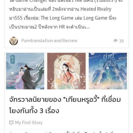
รีส์ Game Changer ของ แต่เชื่อว่าหลายคน (รวมถึงเรา) จะ
หยิบมาอ่านเป็นเล่มที่ 2หลังจากอ่าน Heated Rivalry
มา555 เรื่องย่อ: The Long Game เล่ม Long Game นี่จะ
เป็นประมาณ2 ปีหลังจาก HR จะดำเนินเ...
35
Parntranslation and Review
จักรวาลนิยายของ "เทียนหรูอวี้" ที่เชื่อม
โยงกันทั้ง 3 เรื่อง
My First Story