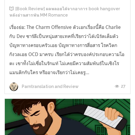
[Book Review] ผลพลอยได้จากอาการ book hangover
หลังอ่านสารพัน MM Romance
เรื่องย่อ: The Charm Offensive ตัวเอกเรื่องนี้คือ Charlie
กับ Dev ชาร์ลีเป็นหนุ่มสายเทคที่เรียกว่าได้เนิร์ดเต็มตัว
ปัญหาทางครอบครัวเอย ปัญหาทางการสื่อสาร โรควิตก
กังวลเอย OCD มาครบ เรียกได้ว่าครบองค์ประกอบความโอ
ตะ เขาทั้งไม่เชื่อในรักแท้ ไม่เคยมีความสัมพันธ์ในเชิงโร
แมนติกกับใคร หรืออาจเรียกว่าไม่เคยรู...
27
Parntranslation and Review