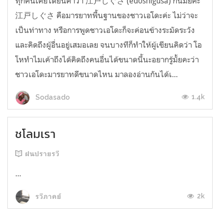
ทุกคนเคยได้ยินคำว่า 江戸しぐさ (edoshigusa) กันมั้ยคะ
江戸しぐさ คือมารยาทพื้นฐานของชาวเอโดะค่ะ ไม่ว่าจะ
เป็นท่าทาง หรือการพูดชาวเอโดะก็จะค่อนข้างระมัดระวัง
และคิดถึงผู้อื่นอยู่เสมอเลย จนบางทีก็ทำให้ผู้เขียนคิดว่า โอ
โหทำไมเค้าถึงได้คิดถึงคนอื่นได้ขนาดนี้นะอยากรู้มั้ยคะว่า
ชาวเอโดะมารยาทดีขนาดไหน มาลองอ่านกันได้เ...
1.4k
Sodasado
ชโลมเรา
ฝนปรายรวี
...
2k
รวีภาคย์