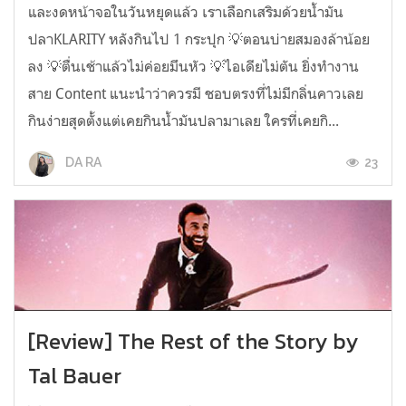
และงดหน้าจอในวันหยุดแล้ว เราเลือกเสริมด้วยน้ำมัน
ปลาKLARITY หลังกินไป 1 กระปุก 💡ตอนบ่ายสมองล้าน้อย
ลง 💡ตื่นเช้าแล้วไม่ค่อยมึนหัว 💡ไอเดียไม่ตัน ยิ่งทำงาน
สาย Content แนะนำว่าควรมี ชอบตรงที่ไม่มีกลิ่นคาวเลย
กินง่ายสุดตั้งแต่เคยกินน้ำมันปลามาเลย ใครที่เคยกิ...
23
DA RA
[Review] The Rest of the Story by
Tal Bauer