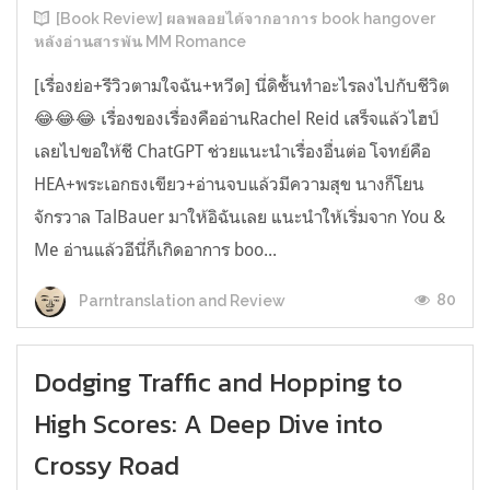
[Book Review] ผลพลอยได้จากอาการ book hangover
หลังอ่านสารพัน MM Romance
[เรื่องย่อ+รีวิวตามใจฉัน+หวีด] นี่ดิชั้นทำอะไรลงไปกับชีวิต
😂😂😂 เรื่องของเรื่องคืออ่านRachel Reid เสร็จแล้วไฮป์
เลยไปขอให้ชี ChatGPT ช่วยแนะนำเรื่องอื่นต่อ โจทย์คือ
HEA+พระเอกธงเขียว+อ่านจบแล้วมีความสุข นางก็โยน
จักรวาล TalBauer มาให้อิฉันเลย แนะนำให้เริ่มจาก You &
Me อ่านแล้วอีนี่ก็เกิดอาการ boo...
80
Parntranslation and Review
Dodging Traffic and Hopping to
High Scores: A Deep Dive into
Crossy Road