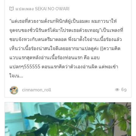
แปลเพลง SEKAI NO OWARI
"แด่เธอที่สวยงามดั่งนกฟินิกส์ผู้เป็นอมตะ ผมภาวนาให้
จุดจบของชั่วนิรันดร์ได้มาโปรดเธอด้วยเทอญ"เป็นเพลงที่
ชอบจังหวะกับดนตรีมาตลอด พึ่งมาตั้งใจอ่านเนื้อร้องแล้ว
เห็นว่าเนื้อร้องน่าสนใจดีเลยอยากมาแปลดูค่ะ ((ความคิด
แวบแรกสุดหลังอ่านเนื้อร้องท่อนแรก คือ แอบ
แปลกๆ555555 ตอนแรกคิดว่าตัวเองอ่านผิด แต่พอเข้า
ใจเน...
69
cinnamon_roll