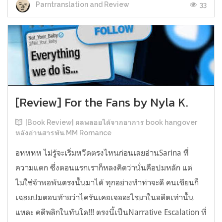
33
Parntranslation and Review
[Review] For the Fans by Nyla K.
[Book Review] ผลพลอยได้จากอาการ book hangover
หลังอ่านสารพัน MM Romance
อหหหห ไม่รู้จะเริ่มหวีดตรงไหนก่อนเลยอ่านSarina ที่
ความแตก ซึ่งตอนแรกเราก็หลงคิดว่านั่นคือปมหลัก แต่
ไม่ใช่จ้าพอพ้นตรงนั้นมาได้ ทุกอย่างทำท่าจะดี คนเขียนก็
เฉลยปมตอนท้ายว่าไครันเคยเจออะไรมาในอดีตเท่านั้น
แหละ คดีพลิกในทันใด!!! ตรงนี้เป็นNarrative Escalation ที่