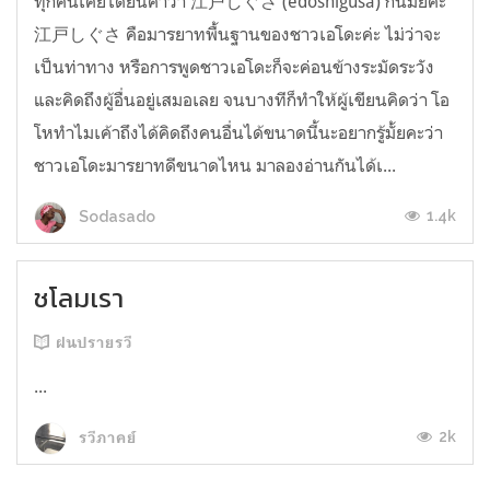
ทุกคนเคยได้ยินคำว่า 江戸しぐさ (edoshigusa) กันมั้ยคะ
江戸しぐさ คือมารยาทพื้นฐานของชาวเอโดะค่ะ ไม่ว่าจะ
เป็นท่าทาง หรือการพูดชาวเอโดะก็จะค่อนข้างระมัดระวัง
และคิดถึงผู้อื่นอยู่เสมอเลย จนบางทีก็ทำให้ผู้เขียนคิดว่า โอ
โหทำไมเค้าถึงได้คิดถึงคนอื่นได้ขนาดนี้นะอยากรู้มั้ยคะว่า
ชาวเอโดะมารยาทดีขนาดไหน มาลองอ่านกันได้เ...
1.4k
Sodasado
ชโลมเรา
ฝนปรายรวี
...
2k
รวีภาคย์