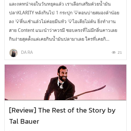
และงดหน้าจอในวันหยุดแล้ว เราเลือกเสริมด้วยน้ำมัน
ปลาKLARITY หลังกินไป 1 กระปุก 💡ตอนบ่ายสมองล้าน้อย
ลง 💡ตื่นเช้าแล้วไม่ค่อยมึนหัว 💡ไอเดียไม่ตัน ยิ่งทำงาน
สาย Content แนะนำว่าควรมี ชอบตรงที่ไม่มีกลิ่นคาวเลย
กินง่ายสุดตั้งแต่เคยกินน้ำมันปลามาเลย ใครที่เคยกิ...
21
DA RA
[Review] The Rest of the Story by
Tal Bauer