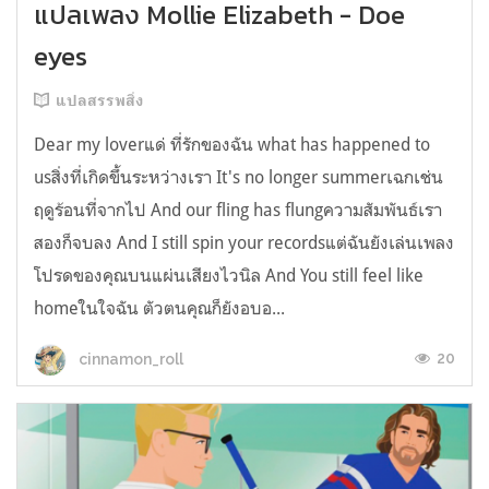
แปลเพลง Mollie Elizabeth - Doe
eyes
แปลสรรพสิ่ง
Dear my loverแด่ ที่รักของฉัน what has happened to
usสิ่งที่เกิดขึ้นระหว่างเรา It's no longer summerเฉกเช่น
ฤดูร้อนที่จากไป And our fling has flungความสัมพันธ์เรา
สองก็จบลง And I still spin your recordsแต่ฉันยังเล่นเพลง
โปรดของคุณบนแผ่นเสียงไวนิล And You still feel like
homeในใจฉัน ตัวตนคุณก็ยังอบอ...
20
cinnamon_roll