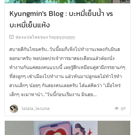
Kyungmin's Blog : บะหมี่เย็นน้ำ vs
บะหมี่เย็นแห้ง
ห้องแปลไทยของ happypuppy
สบายดีกันไหมครับ..วันนี้ผมก็เพิ่งไปทำงานเพลงกับมินฮ
ยอกมาครับ พอปลดประจำการมาสองเดือนแล้วต้องนั่ง
ทำงานกันแค่สองคนแบบนี้ เลยรู้สึกเหมือนคู่สามีภรรยาแก่ๆ
ที่ส่งลูกๆ เข้าเมืองไปทำงาน แล้วหันมาปลูกผลไม้ทำไร่ทำ
สวนเล็กๆ น้อยๆ กันสองคนเลยครับ ได้แต่คิดว่า "เมื่อไหร่
เด็กๆ จะมาหาน้า.."วันนี้ก่อนเริ่มงาน มินฮย...
50
lalala_lacuna