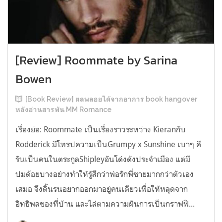
[Review] Roommate by Sarina
Bowen
[Book Review] ผลพลอยได้จากอาการ book hangover
หลังอ่านสารพัน MM Romance
เรื่องย่อ: Roommate เป็นเรื่องราวระหว่าง Kieranกับ
Rodderick มีโทรปความเป็นGrumpy x Sunshine เบาๆ คี
รันเป็นคนในตระกูลShipleyอันโด่งดังประจำเมือง แต่มี
ปมด้อยบางอย่างทำให้รู้สึกว่าพ่อรักพี่ชายมากกว่าตัวเอง
เสมอ จึงดิ้นรนอยากออกมาอยู่คนเดียวเพื่อให้หลุดจาก
อิทธิพลของที่บ้าน และไล่ตามความฝันการเป็นกราฟฟิ...