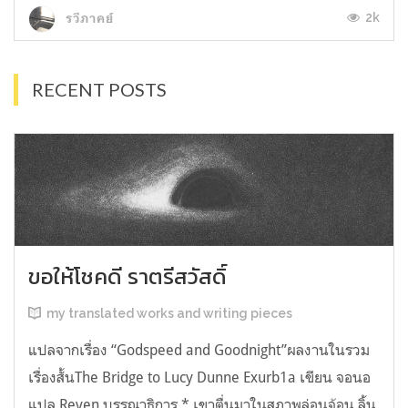
2k
รวีภาคย์
RECENT POSTS
ขอให้โชคดี ราตรีสวัสดิ์
my translated works and writing pieces
แปลจากเรื่อง “Godspeed and Goodnight”ผลงานในรวม
เรื่องสั้นThe Bridge to Lucy Dunne Exurb1a เขียน จอนอ
แปล Reven บรรณาธิการ * เขาตื่นมาในสภาพล่อนจ้อน ลิ้น