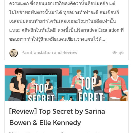
ความแตก ซึ่งตอนแรกเราก็หลงคิดว่านั่นคือปมหลัก แต่
ไม่ใช่จ้าพอพ้นตรงนั้นมาได้ ทุกอย่างทำท่าจะดี คนเขียนก็
เฉลยปมตอนท้ายว่าไครันเคยเจออะไรมาในอดีตเท่านั้น
แหละ คดีพลิกในทันใด!!! ตรงนี้เป็นNarrative Escalation ที่
ชอบมาก ทำให้รู้สึกเหมือนคนเขียนวางแผนไว้ตั...
46
Parntranslation and Review
[Review] Top Secret by Sarina
Bowen & Elle Kennedy