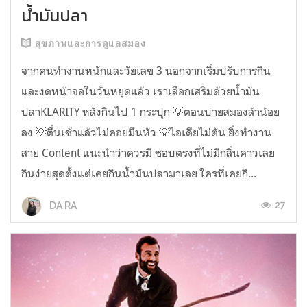
น้ำมันปลา
สุขภาพและการดูแลสมอง
จากคนทำงานหนักและวัยเลข 3 นอกจากเริ่มปรับการกิน
และงดหน้าจอในวันหยุดแล้ว เราเลือกเสริมด้วยน้ำมัน
ปลาKLARITY หลังกินไป 1 กระปุก 💡ตอนบ่ายสมองล้าน้อย
ลง 💡ตื่นเช้าแล้วไม่ค่อยมึนหัว 💡ไอเดียไม่ตัน ยิ่งทำงาน
สาย Content แนะนำว่าควรมี ชอบตรงที่ไม่มีกลิ่นคาวเลย
กินง่ายสุดตั้งแต่เคยกินน้ำมันปลามาเลย ใครที่เคยกิ...
27
DA RA