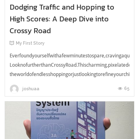
Dodging Traffic and Hopping to
High Scores: A Deep Dive into
Crossy Road
My First Story
Everfoundyourselfwithafewminutestospare,cravingaquick,e
LooknofurtherthanCrossyRoad.Thischarming,pixelatedendl
theworldofendlesshoppingorjustlookingtorefineyourchicken
65
joshuaa