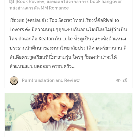
[Book Review] ผลพลอยได้จากอาการ book hangover
หลังอ่านสารพัน MM Romance
เรื่องย่อ (+สปอยล์) : Top Secret โทรปเรื่องนี้คือRival to
Lovers ค่ะ มีความหนุ่มๆคุยแซ่บกันออนไลน์โดยไม่รู้ว่าเป็น
ใคร ตัวเอกคือ Keaton กับ Luke ทั้งคู่เป็นคู่แข่งชิงตำแหน่ง
ประธานนักศึกษาของมหาวิทยาลัยประวัติศาสตร์ยาวนาน คี
ตันคือตระกูลเรียนที่นี่มาสามรุ่น ใครๆ ก็มองว่าน่าจะได้
ตำแหน่งแบบลอยมา ครอบครัว...
28
Parntranslation and Review