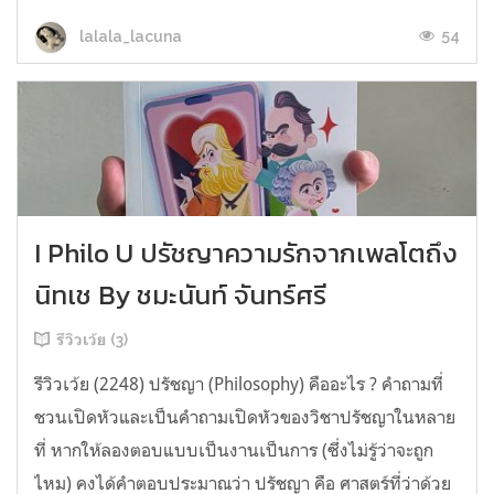
54
lalala_lacuna
I Philo U ปรัชญาความรักจากเพลโตถึง
นิทเช By ชมะนันท์ จันทร์ศรี
รีวิวเว้ย (3)
รีวิวเว้ย (2248) ปรัชญา (Philosophy) คืออะไร ? คำถามที่
ชวนเปิดหัวและเป็นคำถามเปิดหัวของวิชาปรัชญาในหลาย
ที่ หากให้ลองตอบแบบเป็นงานเป็นการ (ซึ่งไม่รู้ว่าจะถูก
ไหม) คงได้คำตอบประมาณว่า ปรัชญา คือ ศาสตร์ที่ว่าด้วย