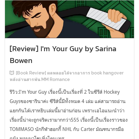
[Review] I'm Your Guy by Sarina
Bowen
[Book Review] ผลพลอยได้จากอาการ book hangover
หลังอ่านสารพัน MM Romance
รีวิว:I'm Your Guy เรื่องนี้เป็นเรื่องที่ 2 ในซีรีส์ Hockey
Guysของซารินาค่ะ ซีรีส์นี้มีทั้งหมด 4 เล่ม แต่สามารถอ่าน
แยกกันได้เราหยิบเล่มนี้มาอ่านก่อน เพราะเอไอแนะนำว่า
เรื่องนี้น่าจะถูกจริตเรามากกว่า555 เรื่องนี้เป็นเรื่องราวของ
TOMMASO นักกีฬาฮอกกี้ NHL กับ Carter มัณฑนากรมือ
ฉมัง ทอมมาโซเพิ่งโดนเทร...