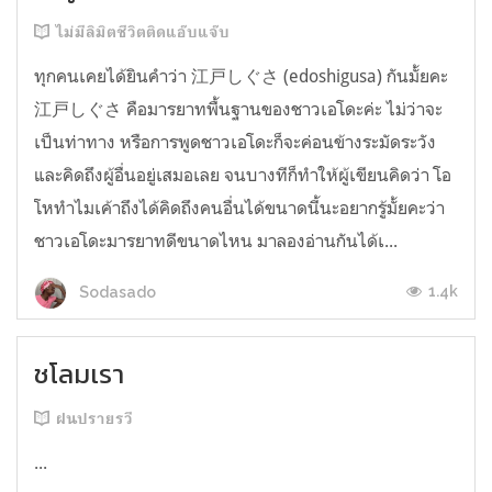
ไม่มีลิมิตชีวิตติดแอ๊บแจ๊บ
ทุกคนเคยได้ยินคำว่า 江戸しぐさ (edoshigusa) กันมั้ยคะ
江戸しぐさ คือมารยาทพื้นฐานของชาวเอโดะค่ะ ไม่ว่าจะ
เป็นท่าทาง หรือการพูดชาวเอโดะก็จะค่อนข้างระมัดระวัง
และคิดถึงผู้อื่นอยู่เสมอเลย จนบางทีก็ทำให้ผู้เขียนคิดว่า โอ
โหทำไมเค้าถึงได้คิดถึงคนอื่นได้ขนาดนี้นะอยากรู้มั้ยคะว่า
ชาวเอโดะมารยาทดีขนาดไหน มาลองอ่านกันได้เ...
1.4k
Sodasado
ชโลมเรา
ฝนปรายรวี
...