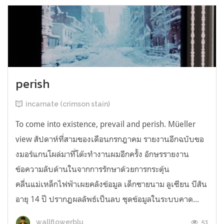
perish
incarnate (crimson stain)
To come into existence, prevail and perish. Müeller
view สัปดาห์ที่สามของเดือนกรกฎาคม รายงานอีกฉบับขอ
งมอร์แกนโผล่มาที่โต๊ะทำงานผมอีกครั้ง อักษรรายงาน
ข้อความลับด้านในจากการรักษาด้วยการกระตุ้น
คลื่นแม่เหล็กไฟฟ้าเผยคลังข้อมูล เด็กชายนาม ลูเซียน บีสัน
อายุ 14 ปี ปรากฏผลลัพธ์เป็นลบ ชุดข้อมูลในระบบคาด...
51
wallflowerblu