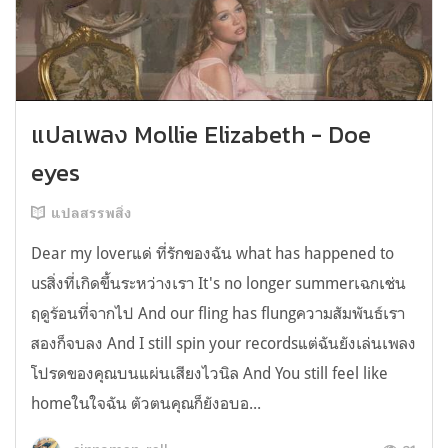
แปลเพลง Mollie Elizabeth - Doe
eyes
แปลสรรพสิ่ง
Dear my loverแด่ ที่รักของฉัน what has happened to
usสิ่งที่เกิดขึ้นระหว่างเรา It's no longer summerเฉกเช่น
ฤดูร้อนที่จากไป And our fling has flungความสัมพันธ์เรา
สองก็จบลง And I still spin your recordsแต่ฉันยังเล่นเพลง
โปรดของคุณบนแผ่นเสียงไวนิล And You still feel like
homeในใจฉัน ตัวตนคุณก็ยังอบอ...