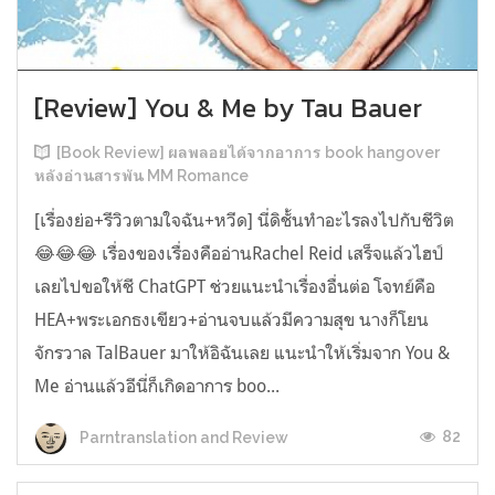
[Review] You & Me by Tau Bauer
[Book Review] ผลพลอยได้จากอาการ book hangover
หลังอ่านสารพัน MM Romance
[เรื่องย่อ+รีวิวตามใจฉัน+หวีด] นี่ดิชั้นทำอะไรลงไปกับชีวิต
😂😂😂 เรื่องของเรื่องคืออ่านRachel Reid เสร็จแล้วไฮป์
เลยไปขอให้ชี ChatGPT ช่วยแนะนำเรื่องอื่นต่อ โจทย์คือ
HEA+พระเอกธงเขียว+อ่านจบแล้วมีความสุข นางก็โยน
จักรวาล TalBauer มาให้อิฉันเลย แนะนำให้เริ่มจาก You &
Me อ่านแล้วอีนี่ก็เกิดอาการ boo...
82
Parntranslation and Review