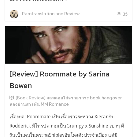
35
Parntranslation and Review
[Review] Roommate by Sarina
Bowen
[Book Review] ผลพลอยได้จากอาการ book hangover
หลังอ่านสารพัน MM Romance
เรื่องย่อ: Roommate เป็นเรื่องราวระหว่าง Kieranกับ
Rodderick มีโทรปความเป็นGrumpy x Sunshine เบาๆ คี
รันเป็นคนในตระกูลShipleyอันโด่งดังประจำเมือง แต่มี