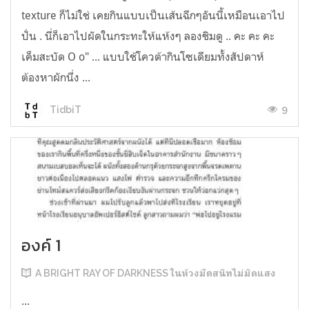
texture ก็ไม่ใช่ เคยกินแบบเป็นเส้นฉีกๆอันนี้เหมือนเอาไป
ปั่น . นี่ก็เอาไปผัดในกระทะให้แห้งๆ ลองชิมดู .. คะ คะ คะ
เค็มสะบัด O o" ... แบบใช้โควต้ากินโซเดียมทั้งสัปดาห์
ต้องหาผักนึ่ง ...
9
TidbiT
องค์ 1
A BRIGHT RAY OF DARKNESS ในห้วงมืดสนิทไม่มิดแสง
...