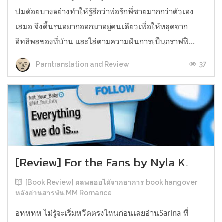
ปมด้อยบางอย่างทำให้รู้สึกว่าพ่อรักพี่ชายมากกว่าตัวเอง
เสมอ จึงดิ้นรนอยากออกมาอยู่คนเดียวเพื่อให้หลุดจาก
อิทธิพลของที่บ้าน และไล่ตามความฝันการเป็นกราฟฟิ...
37
Parntranslation and Review
[Review] For the Fans by Nyla K.
[Book Review] ผลพลอยได้จากอาการ book hangover
หลังอ่านสารพัน MM Romance
อหหหห ไม่รู้จะเริ่มหวีดตรงไหนก่อนเลยอ่านSarina ที่