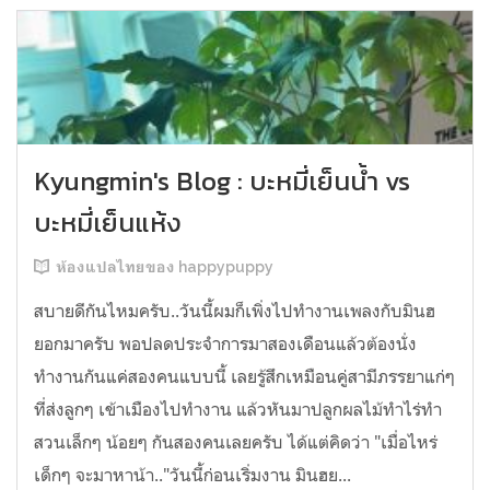
Kyungmin's Blog : บะหมี่เย็นน้ำ vs
บะหมี่เย็นแห้ง
ห้องแปลไทยของ happypuppy
สบายดีกันไหมครับ..วันนี้ผมก็เพิ่งไปทำงานเพลงกับมินฮ
ยอกมาครับ พอปลดประจำการมาสองเดือนแล้วต้องนั่ง
ทำงานกันแค่สองคนแบบนี้ เลยรู้สึกเหมือนคู่สามีภรรยาแก่ๆ
ที่ส่งลูกๆ เข้าเมืองไปทำงาน แล้วหันมาปลูกผลไม้ทำไร่ทำ
สวนเล็กๆ น้อยๆ กันสองคนเลยครับ ได้แต่คิดว่า "เมื่อไหร่
เด็กๆ จะมาหาน้า.."วันนี้ก่อนเริ่มงาน มินฮย...