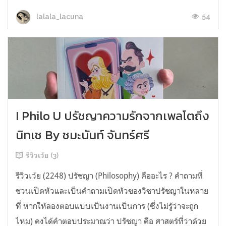
54
lalala_lacuna
I Philo U ปรัชญาความรักจากเพลโตถึง
นิทเช By ชมะนันท์ จันทร์ศรี
รีวิวเว้ย (3)
รีวิวเว้ย (2248) ปรัชญา (Philosophy) คืออะไร ? คำถามที่
ชวนเปิดหัวและเป็นคำถามเปิดหัวของวิชาปรัชญาในหลาย
ที่ หากให้ลองตอบแบบเป็นงานเป็นการ (ซึ่งไม่รู้ว่าจะถูก
ไหม) คงได้คำตอบประมาณว่า ปรัชญา คือ ศาสตร์ที่ว่าด้วย