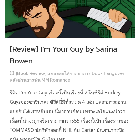
[Review] I'm Your Guy by Sarina
Bowen
[Book Review] ผลพลอยได้จากอาการ book hangover
หลังอ่านสารพัน MM Romance
รีวิว:I'm Your Guy เรื่องนี้เป็นเรื่องที่ 2 ในซีรีส์ Hockey
Guysของซารินาค่ะ ซีรีส์นี้มีทั้งหมด 4 เล่ม แต่สามารถอ่าน
แยกกันได้เราหยิบเล่มนี้มาอ่านก่อน เพราะเอไอแนะนำว่า
เรื่องนี้น่าจะถูกจริตเรามากกว่า555 เรื่องนี้เป็นเรื่องราวของ
TOMMASO นักกีฬาฮอกกี้ NHL กับ Carter มัณฑนากรมือ
ฉมัง ทอมมาโซเพิ่งโดนเทร...