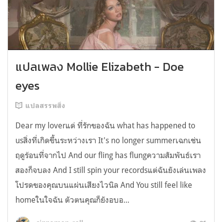
แปลเพลง Mollie Elizabeth - Doe
eyes
แปลสรรพสิ่ง
Dear my loverแด่ ที่รักของฉัน what has happened to
usสิ่งที่เกิดขึ้นระหว่างเรา It's no longer summerเฉกเช่น
ฤดูร้อนที่จากไป And our fling has flungความสัมพันธ์เรา
สองก็จบลง And I still spin your recordsแต่ฉันยังเล่นเพลง
โปรดของคุณบนแผ่นเสียงไวนิล And You still feel like
homeในใจฉัน ตัวตนคุณก็ยังอบอ...