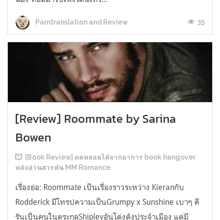
35
Parntranslation and Review
[Review] Roommate by Sarina
Bowen
[Book Review] ผลพลอยได้จากอาการ book hangover
หลังอ่านสารพัน MM Romance
เรื่องย่อ: Roommate เป็นเรื่องราวระหว่าง Kieranกับ
Rodderick มีโทรปความเป็นGrumpy x Sunshine เบาๆ คี
รันเป็นคนในตระกูลShipleyอันโด่งดังประจำเมือง แต่มี