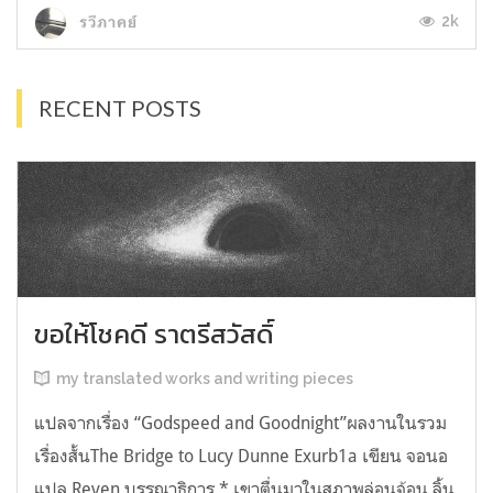
2k
รวีภาคย์
RECENT POSTS
ขอให้โชคดี ราตรีสวัสดิ์
my translated works and writing pieces
แปลจากเรื่อง “Godspeed and Goodnight”ผลงานในรวม
เรื่องสั้นThe Bridge to Lucy Dunne Exurb1a เขียน จอนอ
แปล Reven บรรณาธิการ * เขาตื่นมาในสภาพล่อนจ้อน ลิ้น