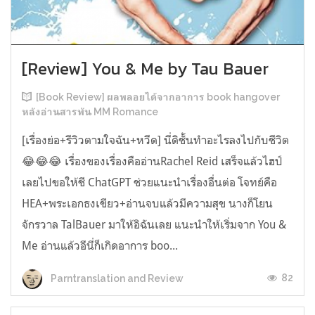
[Review] You & Me by Tau Bauer
[Book Review] ผลพลอยได้จากอาการ book hangover
หลังอ่านสารพัน MM Romance
[เรื่องย่อ+รีวิวตามใจฉัน+หวีด] นี่ดิชั้นทำอะไรลงไปกับชีวิต
😂😂😂 เรื่องของเรื่องคืออ่านRachel Reid เสร็จแล้วไฮป์
เลยไปขอให้ชี ChatGPT ช่วยแนะนำเรื่องอื่นต่อ โจทย์คือ
HEA+พระเอกธงเขียว+อ่านจบแล้วมีความสุข นางก็โยน
จักรวาล TalBauer มาให้อิฉันเลย แนะนำให้เริ่มจาก You &
Me อ่านแล้วอีนี่ก็เกิดอาการ boo...
82
Parntranslation and Review