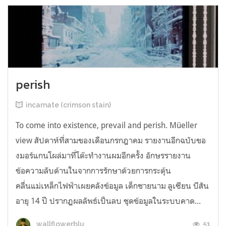
perish
incarnate (crimson stain)
To come into existence, prevail and perish. Müeller
view สัปดาห์ที่สามของเดือนกรกฎาคม รายงานอีกฉบับขอ
งมอร์แกนโผล่มาที่โต๊ะทำงานผมอีกครั้ง อักษรรายงาน
ข้อความลับด้านในจากการรักษาด้วยการกระตุ้น
คลื่นแม่เหล็กไฟฟ้าเผยคลังข้อมูล เด็กชายนาม ลูเซียน บีสัน
อายุ 14 ปี ปรากฏผลลัพธ์เป็นลบ ชุดข้อมูลในระบบคาด...
51
wallflowerblu