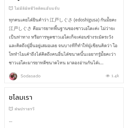
ไม่มีลิมิตชีวิตติดแอ๊บแจ๊บ
ทุกคนเคยได้ยินคำว่า 江戸しぐさ (edoshigusa) กันมั้ยคะ
江戸しぐさ คือมารยาทพื้นฐานของชาวเอโดะค่ะ ไม่ว่าจะ
เป็นท่าทาง หรือการพูดชาวเอโดะก็จะค่อนข้างระมัดระวัง
และคิดถึงผู้อื่นอยู่เสมอเลย จนบางทีก็ทำให้ผู้เขียนคิดว่า โอ
โหทำไมเค้าถึงได้คิดถึงคนอื่นได้ขนาดนี้นะอยากรู้มั้ยคะว่า
ชาวเอโดะมารยาทดีขนาดไหน มาลองอ่านกันได้เ...
1.4k
Sodasado
ชโลมเรา
ฝนปรายรวี
...