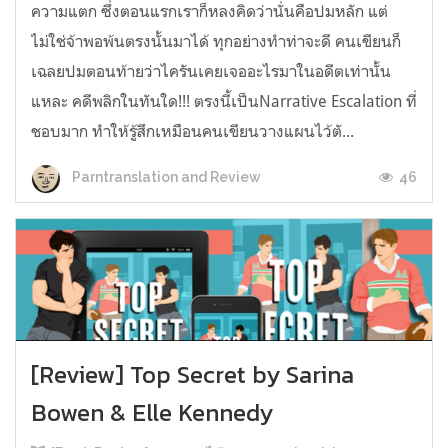
ความแตก ซึ่งตอนแรกเราก็หลงคิดว่านั่นคือปมหลัก แต่
ไม่ใช่จ้าพอพ้นตรงนั้นมาได้ ทุกอย่างทำท่าจะดี คนเขียนก็
เฉลยปมตอนท้ายว่าไครันเคยเจออะไรมาในอดีตเท่านั้น
แหละ คดีพลิกในทันใด!!! ตรงนี้เป็นNarrative Escalation ที่
ชอบมาก ทำให้รู้สึกเหมือนคนเขียนวางแผนไว้ตั...
46
Parntranslation and Review
[Review] Top Secret by Sarina
Bowen & Elle Kennedy