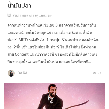
น้ำมันปลา
สุขภาพและการดูแลสมอง
จากคนทำงานหนักและวัยเลข 3 นอกจากเริ่มปรับการกิน
และงดหน้าจอในวันหยุดแล้ว เราเลือกเสริมด้วยน้ำมัน
ปลาKLARITY หลังกินไป 1 กระปุก 💡ตอนบ่ายสมองล้าน้อย
ลง 💡ตื่นเช้าแล้วไม่ค่อยมึนหัว 💡ไอเดียไม่ตัน ยิ่งทำงาน
สาย Content แนะนำว่าควรมี ชอบตรงที่ไม่มีกลิ่นคาวเลย
กินง่ายสุดตั้งแต่เคยกินน้ำมันปลามาเลย ใครที่เคยกิ...
27
DA RA