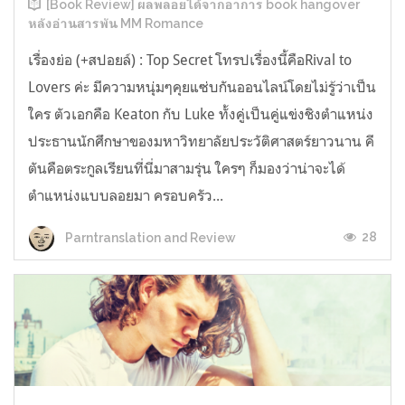
[Book Review] ผลพลอยได้จากอาการ book hangover
หลังอ่านสารพัน MM Romance
เรื่องย่อ (+สปอยล์) : Top Secret โทรปเรื่องนี้คือRival to
Lovers ค่ะ มีความหนุ่มๆคุยแซ่บกันออนไลน์โดยไม่รู้ว่าเป็น
ใคร ตัวเอกคือ Keaton กับ Luke ทั้งคู่เป็นคู่แข่งชิงตำแหน่ง
ประธานนักศึกษาของมหาวิทยาลัยประวัติศาสตร์ยาวนาน คี
ตันคือตระกูลเรียนที่นี่มาสามรุ่น ใครๆ ก็มองว่าน่าจะได้
ตำแหน่งแบบลอยมา ครอบครัว...
28
Parntranslation and Review