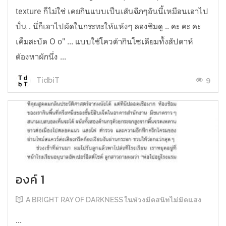
texture ก็ไม่ใช่ เคยกินแบบเป็นเส้นฉีกๆอันนี้เหมือนเอาไป
ปั่น . นี่ก็เอาไปผัดในกระทะให้แห้งๆ ลองชิมดู .. คะ คะ คะ
เค็มสะบัด O o" ... แบบใช้โควต้ากินโซเดียมทั้งสัปดาห์
ต้องหาผักนึ่ง ...
9
TidbiT
องค์ 1
A BRIGHT RAY OF DARKNESS ในห้วงมืดสนิทไม่มิดแสง
...