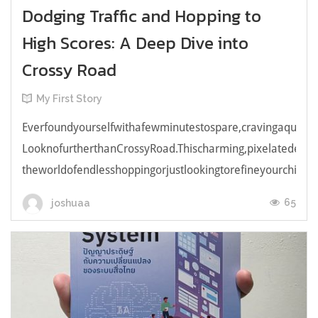
Dodging Traffic and Hopping to
High Scores: A Deep Dive into
Crossy Road
My First Story
Everfoundyourselfwithafewminutestospare,cravingaquick,e
LooknofurtherthanCrossyRoad.Thischarming,pixelatedendl
theworldofendlesshoppingorjustlookingtorefineyourchicken
65
joshuaa