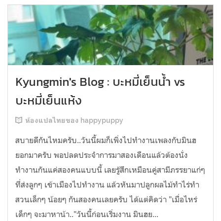
Kyungmin's Blog : บะหมี่เย็นน้ำ vs
บะหมี่เย็นแห้ง
ห้องแปลไทยของ happypuppy
สบายดีกันไหมครับ..วันนี้ผมก็เพิ่งไปทำงานเพลงกับมินฮ
ยอกมาครับ พอปลดประจำการมาสองเดือนแล้วต้องนั่ง
ทำงานกันแค่สองคนแบบนี้ เลยรู้สึกเหมือนคู่สามีภรรยาแก่ๆ
ที่ส่งลูกๆ เข้าเมืองไปทำงาน แล้วหันมาปลูกผลไม้ทำไร่ทำ
สวนเล็กๆ น้อยๆ กันสองคนเลยครับ ได้แต่คิดว่า "เมื่อไหร่
เด็กๆ จะมาหาน้า.."วันนี้ก่อนเริ่มงาน มินฮย...