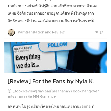
ปมด้อยบางอย่างทำให้รู้สึกว่าพ่อรักพี่ชายมากกว่าตัวเอง
เสมอ จึงดิ้นรนอยากออกมาอยู่คนเดียวเพื่อให้หลุดจาก
อิทธิพลของที่บ้าน และไล่ตามความฝันการเป็นกราฟฟิ...
37
Parntranslation and Review
[Review] For the Fans by Nyla K.
[Book Review] ผลพลอยได้จากอาการ book hangover
หลังอ่านสารพัน MM Romance
อหหหห ไม่รู้จะเริ่มหวีดตรงไหนก่อนเลยอ่านSarina ที่