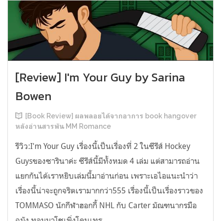
[Review] I'm Your Guy by Sarina
Bowen
[Book Review] ผลพลอยได้จากอาการ book hangover
หลังอ่านสารพัน MM Romance
รีวิว:I'm Your Guy เรื่องนี้เป็นเรื่องที่ 2 ในซีรีส์ Hockey
Guysของซารินาค่ะ ซีรีส์นี้มีทั้งหมด 4 เล่ม แต่สามารถอ่าน
แยกกันได้เราหยิบเล่มนี้มาอ่านก่อน เพราะเอไอแนะนำว่า
เรื่องนี้น่าจะถูกจริตเรามากกว่า555 เรื่องนี้เป็นเรื่องราวของ
TOMMASO นักกีฬาฮอกกี้ NHL กับ Carter มัณฑนากรมือ
ฉมัง ทอมมาโซเพิ่งโดนเทร...