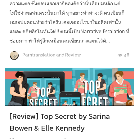
ความแตก ซึ่งตอนแรกเราก็หลงคิดว่านั่นคือปมหลัก แต่
ไม่ใช่จ้าพอพ้นตรงนั้นมาได้ ทุกอย่างทำท่าจะดี คนเขียนก็
เฉลยปมตอนท้ายว่าไครันเคยเจออะไรมาในอดีตเท่านั้น
แหละ คดีพลิกในทันใด!!! ตรงนี้เป็นNarrative Escalation ที่
ชอบมาก ทำให้รู้สึกเหมือนคนเขียนวางแผนไว้ตั...
46
Parntranslation and Review
[Review] Top Secret by Sarina
Bowen & Elle Kennedy