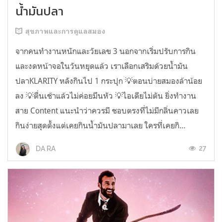
น้ำมันปลา
สุขภาพและการดูแลสมอง
จากคนทำงานหนักและวัยเลข 3 นอกจากเริ่มปรับการกิน
และงดหน้าจอในวันหยุดแล้ว เราเลือกเสริมด้วยน้ำมัน
ปลาKLARITY หลังกินไป 1 กระปุก 💡ตอนบ่ายสมองล้าน้อย
ลง 💡ตื่นเช้าแล้วไม่ค่อยมึนหัว 💡ไอเดียไม่ตัน ยิ่งทำงาน
สาย Content แนะนำว่าควรมี ชอบตรงที่ไม่มีกลิ่นคาวเลย
กินง่ายสุดตั้งแต่เคยกินน้ำมันปลามาเลย ใครที่เคยกิ...
27
DA RA