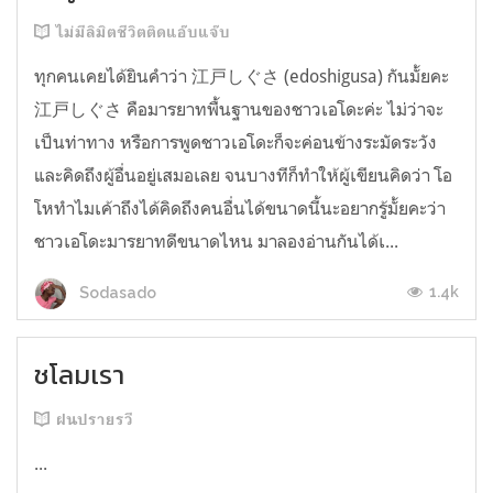
ไม่มีลิมิตชีวิตติดแอ๊บแจ๊บ
ทุกคนเคยได้ยินคำว่า 江戸しぐさ (edoshigusa) กันมั้ยคะ
江戸しぐさ คือมารยาทพื้นฐานของชาวเอโดะค่ะ ไม่ว่าจะ
เป็นท่าทาง หรือการพูดชาวเอโดะก็จะค่อนข้างระมัดระวัง
และคิดถึงผู้อื่นอยู่เสมอเลย จนบางทีก็ทำให้ผู้เขียนคิดว่า โอ
โหทำไมเค้าถึงได้คิดถึงคนอื่นได้ขนาดนี้นะอยากรู้มั้ยคะว่า
ชาวเอโดะมารยาทดีขนาดไหน มาลองอ่านกันได้เ...
1.4k
Sodasado
ชโลมเรา
ฝนปรายรวี
...