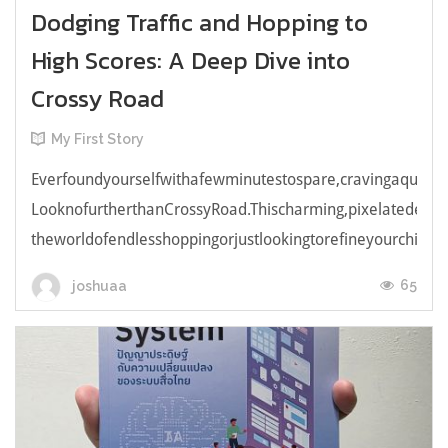
Dodging Traffic and Hopping to
High Scores: A Deep Dive into
Crossy Road
My First Story
Everfoundyourselfwithafewminutestospare,cravingaquick,e
LooknofurtherthanCrossyRoad.Thischarming,pixelatedendl
theworldofendlesshoppingorjustlookingtorefineyourchicken
65
joshuaa