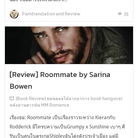
35
Parntranslation and Review
[Review] Roommate by Sarina
Bowen
[Book Review] ผลพลอยได้จากอาการ book hangover
หลังอ่านสารพัน MM Romance
เรื่องย่อ: Roommate เป็นเรื่องราวระหว่าง Kieranกับ
Rodderick มีโทรปความเป็นGrumpy x Sunshine เบาๆ คี
รันเป็นคนในตระกูลShipleyอันโด่งดังประจำเมือง แต่มี