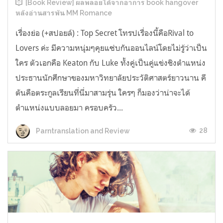
[Book Review] ผลพลอยได้จากอาการ book hangover
หลังอ่านสารพัน MM Romance
เรื่องย่อ (+สปอยล์) : Top Secret โทรปเรื่องนี้คือRival to
Lovers ค่ะ มีความหนุ่มๆคุยแซ่บกันออนไลน์โดยไม่รู้ว่าเป็น
ใคร ตัวเอกคือ Keaton กับ Luke ทั้งคู่เป็นคู่แข่งชิงตำแหน่ง
ประธานนักศึกษาของมหาวิทยาลัยประวัติศาสตร์ยาวนาน คี
ตันคือตระกูลเรียนที่นี่มาสามรุ่น ใครๆ ก็มองว่าน่าจะได้
ตำแหน่งแบบลอยมา ครอบครัว...
28
Parntranslation and Review