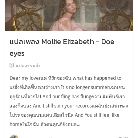
แปลเพลง Mollie Elizabeth - Doe
eyes
แปลสรรพสิ่ง
Dear my loverแด่ ที่รักของฉัน what has happened to
usสิ่งที่เกิดขึ้นระหว่างเรา It's no longer summerเฉกเช่น
ฤดูร้อนที่จากไป And our fling has flungความสัมพันธ์เรา
สองก็จบลง And I still spin your recordsแต่ฉันยังเล่นเพลง
โปรดของคุณบนแผ่นเสียงไวนิล And You still feel like
homeในใจฉัน ตัวตนคุณก็ยังอบอ...