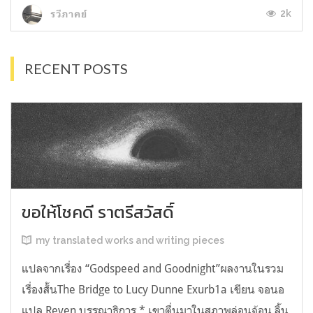
2k
รวีภาคย์
RECENT POSTS
ขอให้โชคดี ราตรีสวัสดิ์
my translated works and writing pieces
แปลจากเรื่อง “Godspeed and Goodnight”ผลงานในรวม
เรื่องสั้นThe Bridge to Lucy Dunne Exurb1a เขียน จอนอ
แปล Reven บรรณาธิการ * เขาตื่นมาในสภาพล่อนจ้อน ลิ้น