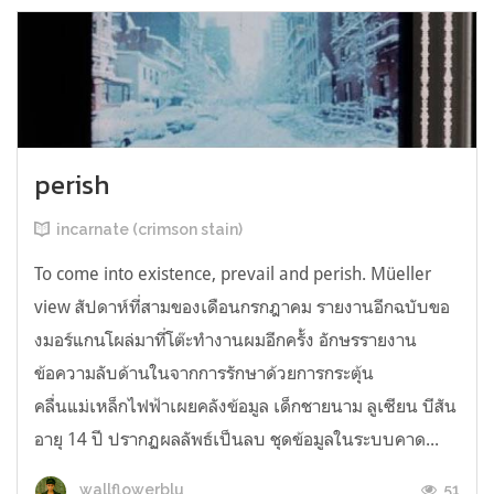
perish
incarnate (crimson stain)
To come into existence, prevail and perish. Müeller
view สัปดาห์ที่สามของเดือนกรกฎาคม รายงานอีกฉบับขอ
งมอร์แกนโผล่มาที่โต๊ะทำงานผมอีกครั้ง อักษรรายงาน
ข้อความลับด้านในจากการรักษาด้วยการกระตุ้น
คลื่นแม่เหล็กไฟฟ้าเผยคลังข้อมูล เด็กชายนาม ลูเซียน บีสัน
อายุ 14 ปี ปรากฏผลลัพธ์เป็นลบ ชุดข้อมูลในระบบคาด...
51
wallflowerblu