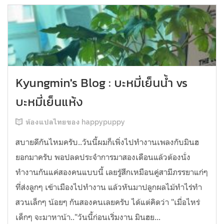
Kyungmin's Blog : บะหมี่เย็นน้ำ vs
บะหมี่เย็นแห้ง
ห้องแปลไทยของ happypuppy
สบายดีกันไหมครับ..วันนี้ผมก็เพิ่งไปทำงานเพลงกับมินฮ
ยอกมาครับ พอปลดประจำการมาสองเดือนแล้วต้องนั่ง
ทำงานกันแค่สองคนแบบนี้ เลยรู้สึกเหมือนคู่สามีภรรยาแก่ๆ
ที่ส่งลูกๆ เข้าเมืองไปทำงาน แล้วหันมาปลูกผลไม้ทำไร่ทำ
สวนเล็กๆ น้อยๆ กันสองคนเลยครับ ได้แต่คิดว่า "เมื่อไหร่
เด็กๆ จะมาหาน้า.."วันนี้ก่อนเริ่มงาน มินฮย...