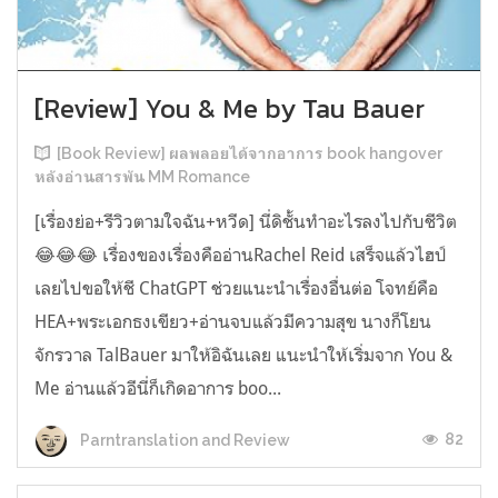
[Review] You & Me by Tau Bauer
[Book Review] ผลพลอยได้จากอาการ book hangover
หลังอ่านสารพัน MM Romance
[เรื่องย่อ+รีวิวตามใจฉัน+หวีด] นี่ดิชั้นทำอะไรลงไปกับชีวิต
😂😂😂 เรื่องของเรื่องคืออ่านRachel Reid เสร็จแล้วไฮป์
เลยไปขอให้ชี ChatGPT ช่วยแนะนำเรื่องอื่นต่อ โจทย์คือ
HEA+พระเอกธงเขียว+อ่านจบแล้วมีความสุข นางก็โยน
จักรวาล TalBauer มาให้อิฉันเลย แนะนำให้เริ่มจาก You &
Me อ่านแล้วอีนี่ก็เกิดอาการ boo...
82
Parntranslation and Review