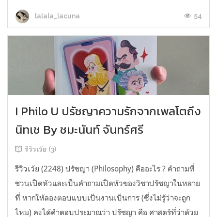
54
lalala_lacuna
I Philo U ปรัชญาความรักจากเพลโตถึง
นิทเช By ชมะนันท์ จันทร์ศรี
รีวิวเว้ย (3)
รีวิวเว้ย (2248) ปรัชญา (Philosophy) คืออะไร ? คำถามที่
ชวนเปิดหัวและเป็นคำถามเปิดหัวของวิชาปรัชญาในหลาย
ที่ หากให้ลองตอบแบบเป็นงานเป็นการ (ซึ่งไม่รู้ว่าจะถูก
ไหม) คงได้คำตอบประมาณว่า ปรัชญา คือ ศาสตร์ที่ว่าด้วย