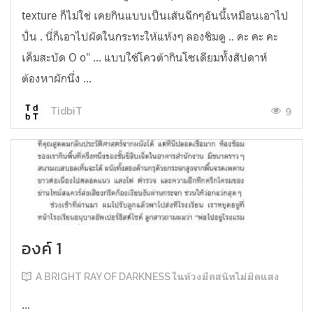
texture ก็ไม่ใช่ เคยกินแบบเป็นเส้นฉีกๆอันนี้เหมือนเอาไป
ปั่น . นี่ก็เอาไปผัดในกระทะให้แห้งๆ ลองชิมดู .. คะ คะ คะ
เค็มสะบัด O o" ... แบบใช้โควต้ากินโซเดียมทั้งสัปดาห์
ต้องหาผักนึ่ง ...
9
TidbiT
องค์ 1
A BRIGHT RAY OF DARKNESS ในห้วงมืดสนิทไม่มิดแสง
...