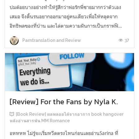
ปมด้อยบางอย่างทำให้รู้สึกว่าพ่อรักพี่ชายมากกว่าตัวเอง
เสมอ จึงดิ้นรนอยากออกมาอยู่คนเดียวเพื่อให้หลุดจาก
อิทธิพลของที่บ้าน และไล่ตามความฝันการเป็นกราฟฟิ...
37
Parntranslation and Review
[Review] For the Fans by Nyla K.
[Book Review] ผลพลอยได้จากอาการ book hangover
หลังอ่านสารพัน MM Romance
อหหหห ไม่รู้จะเริ่มหวีดตรงไหนก่อนเลยอ่านSarina ที่