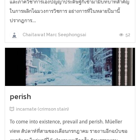
และภาควิชาการเองปัญญาประดิษฐ์ก็เข้ามามีบทบาทสำคัญ
ในการผลิกโฉมวงการวิชการ อย่างการที่ในหลายปีมานี้
ปรากฏการ...
52
Chaitawat Marc Seephongsai
perish
incarnate (crimson stain)
To come into existence, prevail and perish. Müeller
view สัปดาห์ที่สามของเดือนกรกฎาคม รายงานอีกฉบับขอ