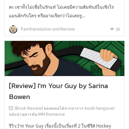
ตะ เขาทั้งไม่เชื่อในรักแท้ ไม่เคยมีความสัมพันธ์ในเชิงโร
แมนติกกับใคร หรืออาจเรียกว่าไม่เคยรู...
35
Parntranslation and Review
[Review] I'm Your Guy by Sarina
Bowen
[Book Review] ผลพลอยได้จากอาการ book hangover
หลังอ่านสารพัน MM Romance
รีวิว:I'm Your Guy เรื่องนี้เป็นเรื่องที่ 2 ในซีรีส์ Hockey