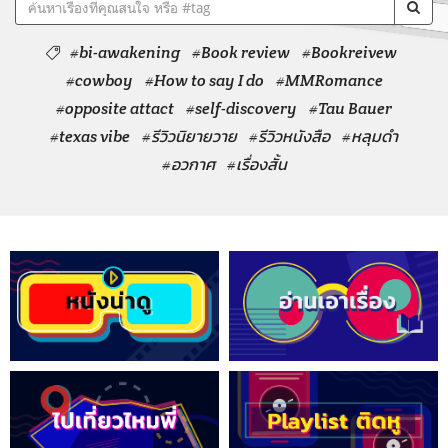
#bi-awakening
#Book review
#Bookreivew
#cowboy
#How to say I do
#MMRomance
#opposite attact
#self-discovery
#Tau Bauer
#texas vibe
#รีวิวนิยายวาย
#รีวิวหนังสือ
#หลุมดำ
#อวกาศ
#เรื่องสั้น