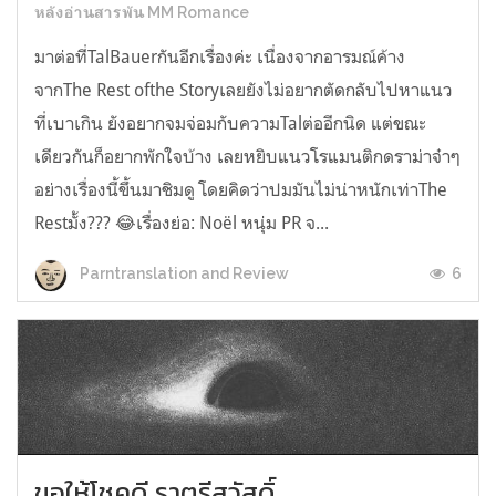
หลังอ่านสารพัน MM Romance
มาต่อที่TalBauerกันอีกเรื่องค่ะ เนื่องจากอารมณ์ค้าง
จากThe Rest ofthe Storyเลยยังไม่อยากตัดกลับไปหาแนว
ที่เบาเกิน ยังอยากจมจ่อมกับความTalต่ออีกนิด แต่ขณะ
เดียวกันก็อยากพักใจบ้าง เลยหยิบแนวโรแมนติกดราม่าจ๋าๆ
อย่างเรื่องนี้ขึ้นมาชิมดู โดยคิดว่าปมมันไม่น่าหนักเท่าThe
Restมั้ง??? 😂เรื่องย่อ: Noël หนุ่ม PR จ...
6
Parntranslation and Review
ขอให้โชคดี ราตรีสวัสดิ์