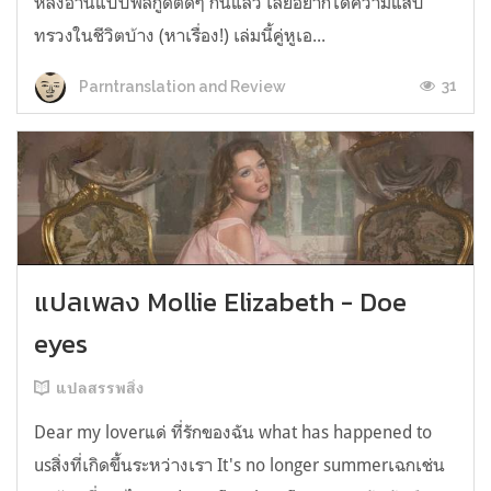
หลังอ่านแบบฟีลกู้ดติดๆ กันแล้ว เลยอยากได้ความแสบ
ทรวงในชีวิตบ้าง (หาเรื่อง!) เล่มนี้คู่หูเอ...
31
Parntranslation and Review
แปลเพลง Mollie Elizabeth - Doe
eyes
แปลสรรพสิ่ง
Dear my loverแด่ ที่รักของฉัน what has happened to
usสิ่งที่เกิดขึ้นระหว่างเรา It's no longer summerเฉกเช่น