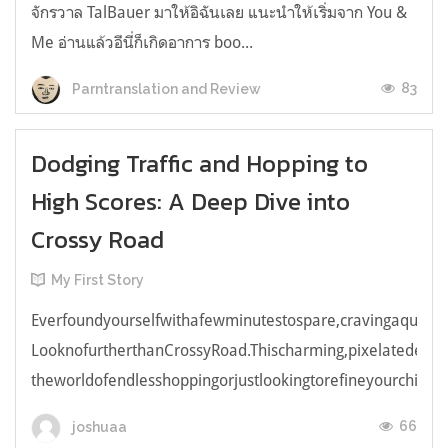
จักรวาล TalBauer มาให้อิฉันเลย แนะนำให้เริ่มจาก You &
Me อ่านแล้วอีนี่ก็เกิดอาการ boo...
83
Parntranslation and Review
Dodging Traffic and Hopping to
High Scores: A Deep Dive into
Crossy Road
My First Story
Everfoundyourselfwithafewminutestospare,cravingaquick,e
LooknofurtherthanCrossyRoad.Thischarming,pixelatedendl
theworldofendlesshoppingorjustlookingtorefineyourchicken
66
joshuaa