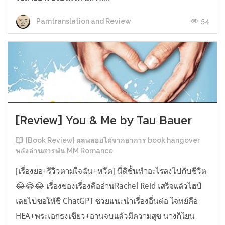
54
Parntranslation and Review
[Review] You & Me by Tau Bauer
[Book Review] ผลพลอยได้จากอาการ book hangover
หลังอ่านสารพัน MM Romance
[เรื่องย่อ+รีวิวตามใจฉัน+หวีด] นี่ดิชั้นทำอะไรลงไปกับชีวิต
😂😂😂 เรื่องของเรื่องคืออ่านRachel Reid เสร็จแล้วไฮป์
เลยไปขอให้ชี ChatGPT ช่วยแนะนำเรื่องอื่นต่อ โจทย์คือ
HEA+พระเอกธงเขียว+อ่านจบแล้วมีความสุข นางก็โยน