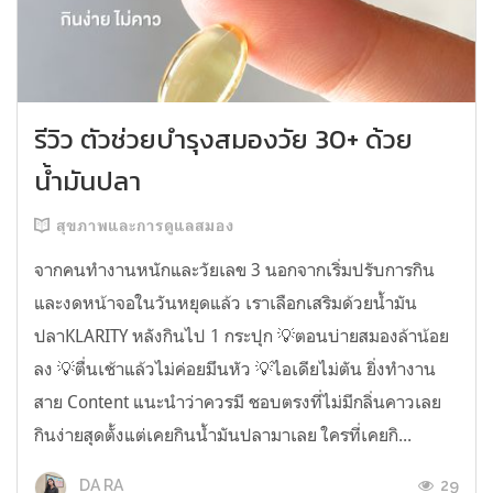
รีวิว ตัวช่วยบำรุงสมองวัย 30+ ด้วย
น้ำมันปลา
สุขภาพและการดูแลสมอง
จากคนทำงานหนักและวัยเลข 3 นอกจากเริ่มปรับการกิน
และงดหน้าจอในวันหยุดแล้ว เราเลือกเสริมด้วยน้ำมัน
ปลาKLARITY หลังกินไป 1 กระปุก 💡ตอนบ่ายสมองล้าน้อย
ลง 💡ตื่นเช้าแล้วไม่ค่อยมึนหัว 💡ไอเดียไม่ตัน ยิ่งทำงาน
สาย Content แนะนำว่าควรมี ชอบตรงที่ไม่มีกลิ่นคาวเลย
กินง่ายสุดตั้งแต่เคยกินน้ำมันปลามาเลย ใครที่เคยกิ...
29
DA RA