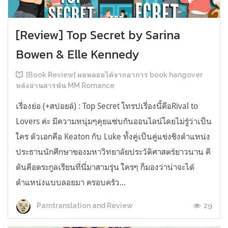
[Review] Top Secret by Sarina
Bowen & Elle Kennedy
[Book Review] ผลพลอยได้จากอาการ book hangover
หลังอ่านสารพัน MM Romance
เรื่องย่อ (+สปอยล์) : Top Secret โทรปเรื่องนี้คือRival to
Lovers ค่ะ มีความหนุ่มๆคุยแซ่บกันออนไลน์โดยไม่รู้ว่าเป็น
ใคร ตัวเอกคือ Keaton กับ Luke ทั้งคู่เป็นคู่แข่งชิงตำแหน่ง
ประธานนักศึกษาของมหาวิทยาลัยประวัติศาสตร์ยาวนาน คี
ตันคือตระกูลเรียนที่นี่มาสามรุ่น ใครๆ ก็มองว่าน่าจะได้
ตำแหน่งแบบลอยมา ครอบครัว...
29
Parntranslation and Review