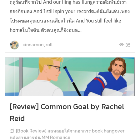
ฤดูร้อนที่จากไป And our fling has flungความสัมพันธ์เรา
สองก็จบลง And I still spin your recordsแต่ฉันยังเล่นเพลง
โปรดของคุณบนแผ่นเสียงไวนิล And You still feel like
homeในใจฉัน ตัวตนคุณก็ยังอบอ...
35
cinnamon_roll
[Review] Common Goal by Rachel
Reid
[Book Review] ผลพลอยได้จากอาการ book hangover
หลังอ่านสารพัน MM Romance