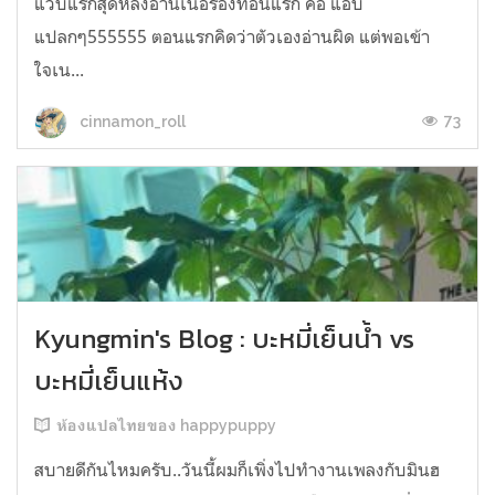
แวบแรกสุดหลังอ่านเนื้อร้องท่อนแรก คือ แอบ
แปลกๆ555555 ตอนแรกคิดว่าตัวเองอ่านผิด แต่พอเข้า
ใจเน...
73
cinnamon_roll
Kyungmin's Blog : บะหมี่เย็นน้ำ vs
บะหมี่เย็นแห้ง
ห้องแปลไทยของ happypuppy
สบายดีกันไหมครับ..วันนี้ผมก็เพิ่งไปทำงานเพลงกับมินฮ