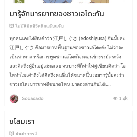
มารู้จักมารยาทของชาวเอโดะกัน
ไม่มีลิมิตชีวิตติดแอ๊บแจ๊บ
ทุกคนเคยได้ยินคำว่า 江戸しぐさ (edoshigusa) กันมั้ยคะ
江戸しぐさ คือมารยาทพื้นฐานของชาวเอโดะค่ะ ไม่ว่าจะ
เป็นท่าทาง หรือการพูดชาวเอโดะก็จะค่อนข้างระมัดระวัง
และคิดถึงผู้อื่นอยู่เสมอเลย จนบางทีก็ทำให้ผู้เขียนคิดว่า โอ
โหทำไมเค้าถึงได้คิดถึงคนอื่นได้ขนาดนี้นะอยากรู้มั้ยคะว่า
ชาวเอโดะมารยาทดีขนาดไหน มาลองอ่านกันได้เ...
1.4k
Sodasado
ชโลมเรา
ฝนปรายรวี