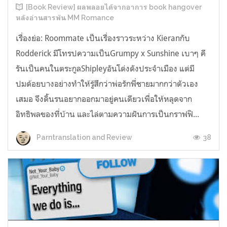
[Book Review] ผลพลอยได้จากอาการ book hangover
หลังอ่านสารพัน MM Romance
เรื่องย่อ: Roommate เป็นเรื่องราวระหว่าง Kieranกับ
Rodderick มีโทรปความเป็นGrumpy x Sunshine เบาๆ คี
รันเป็นคนในตระกูลShipleyอันโด่งดังประจำเมือง แต่มี
ปมด้อยบางอย่างทำให้รู้สึกว่าพ่อรักพี่ชายมากกว่าตัวเอง
เสมอ จึงดิ้นรนอยากออกมาอยู่คนเดียวเพื่อให้หลุดจาก
อิทธิพลของที่บ้าน และไล่ตามความฝันการเป็นกราฟฟิ...
38
Parntranslation and Review