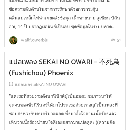
งมอร์แกนโผล่มาที่โต๊ะทำงานผมอีกครั้ง อักษรรายงาน
ข้อความลับด้านในจากการรักษาด้วยการกระตุ้น
คลื่นแม่เหล็กไฟฟ้าเผยคลังข้อมูล เด็กชายนาม ลูเซียน บีสัน
อายุ 14 ปี ปรากฏผลลัพธ์เป็นลบ ชุดข้อมูลในระบบคาด...
51
wallflowerblu
แปลเพลง SEKAI NO OWARI - 不死鳥
(Fushichou) Phoenix
แปลเพลง SEKAI NO OWARI
"แด่เธอที่สวยงามดั่งนกฟินิกส์ผู้เป็นอมตะ ผมภาวนาให้
จุดจบของชั่วนิรันดร์ได้มาโปรดเธอด้วยเทอญ"เป็นเพลงที่
ชอบจังหวะกับดนตรีมาตลอด พึ่งมาตั้งใจอ่านเนื้อร้องแล้ว
เห็นว่าเนื้อร้องน่าสนใจดีเลยอยากมาแปลดูค่ะ ((ความคิด