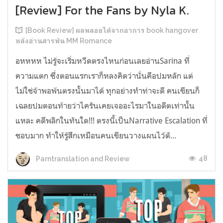
[Review] For the Fans by Nyla K.
[Book Review] ผลพลอยได้จากอาการ book hangover
หลังอ่านสารพัน MM Romance
อหหหห ไม่รู้จะเริ่มหวีดตรงไหนก่อนเลยอ่านSarina ที่
ความแตก ซึ่งตอนแรกเราก็หลงคิดว่านั่นคือปมหลัก แต่
ไม่ใช่จ้าพอพ้นตรงนั้นมาได้ ทุกอย่างทำท่าจะดี คนเขียนก็
เฉลยปมตอนท้ายว่าไครันเคยเจออะไรมาในอดีตเท่านั้น
แหละ คดีพลิกในทันใด!!! ตรงนี้เป็นNarrative Escalation ที่
ชอบมาก ทำให้รู้สึกเหมือนคนเขียนวางแผนไว้ตั...
48
Parntranslation and Review