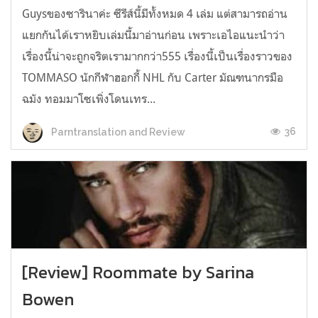
Guysของซารินาค่ะ ซีรีส์นี้มีทั้งหมด 4 เล่ม แต่สามารถอ่าน
แยกกันได้เราหยิบเล่มนี้มาอ่านก่อน เพราะเอไอแนะนำว่า
เรื่องนี้น่าจะถูกจริตเรามากกว่า555 เรื่องนี้เป็นเรื่องราวของ
TOMMASO นักกีฬาฮอกกี้ NHL กับ Carter มัณฑนากรมือ
ฉมัง ทอมมาโซเพิ่งโดนเทร...
36
Parntranslation and Review
[Review] Roommate by Sarina
Bowen