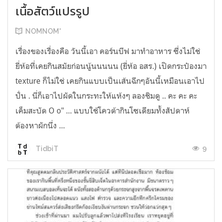
เนื้อสัตว์แปรรูป
NOMNOM*
เรื่องของเรื่องคือ วันนี้เอา คอร์นบีฟ มาทำอาหาร ซึ่งไม่ใช่
ยี่ห้อที่เคยกินสมัยก่อนนู้นนนนน (ยี่ห้อ อสร.) เปิดกระป๋องมา
texture ก็ไม่ใช่ เคยกินแบบเป็นเส้นฉีกๆอันนี้เหมือนเอาไป
ปั่น . นี่ก็เอาไปผัดในกระทะให้แห้งๆ ลองชิมดู .. คะ คะ คะ
เค็มสะบัด O o" ... แบบใช้โควต้ากินโซเดียมทั้งสัปดาห์
ต้องหาผักนึ่ง ...
9
TidbiT