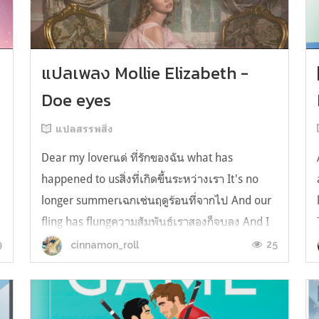
y
แปลเพลง Mollie Elizabeth -
Doe eyes
แปลสรรพสิ่ง
Dear my loverแด่ ที่รักของฉัน what has
happened to usสิ่งที่เกิดขึ้นระหว่างเรา It's no
longer summerเฉกเช่นฤดูร้อนที่จากไป And our
fling has flungความสัมพันธ์เราสองก็จบลง And I
still spin your recordsแต่ฉันยังเล่นเพลงโปรดของ
9
25
cinnamon_roll
คุณบนแผ่นเสียงไวนิล And You still feel like
homeในใจฉัน ตัวตนคุณก็ยังอบอ...