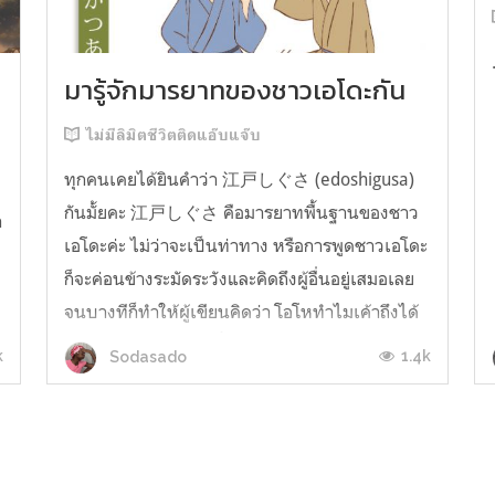
มารู้จักมารยาทของชาวเอโดะกัน
ไม่มีลิมิตชีวิตติดแอ๊บแจ๊บ
ทุกคนเคยได้ยินคำว่า 江戸しぐさ (edoshigusa)
กันมั้ยคะ 江戸しぐさ คือมารยาทพื้นฐานของชาว
า
เอโดะค่ะ ไม่ว่าจะเป็นท่าทาง หรือการพูดชาวเอโดะ
ก็จะค่อนข้างระมัดระวังและคิดถึงผู้อื่นอยู่เสมอเลย
จนบางทีก็ทำให้ผู้เขียนคิดว่า โอโหทำไมเค้าถึงได้
คิดถึงคนอื่นได้ขนาดนี้นะอยากรู้มั้ยคะว่าชาวเอโดะ
k
1.4k
Sodasado
มารยาทดีขนาดไหน มาลองอ่านกันได้เ...