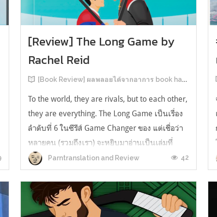
[Review] The Long Game by
Rachel Reid
[Book Review] ผลพลอยได้จากอาการ book hangover หลังอ่านสารพัน MM Romance
To the world, they are rivals, but to each other,
they are everything. The Long Game เป็นเรื่อง
ลำดับที่ 6 ในซีรีส์ Game Changer ของ แต่เชื่อว่า
หลายคน (รวมถึงเรา) จะหยิบมาอ่านเป็นเล่มที่
2หลังจากอ่าน Heated Rivalry มา555 เรื่องย่อ:
9
42
Parntranslation and Review
The Long Game เล่ม Long Game นี่จะเป็น
ประมาณ2 ปีหลังจาก HR จะดำเนินเ...