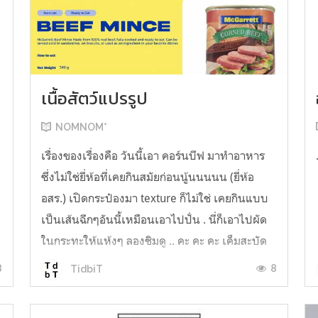
เนื้อสัตว์แปรรูป
NOMNOM*
เรื่องของเรื่องคือ วันนี้เอา คอร์นบีฟ มาทำอาหาร
ซึ่งไม่ใช่ยี่ห้อที่เคยกินสมัยก่อนนู้นนนนน (ยี่ห้อ
อสร.) เปิดกระป๋องมา texture ก็ไม่ใช่ เคยกินแบบ
เป็นเส้นฉีกๆอันนี้เหมือนเอาไปปั่น . นี่ก็เอาไปผัด
ในกระทะให้แห้งๆ ลองชิมดู .. คะ คะ คะ เค็มสะบัด
O o" ... แบบใช้โควต้ากินโซเดียมทั้งสัปดาห์
8
8
TidbiT
ต้องหาผักนึ่ง ...