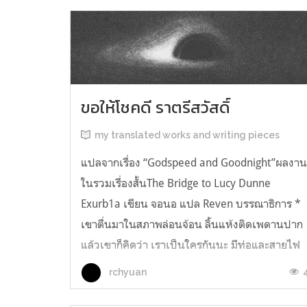
ขอให้โชคดี ราตรีสวัสดิ์
my translated works and writing pieces
แปลจากเรื่อง “Godspeed and Goodnight”ผลงา
ในรวมเรื่องสั้นThe Bridge to Lucy Dunne
Exurb1a เขียน จอนอ แปล Reven บรรณาธิการ *
เขาตื่นมาในสภาพล่อนจ้อน ลิ้นแห้งติดเพดานปาก
แล้วเขาก็คิดว่า เราเป็นใครกันนะ มีท่อและสายไฟ
อยู่ในตัว เกิดความรู้สึกอยากฉี่ และแม้ตัวเขาจะ
rchyuan
เหยียดตรง ก็มีแต่ความมืดมิดอยู่เบื้องหน้...