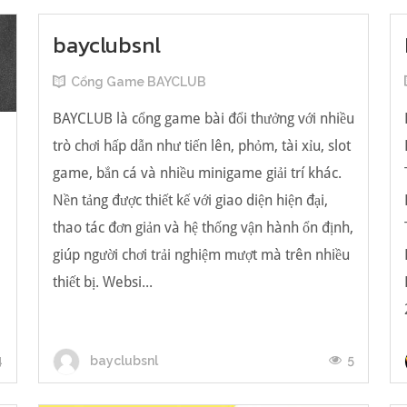
bayclubsnl
Cổng Game BAYCLUB
BAYCLUB là cổng game bài đổi thưởng với nhiều
trò chơi hấp dẫn như tiến lên, phỏm, tài xỉu, slot
game, bắn cá và nhiều minigame giải trí khác.
Nền tảng được thiết kế với giao diện hiện đại,
น
thao tác đơn giản và hệ thống vận hành ổn định,
giúp người chơi trải nghiệm mượt mà trên nhiều
thiết bị. Websi...
4
5
bayclubsnl