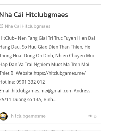
Nhà Cái Hitclubgmaes
Nha Cai Hitclubgmaes
HitClub– Nen Tang Giai Tri Truc Tuyen Hien Dai
Hang Dau, So Huu Giao Dien Than Thien, He
Thong Hoat Dong On Dinh, Nhieu Chuyen Muc
Hap Dan Va Trai Nghiem Muot Ma Tren Moi
Thiet Bi Website:https://hitclubgames.me/
Hotline: 0901 332 012
Email:hitclubgames.me@gmail.com Andress:
25/11 Duong so 13A, Binh...
5
hitclubgamesme