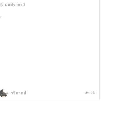
ฝนปรายรวี
...
2k
รวีภาคย์