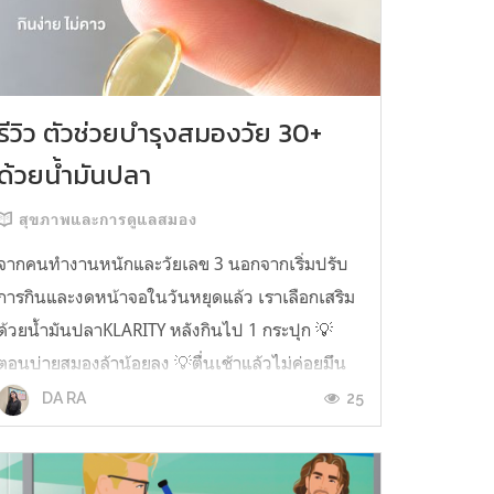
รีวิว ตัวช่วยบำรุงสมองวัย 30+
ด้วยน้ำมันปลา
สุขภาพและการดูแลสมอง
จากคนทำงานหนักและวัยเลข 3 นอกจากเริ่มปรับ
การกินและงดหน้าจอในวันหยุดแล้ว เราเลือกเสริม
ด้วยน้ำมันปลาKLARITY หลังกินไป 1 กระปุก 💡
ตอนบ่ายสมองล้าน้อยลง 💡ตื่นเช้าแล้วไม่ค่อยมึน
หัว 💡ไอเดียไม่ตัน ยิ่งทำงานสาย Content แนะนำ
25
DA RA
ว่าควรมี ชอบตรงที่ไม่มีกลิ่นคาวเลย กินง่ายสุด
ตั้งแต่เคยกินน้ำมันปลามาเลย ใครที่เคยกิ...