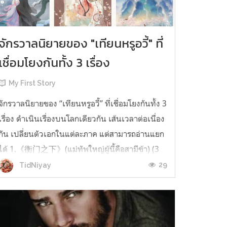
จักรวาลนิยายของ "เทียนหรูอวี้" ที่
เชื่อมโยงกันทั้ง 3 เรื่อง
My First Story
จักรวาลนิยายของ “เทียนหรูอวี้” ที่เชื่อมโยงกันทั้ง 3
เรื่อง ดำเนินเรื่องบนโลกเดียวกัน เส้นเวลาต่อเนื่อง
กัน เปลี่ยนตัวเอกในแต่ละภาค แต่สามารถอ่านแยก
ได้ 1.《衡门之下》(แม่ทัพใหญ่ผู้นี้คือสามีข้า) (3
เล่มจบ) เป็นเรื่องที่เกิดก่อน เล่าเรื่องของ ฝูถิง กับ
29
TidNiyay
หลี่ชีฉือ ที่ต้องแต่งงานกันก่อนจะใช้ชีวิตห่างไกล
กัน...