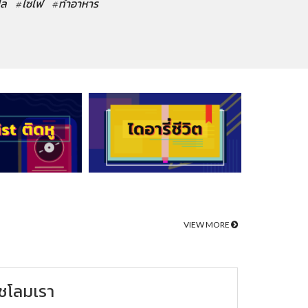
ปล
#ไซไฟ
#ทำอาหาร
VIEW MORE
ชโลมเรา