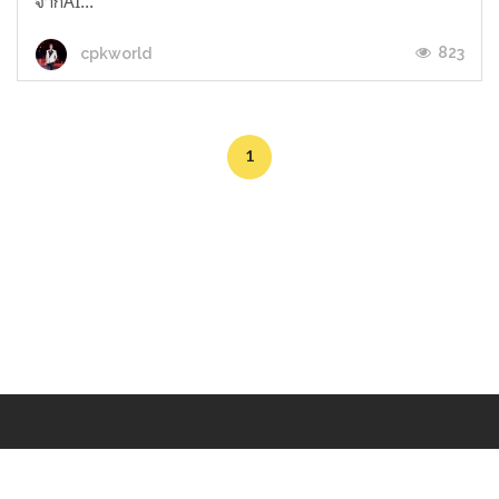
จากAI...
823
cpkworld
1
Makers
/
Originals
/
Store
/
Sample
/
Redeem
/
About
/
Contact
/
Jobs
/