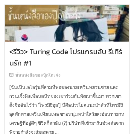
<รีวิว> Turing Code โปรแกรมลับ รีเทิร์
นรัก #1
ชั้นหนังสือของปุ๊กโกะจัง
[ฉันเป็นเอไอรุ่นที่สามที่พ่อของนายเหวินหยวนข่าย และ
กวนเจิ้งผิงเพื่อนสนิทของเขาร่วมกันพัฒนาขึ้นมา พวกเขา
ตั้งชื่อฉันไว้ว่า 'โพรมีธีอุส'] นี่คือประโยคแนะนำตัวที่โพรมีธี
อุสทักทายเหวินเทียนเหอ ชายหนุ่มหน้าใสวัยละอ่อนทายาท
เศรษฐีที่อยู่ดีๆ ชีวิตก็ตกอับ (?) บริษัทที่เข้ามารับช่วงต่อจาก
พี่ชายกำลังจะล้มละลาย ...