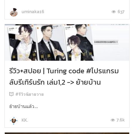
637
uminaka16
รีวิว+สปอย | Turing code #โปรแกรม
ลับรีเทิร์นรัก เล่ม1,2 -> ย้ายบ้าน
#รีวิวนิยายวาย
ย้ายบ้านแล้ว...
7.6k
KK.