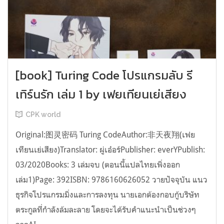
[book] Turing Code โปรแกรมลับ รี
เทิร์นรัก เล่ม 1 by เฟยเทียนเย่เสียง
CPK world
Original:图灵密码 Turing CodeAuthor:非天夜翔(เฟย
เทียนเย่เสียง)Translator: ผู่เอ๋อร์Publisher: everYPublish:
03/2020Books: 3 เล่มจบ (ตอนนี้แปลไทยเพิ่งออก
เล่ม1)Page: 392ISBN: 9786160626052 วายปัจจุบัน แนว
ธุรกิจโปรแกรมมิ่งและการลงทุน นายเอกต้องกอบกู้บริษัท
ตระกูลที่กำลังล้มละลาย โดยจะได้รับคำแนะนำเป็นช่วงๆ