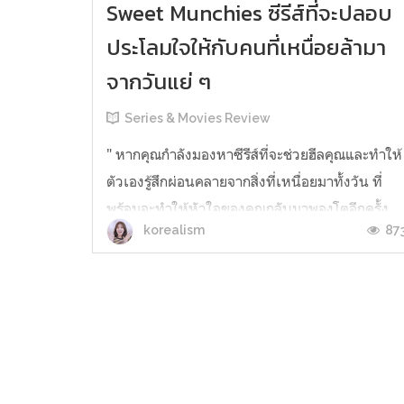
Sweet Munchies ซีรีส์ที่จะปลอบ
ประโลมใจให้กับคนที่เหนื่อยล้ามา
จากวันแย่ ๆ
Series & Movies Review
" หากคุณกำลังมองหาซีรีส์ที่จะช่วยฮีลคุณและทำให้
ตัวเองรู้สึกผ่อนคลายจากสิ่งที่เหนื่อยมาทั้งวัน ที่
พร้อมจะทำให้หัวใจของคุณกลับมาพองโตอีกครั้ง
87
korealism
ทั้งยังช่วยเติมสีสันและเสียงหัวเราะให้ชีวิต แถมยัง
แฝงไปด้วยข้อคิดดีๆ นี่คือซีรีส์ที่คุณไม่ควรพลาด
ด้วยประการทั้งปวง " Trailer Sweet Munchies
เรียกน้ำย่อยกัน...