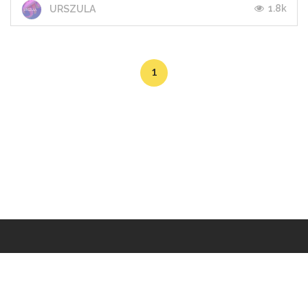
1.8k
URSZULA
1
Makers
/
Originals
/
Store
/
Sample
/
Redeem
/
About
/
Contact
/
Jobs
/
Copyrights © 2015 All Rights Reserved by Minimore