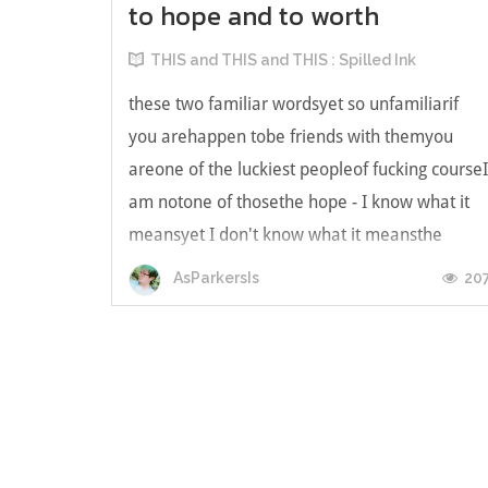
to hope and to worth
THIS and THIS and THIS : Spilled Ink
these two familiar wordsyet so unfamiliarif
you arehappen tobe friends with themyou
areone of the luckiest peopleof fucking course
am notone of thosethe hope - I know what it
meansyet I don't know what it meansthe
worth - I know this one toobut what exactly is
20
AsParkersIs
my worth?the hope - a four letter word...