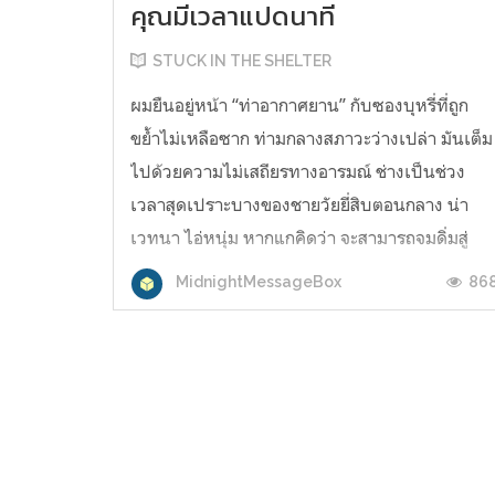
คุณมีเวลาแปดนาที
STUCK IN THE SHELTER
ผมยืนอยู่หน้า “ท่าอากาศยาน” กับซองบุหรี่ที่ถูก
ขย้ำไม่เหลือซาก ท่ามกลางสภาวะว่างเปล่า มันเต็ม
ไปด้วยความไม่เสถียรทางอารมณ์ ช่างเป็นช่วง
เวลาสุดเปราะบางของชายวัยยี่สิบตอนกลาง น่า
เวทนา ไอ่หนุ่ม หากแกคิดว่า จะสามารถจมดิ่มสู่
ความเวทนาสุดน่าสมเพชได้ทั้งวัน แกคิดผิดมหันต์
86
MidnightMessageBox
แล้ว แต่ก่อนที่จะจมดิ่งสู่ภวังค์ไปม...