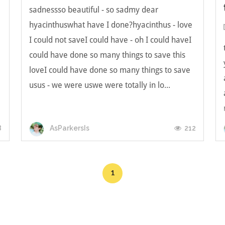
sadnessso beautiful - so sadmy dear
hyacinthuswhat have I done?hyacinthus - love
I could not saveI could have - oh I could haveI
could have done so many things to save this
loveI could have done so many things to save
usus - we were uswe were totally in lo...
8
212
AsParkersIs
1