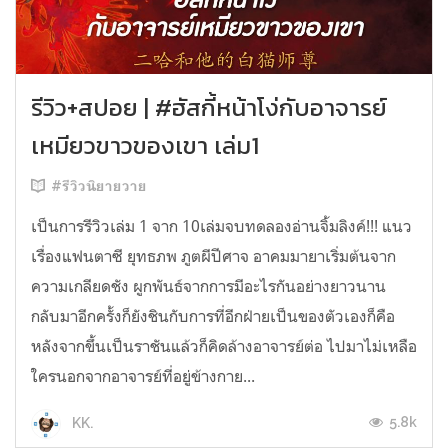
รีวิว+สปอย | #ฮัสกี้หน้าโง่กับอาจารย์
เหมียวขาวของเขา เล่ม1
#รีวิวนิยายวาย
เป็นการรีวิวเล่ม 1 จาก 10เล่มจบทดลองอ่านจิ้มลิงค์!!! แนว
เรื่องแฟนตาซี ยุทธภพ ภูตผีปีศาจ อาคมมายาเริ่มต้นจาก
ความเกลียดชัง ผูกพันธ์จากการมีอะไรกันอย่างยาวนาน
กลับมาอีกครั้งก็ยังชินกับการที่อีกฝ่ายเป็นของตัวเองก็คือ
หลังจากขึ้นเป็นราชันแล้วก็คิดล้างอาจารย์ต่อ ไปมาไม่เหลือ
ใครนอกจากอาจารย์ที่อยู่ข้างกาย...
5.8k
KK.