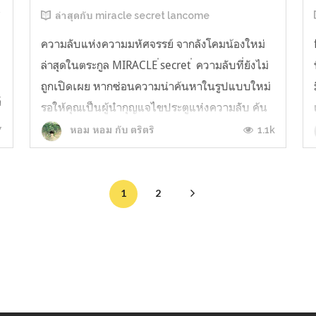
์
ล่าสุดกับ miracle secret lancome
ความลับแห่งความมหัศจรรย์ จากลังโคมน้องใหม่
ล่าสุดในตระกูล MIRACLE ่secret ่ ความลับที่ยังไม่
ถูกเปิดเผย หากซ่อนความน่าค้นหาในรูปแบบใหม่
์
รอให้คุณเป็นผู้นำกุญแจไขประตูแห่งความลับ ค้น
พบความมหัศจรรย์กับทุกๆวันในชีวิตด้วยความ
7
1.1k
หอม หอม กับ ตริตริ
หอมหวานละมุน สัมผัสใหม่ของความหอมในรูป
แบบ floral fruity ในกลิ่นแรก เปิดรับความ...
1
2