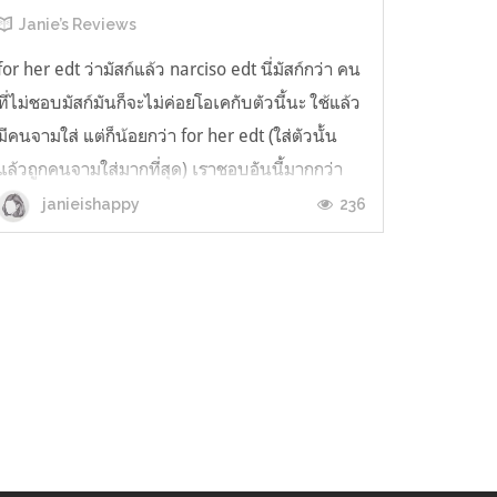
Janie’s Reviews
for her edt ว่ามัสก์แล้ว narciso edt นี่มัสก์กว่า คน
ที่ไม่ชอบมัสก์มันก็จะไม่ค่อยโอเคกับตัวนี้นะ ใช้แล้ว
มีคนจามใส่ แต่ก็น้อยกว่า for her edt (ใส่ตัวนั้น
แล้วถูกคนจามใส่มากที่สุด) เราชอบอันนี้มากกว่า
for her อาจจะเพราะว่ามันมีกุหลาบ เรารักกลิ่น
236
janieishappy
กุหลาบ แต่เราก็ยังไม่เจอน้ำหอมกลิ่นกุหลาบที่
ถูกใจสักที น้ำ...