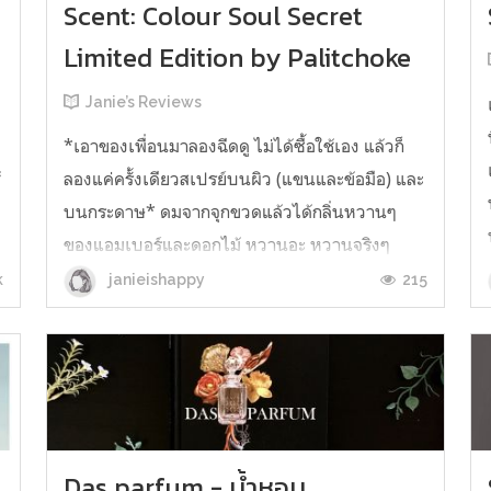
Scent: Colour Soul Secret
Limited Edition by Palitchoke
Janie’s Reviews
น
*เอาของเพื่อนมาลองฉีดดู ไม่ได้ซื้อใช้เอง แล้วก็
้
ลองแค่ครั้งเดียวสเปรย์บนผิว (แขนและข้อมือ) และ
บนกระดาษ* ดมจากจุกขวดแล้วได้กลิ่นหวานๆ
ของแอมเบอร์และดอกไม้ หวานอะ หวานจริงๆ
ไม่ใช่แนวเราเลย แต่ก็อยากลอง ฮ่าๆ ฉีดลงบนผิว
k
215
janieishappy
สองที กลิ่นส้มโอและมะกรูดโชยเข้าจมูกแบบแรง
มาก แอบมีกลิ่นขมเล็กน้อย เป็นอยู่แบบนั้นสัก ...
Das parfum - น้ำหอม