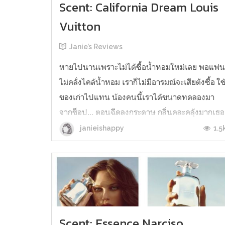
Scent: California Dream Louis
Vuitton
Janie’s Reviews
หายไปนานเพราะไม่ได้ซื้อน้ำหอมใหม่เลย พอแฟ
ไม่คลั่งไคล้น้ำหอม เราก็ไม่มีอารมณ์จะเสียตังซื้อ ใช
ของเก่าไปแทน น้องคนนี้เราได้ขนาดทดลองมา
จากช็อป... ตอนฉีดลงกระดาษ กลิ่นคละคลุ้งมากเธอ
เอ๋ย แบบทั้งถุงทั้งกล่อง ทุกอย่างในนั้นอบอวลไป
1.5
janieishappy
ด้วยกลิ่นนาง แล้วกลิ่นดีมากด้วยนะ เหมาะมากกับ
อากาศร้อน ๆ แบบประเทศไทย แต่.....
Scent: Essence Narciso