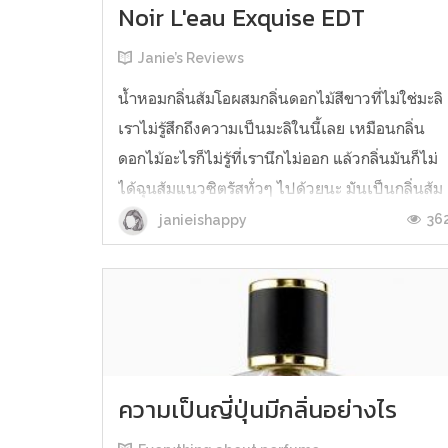
Noir L'eau Exquise EDT
Janie’s Reviews
น้ำหอมกลิ่นส้มโอผสมกลิ่นดอกไม้สีขาวที่ไม่ใช่มะลิ
เราไม่รู้สึกถึงความเป็นมะลิในนี้เลย เหมือนกลิ่น
ดอกไม้อะไรก็ไม่รู้ที่เรานึกไม่ออก แล้วกลิ่นมันก็ไม่
ได้ฉุนส้มแนวซิตรัสทั่วๆ ไปด้วยนะ มันเป็นกลิ่นส้ม
โอนุ่มๆ ละมุนๆ ที่หอมดี เป็นน้ำหอมที่ไม่ฉุน แม้แต่
36
janieishappy
ตอนที่ฉีดแรกๆ ก็ไม่ฉุน เราชอบใช้ตัวนี้ในวันที่
อากาศร้อน...
ความเป็นญี่ปุ่นมีกลิ่นอย่างไร