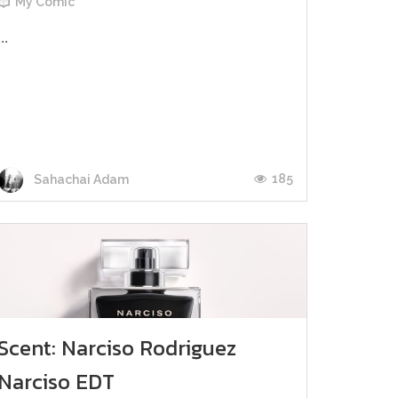
My Comic
...
185
Sahachai Adam
Scent: Narciso Rodriguez
Narciso EDT