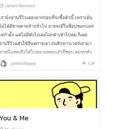
Janie’s Reviews
เรานั่งอ่านรีวิวเยอะมากก่อนที่จะซื้อตัวนี้ เพราะมัน
ไม่ได้มีขายตามห้างทั่วไป อาจจะมีในช็อปของบอท
เทก้ามั้ง แต่ไม่มีตังไงเลยไม่กล้าเข้าไปดม ก็เลย
อ่านรีวิวแล้วใช้จินตการเอา จนคิงพาวเวอร์เอามา
ขายนี่แหละถึงได้ไปดม พอดมแล้วก็ชอบ ดมทุกตัว
ดมมันทั้งเคาน์เตอร์ ดมทุกรุ่นของยี่ห้อนี้ แล้วก็
1.3k
janieishappy
อยากได้มันทุกรุ่นค่า ...
You & Me