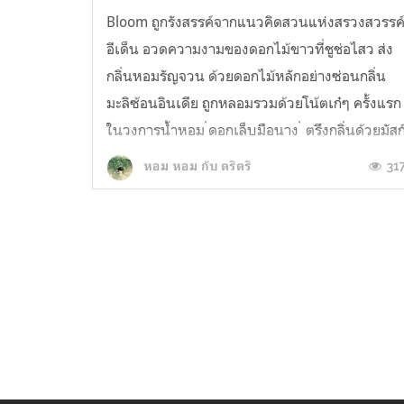
Bloom ถูกรังสรรค์จากแนวคิดสวนแห่งสรวงสวรรค
อีเด็น อวดความงามของดอกไม้ขาวที่ชูช่อไสว ส่ง
กลิ่นหอมรัญจวน ด้วยดอกไม้หลักอย่างซ่อนกลิ่น
มะลิซ้อนอินเดีย ถูกหลอมรวมด้วยโน้ตเก๋ๆ ครั้งแรก
ในวงการน้ำหอม ่ดอกเล็บมือนาง ่ ตรึงกลิ่นด้วยมัสก
ตามขนบแบบโบราณด้วยชะมดเช็ด ด้วยแรง
31
หอม หอม กับ ตริตริ
บันดาลใจที่ว่าผู้หญิงมีแตกต่าง มีค...