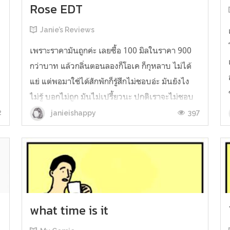
Rose EDT
Janie’s Reviews
เพราะราคามันถูกค่ะ เลยซื้อ 100 มิลในราคา 900
กว่าบาท แล้วกลิ่นตอนลองก็โอเค ก็กุหลาบ ไม่ได้
แย่ แต่พอมาใช้ได้สักพักก็รู้สึกไม่ชอบอ่ะ มันยังไง
ไม่รู้ บอกไม่ถูก มันไม่เปรี้ยวนะ ปกติเราจะไม่ชอบ
กลิ่นกุหลาบที่มีกลิ่นเปรี้ยวแถมมาด้วย เอ๊ะ หรือ
2
397
janieishappy
เพราะมันมีวะเราเลยไม่ชอบ คือมันไม่หอมนวลๆ
แบบกุหลาบ มันหอมบาดๆ ...
what time is it