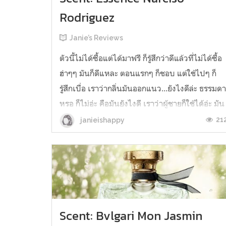
Rodriguez
Janie’s Reviews
ตัวนี้ไม่ได้ซื้อแต่ได้มาฟรี ก็รู้สึกว่าดีแล้วที่ไม่ได้ซื้อ
ฮ่าๆๆ มันก็ดีแหละ ตอนแรกๆ ก็ชอบ แต่ใช้ไปๆ ก็
รู้สึกเบื่อ เราว่ากลิ่นมันออกแนว...ยังไงดีล่ะ ธรรมด
หรอ ก็ไม่อ่ะ คือมันยังไงดี เราว่าผู้ชายก็ใช้ได้อ่ะ มัน
ไม่ได้ผู้หญิงจ๋า ซึ่งเราไม่ชอบ มันทำเราคิดถึง
21
janieishappy
น้ำหอมของเคนโซ แต่เคนโซก็หอมกว่าอ่ะ แอบได้
อา...
Scent: Bvlgari Mon Jasmin