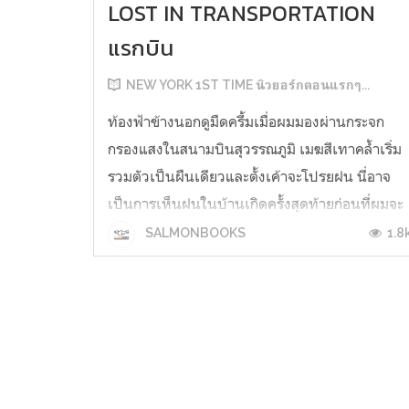
LOST IN TRANSPORTATION
แรกบิน
NEW YORK 1ST TIME นิวยอร์กตอนแรกๆ...
ท้องฟ้าข้างนอกดูมืดครึ้มเมื่อผมมองผ่านกระจก
กรองแสงในสนามบินสุวรรณภูมิ เมฆสีเทาคล้ำเริ่ม
รวมตัวเป็นผืนเดียวและตั้งเค้าจะโปรยฝน นี่อาจ
เป็นการเห็นฝนในบ้านเกิดครั้งสุดท้ายก่อนที่ผมจะ
จากมันไปหลายปี สนามบินตอนบ่ายค่อนข้างโล่งไร
1.8
SALMONBOOKS
ผู้คน ผมยืนต่อแถวรอส่งกระเป๋าเดินทางสู่ใต้ท้อง
เครื่องรวมกับผู้โดย...