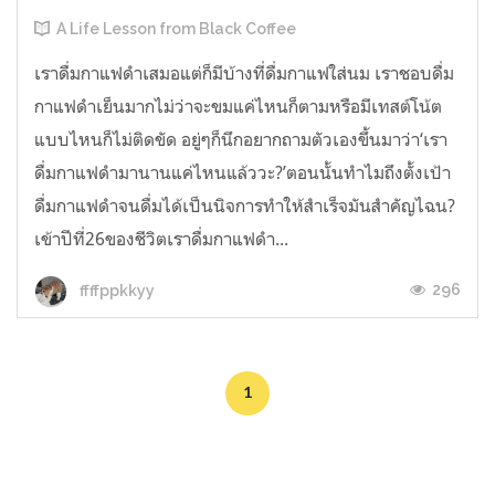
A Life Lesson from Black Coffee
เราดื่มกาแฟดำเสมอแต่ก็มีบ้างที่ดื่มกาแฟใส่นม เราชอบดื่ม
กาแฟดำเย็นมากไม่ว่าจะขมแค่ไหนก็ตามหรือมีเทสต์โน้ต
แบบไหนก็ไม่ติดขัด อยู่ๆก็นึกอยากถามตัวเองขึ้นมาว่า‘เรา
ดื่มกาแฟดำมานานแค่ไหนแล้ววะ?’ตอนนั้นทำไมถึงตั้งเป้า
ดื่มกาแฟดำจนดื่มได้เป็นนิจการทำให้สำเร็จมันสำคัญไฉน?
เข้าปีที่26ของชีวิตเราดื่มกาแฟดำ...
296
ffffppkkyy
1