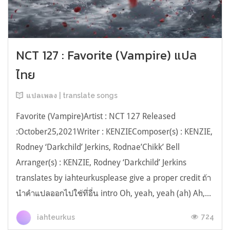
NCT 127 : Favorite (Vampire) แปล
ไทย
แปลเพลง | translate songs
Favorite (Vampire)Artist : NCT 127 Released
:October25,2021Writer : KENZIEComposer(s) : KENZIE,
Rodney ‘Darkchild’ Jerkins, Rodnae’Chikk’ Bell
Arranger(s) : KENZIE, Rodney ‘Darkchild’ Jerkins
translates by iahteurkusplease give a proper credit ถ้า
นำคำแปลออกไปใช้ที่อื่น intro Oh, yeah, yeah (ah) Ah,...
724
iahteurkus