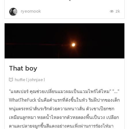
2k
ryeomook
That boy
huffie { johnjae }
"แจสเปอร์ คุณช่วยเปลี่ยนแมวผมเป็นแวมไพร์ได้ไหม" "..."
WhatTheFuck นั่นคือคำแรกที่ดังขึ้นในหัว ริมฝีปากของเด็ก
หนุ่มตรงหน้าสั่นระริกด้วยความหนาวสั่น ตัวเขาเปียกซก
เหมือนลูกหมา หยดน้ำไหลจากตัวหยดลงพื้นเป็นวง เปลือก
ตาและปลายจมูกขึ้นสีแดงอย่างคนเพิ่งผ่านการร้องไห้มา