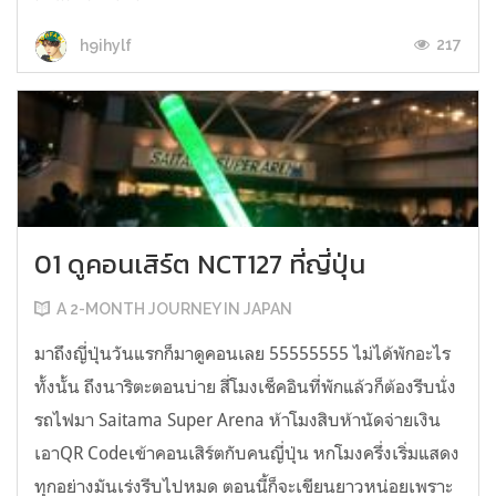
217
h9ihylf
01 ดูคอนเสิร์ต NCT127 ที่ญี่ปุ่น
A 2-MONTH JOURNEY IN JAPAN
มาถึงญี่ปุ่นวันแรกก็มาดูคอนเลย 55555555 ไม่ได้พักอะไร
ทั้งนั้น ถึงนาริตะตอนบ่าย สี่โมงเช็คอินที่พักแล้วก็ต้องรีบนั่ง
รถไฟมา Saitama Super Arena ห้าโมงสิบห้านัดจ่ายเงิน
เอาQR Codeเข้าคอนเสิร์ตกับคนญี่ปุ่น หกโมงครึ่งเริ่มแสดง
ทุกอย่างมันเร่งรีบไปหมด ตอนนี้ก็จะเขียนยาวหน่อยเพราะ