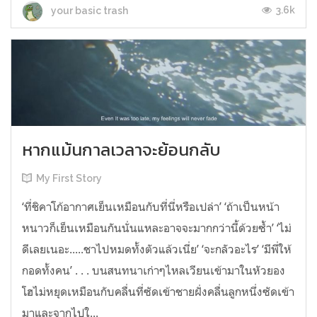
3.6k
your basic trash
หากแม้นกาลเวลาจะย้อนกลับ
My First Story
‘ที่ชิคาโก้อากาศเย็นเหมือนกับที่นี่หรือเปล่า’ ‘ถ้าเป็นหน้า
หนาวก็เย็นเหมือนกันนั่นแหละอาจจะมากกว่านี้ด้วยซ้ำ’ ‘ไม่
ดีเลยเนอะ.....ชาไปหมดทั้งตัวแล้วเนี่ย’ ‘จะกลัวอะไร’ ‘มีพี่ให้
กอดทั้งคน’ . . . บนสนทนาเก่าๆไหลเวียนเข้ามาในหัวยอง
โฮไม่หยุดเหมือนกับคลื่นที่ซัดเข้าชายฝั่งคลื่นลูกหนึ่งซัดเข้า
มาและจากไปใ...