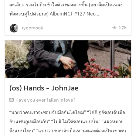
ละเอียด รวมไปถึงเข้าใจตัวเพลงมากขึ้น (อย่าลืมเปิดเพลง
ฟังควบคู่ไปด้วยนะ) AlbumNCT #127 Neo ...
2.7k
ryeomook
(os) Hands - JohnJae
Have you ever fallen in love?
“นายว่าคนเราจะชอบจับมือกันได้ไหม” “ได้ดิ กูก็ชอบจับมือ
กับแฟนกูเหมือนกัน” “ไม่สิ ไม่ใช่ชอบแบบนั้น” “แล้วหมาย
ถึงแบบไหน” “แบบว่า ชอบจับมือเขานะและต้องเป็นเขาคน