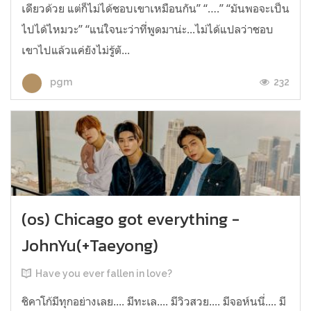
เดียวด้วย แต่ก็ไม่ได้ชอบเขาเหมือนกัน” “….” “มันพอจะเป็น
ไปได้ไหมวะ” “แน่ใจนะว่าที่พูดมาน่ะ...ไม่ได้แปลว่าชอบ
เขาไปแล้วแค่ยังไม่รู้ตั...
232
pgm
(os) Chicago got everything -
JohnYu(+Taeyong)
Have you ever fallen in love?
ชิคาโก้มีทุกอย่างเลย.... มีทะเล.... มีวิวสวย.... มีจอห์นนี่.... มี