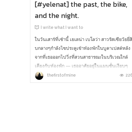
[#yelenat] the past, the bike,
and the night.
I write what I want to
ในวันเสาร์ที่เช้านี้ เยเลน่า เบโลว่า สาวรัสเซียวัยยี่ส
บกลางๆกำลังไขประตูเข้าห้องพักในบูดาเปสต์หลัง
จากที่เธอออกไปวิ่งที่สวนสาธารณะในบริเวณใกล้
เคียงกับห้องพัก — เธออาศัยอยู่ในแมนชั่นเงียบๆ
ให้บรรยากาศคลาสสิกหน่อย ไกลผู้คน แต่เดินทาง
22
thefirstofmine
สะดวกเยเลน่าสังเกตเห็นถึงความผิดปกติของประต
ห้องของเธอ เพราะนอกจากก...