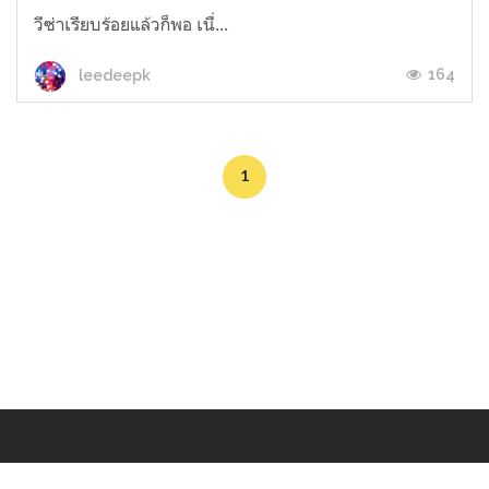
วีซ่าเรียบร้อยแล้วก็พอ เนื่...
164
leedeepk
1
Makers
/
Originals
/
Store
/
Sample
/
Redeem
/
About
/