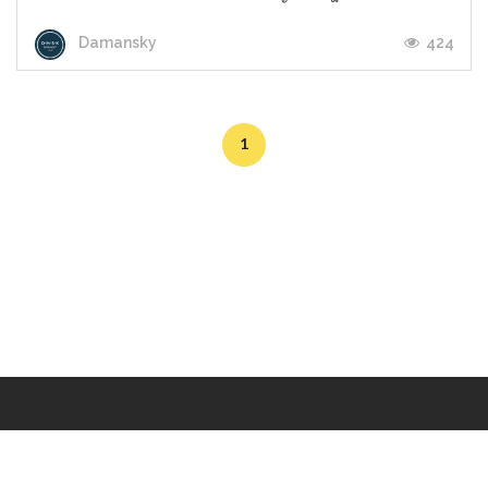
424
Damansky
1
Makers
/
Originals
/
Store
/
Sample
/
Redeem
/
About
/
Contact
/
Jobs
/