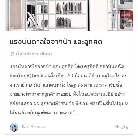
แรงบันดาลใจจากป๋า และลูกคิด
เรื่องเล่าจากเพื่อนๆ
แรงบันดาลใจจากป๋า และ ลูกคิด โดย ครูกิตติ สถาบันคณิต
อัจฉริยะ iQGeniuz เมื่อเกือบ 50 ปีก่อน ที่อำเภอสุไหงโก-ลก
จ.นราธิวาส มีเถ้าแก่คนหนี่ง ใช้ลูกคิดคำนวณราคารับซื้อ
ขายยางพาราจากลูกค้ารายย่อย ทั้งไทยและมาเลเซีย อย่าง
คล่องแคล่ว ผม ลูกชายตัวซน วัย 6 ขวบ ชอบปีนขึ้นไปดูบน
โต๊ะ แล้วหยิบลูกคิดมาเคาะเล่นบ้...
319
Noi Beleza