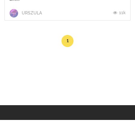
11k
URSZULA
1
Makers
/
Originals
/
Store
/
Sample
/
Redeem
/
About
/
Contact
/
Jobs
/