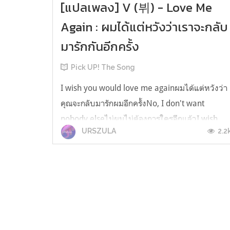
[แปลเพลง] V (뷔) - Love Me
Again : ผมได้แต่หวังว่าเราจะกลับ
มารักกันอีกครั้ง
Pick UP! The Song
I wish you would love me againผมได้แต่หวังว่า
คุณจะกลับมารักผมอีกครั้งNo, I don't want
nobody elseไม่ผมไม่ต้องการใครอีกแล้วI wish
2.2
URSZULA
you could love me again, againผมแค่หวังว่าคุณ
จะกลับมารักกันอีกครั้ง กลับมาอีกครั้งเถอะนะ Title:
Love Me Again Artist:V (뷔) [뷔 "Love Me
Again" 가사] [Verse 1] 추억도 의미 없이แม...