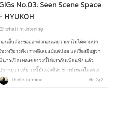
GIGs No.03: Seen Scene Space
- HYUKOH
what i'm listening
ก่อนอื่นต้องขอออกตัวก่อนเลยว่าเราไม่ได้ตามนัก
ร้องหรือวงฝั่งเกาหลีเลยแม้แต่น้อย แต่เรื่องมีอยู่ว่า
พี่นาวเปิดเพลงของวงนี้ให้เรากับเพื่อนฟัง แล้ว
ปรากฎว่า เห้ย วงนี้มันเจ๋งดีอ่ะ ซาวน์เพลงโคตรเท่
แม้เนื้อร้องบางเพลงจะเหมือนบทสวดก็ตาม บวก
242
thefirstofmine
กับการที่เราเจอเพจของ Billboard Thailand ทำ
กิจกรรมแจกบัตรคอนเสิร...