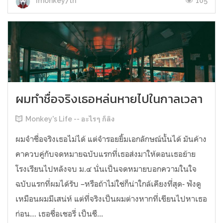
105
imonkey7th
ผมทำชื่อจริงเธอหล่นหายไปในกาลเวลา
Monkey's Life -- อะไรๆ ก็ลิง
ผมจำชื่อจริงเธอไม่ได้ แต่จำรอยยิ้มเอกลักษณ์นั้นได้ มันค้าง
คาควบคู่กับจดหมายฉบับแรกที่เธอส่งมาให้ตอนเธอย้าย
โรงเรียนไปหลังจบ ม.๔ นั่นเป็นจดหมายบอกความในใจ
ฉบับแรกที่ผมได้รับ –หรือถ้าไม่ใช่ก็น่าใกล้เคียงที่สุด- ฟังดู
เหมือนผมมีเสน่ห์ แต่ที่จริงเป็นผมต่างหากที่เขียนไปหาเธอ
ก่อน… เธอชื่อเชอรี่ เป็นชื...