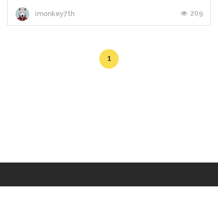
209
imonkey7th
1
Makers
/
Originals
/
Store
/
Sample
/
Redeem
/
About
/
Contact
/
Jobs
/