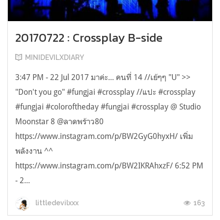
20170722 : Crossplay B-side
MINIDEVILXDIARY
3:47 PM - 22 Jul 2017 มาค่ะ... คนที่ 14 //เย้ๆๆ "U" >>
"Don't you go" #fungjai #crossplay //แปะ #crossplay
#fungjai #coloroftheday #fungjai #crossplay @ Studio
Moonstar 8 @ลาดพร้าว80
https://www.instagram.com/p/BW2GyG0hyxH/ เพิ่ม
พลังงาน ^^
https://www.instagram.com/p/BW2IKRAhxzF/ 6:52 PM
- 2...
163
littledevilxxx