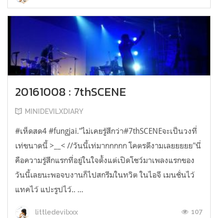
20161008 : 7thSCENE
MINIDEVILXDIARY
#เห็ดสด4 #fungjai."ไม่เคยรู้สึกว่า#7thSCENEจะเป็นวงที่
เท่ขนาดนี้ >__< //วันนี้เท่มากกกกก โคตรดีงามเลยยยยย"นี่
คือความรู้สึกแรกที่อยู่ในใจตั้งแต่เปิดโชว์มาเพลงแรกของ
วันนี้เลยนะพอจบงานก็ไปสกรีมในทวิต ในไอจี เมนชั่นไว้
แทคไว้ แปะรูปไว้.. ...
107
littledevilxxx