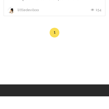
154
littledevilxxx
1
Makers
/
Originals
/
Store
/
Sample
/
Redeem
/
About
/
Contact
/
Jobs
/