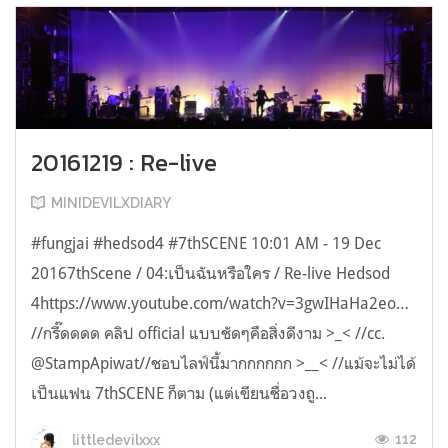
20161219 : Re-live
MINIDEVILXDIARY
#fungjai #hedsod4 #7thSCENE 10:01 AM - 19 Dec
20167thScene / 04:เป็นฉันหรือใคร / Re-live Hedsod
4https://www.youtube.com/watch?v=3gwIHaHa2eo…
//กรี๊ดดดด คลิป official แบบชัดๆคือสิ่งดีงาม >_< //cc.
@StampApiwat//ชอบไลฟ์นี้มากกกกกก >__< //แม้จะไม่ได้
เป็นแฟน 7thSCENE ก็ตาม (แต่เขียนชื่อวงถู...
112
littledevilxxx