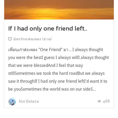
If I had only one friend left..
มิตรรักแฟนเพลง (อ่าน)
เพื่อนเก่าส่งเพลง "One Friend" มา .. I always thought
you were the bestI guess I always willI always thought
that we were blessedAnd I feel that way
stillSometimes we took the hard roadBut we always
saw it throughIf I had only one friend leftI'd want it to
be youSometimes the world was on our sideS...
488
Noi Beleza