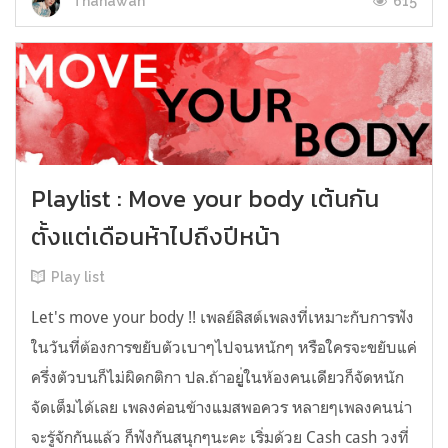
615
Thanawan
Playlist : Move your body เต้นกัน
ตั้งแต่เดือนห้าไปถึงปีหน้า
Play list
Let's move your body !! เพลย์ลิสต์เพลงที่เหมาะกับการฟัง
ในวันที่ต้องการขยับตัวเบาๆไปจนหนักๆ หรือใครจะขยับแค่
ครึ่งตัวบนก็ไม่ผิดกติกา ปล.ถ้าอยูู่ในห้องคนเดียวก็จัดหนัก
จัดเต็มได้เลย เพลงค่อนข้างแมสพอควร หลายๆเพลงคนน่า
จะรู้จักกันแล้ว ก็ฟังกันสนุกๆนะคะ เริ่มด้วย Cash cash วงที่