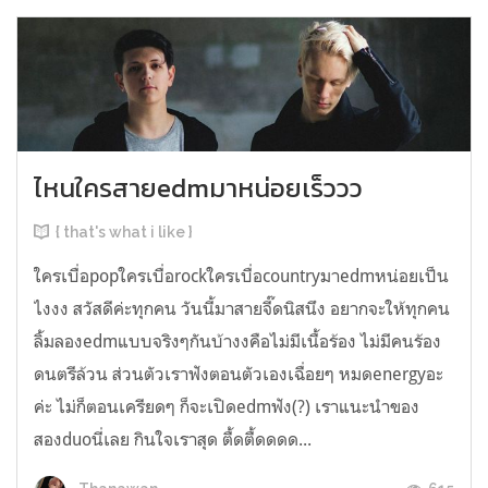
ไหนใครสายedmมาหน่อยเร็ววว
{ that's what i like }
ใครเบื่อpopใครเบื่อrockใครเบื่อcountryมาedmหน่อยเป็น
ไงงง สวัสดีค่ะทุกคน วันนี้มาสายจี๊ดนิสนึง อยากจะให้ทุกคน
ลิ้มลองedmแบบจริงๆกันบ้างงคือไม่มีเนื้อร้อง ไม่มีคนร้อง
ดนตรีล้วน ส่วนตัวเราฟังตอนตัวเองเฉื่อยๆ หมดenergyอะ
ค่ะ ไม่ก็ตอนเครียดๆ ก็จะเปิดedmฟัง(?) เราแนะนำของ
สองduoนี่เลย กินใจเราสุด ตื้ดตื้ดดดด...