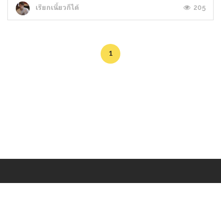
205
เรียกเนี้ยวก็ได้
1
Makers
/
Originals
/
Store
/
Sample
/
Redeem
/
About
/
Contact
/
Jobs
/
Copyrights © 2015 All Rights Reserved by Minimore