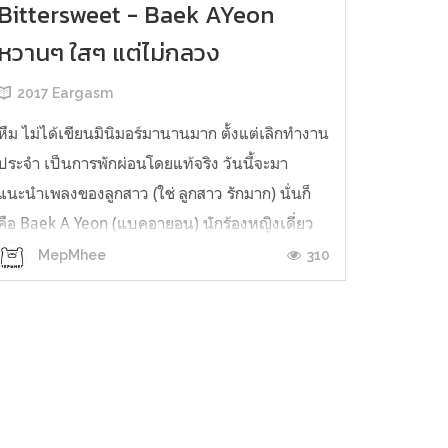
Bittersweet - Baek AYeon
หวานๆ ใสๆ แต่ไม่กลวง
2017 Eargasm
หืม ไม่ได้เขียนมินิมอร์มานานมาก ตั้งแต่เลิกทำงาน
ประจำ เป็นการพักผ่อนโดยแท้จริง วันนี้จะมา
แนะนำเพลงของลูกสาว (ใช่ ลูกสาว รักมาก) นั่นก็
คือ Baek A Yeon (แบคอายอน) นักร้องหญิงเดี่ยว
สังกัดค่าย JYP (เสียงกระซิบ) อดีตผู้ชนะที่ 3 จาก
310
MepMhee
Kpop Star ปีแรก [ ที่หนึ่ง Park Jimin(JYP) ที่สอง
LEEHI(YG) ] ซึ่งถ้ามองต...