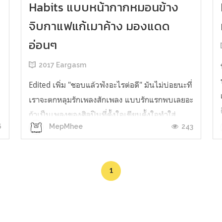
Habits แบบหน้ากากหมอนข้าง
จิบกาแฟแก้เมาค้าง มองแดด
อ่อนๆ
2017 Eargasm
Edited เพิ่ม "ชอบแล้วฟังอะไรต่อดี" มันไม่บ่อยนะที่
เราจะตกหลุมรักเพลงสักเพลง แบบรักแรกพบเลยอะ
ถ้าเป็นเพลงของศิลปินที่ตั้งใจเขียนตั้งใจทำใส่
6
243
MepMhee
อัลบั้มงี้ก็ไม่แปลก แต่นี่เป็นเพลงที่อเรนจ์มาเพื่อใช้
ประกวดร้องเพลงในรายการ The Mask Singer
ชอบขนาดได้ยินแค่ไม่กี่วิอาทิตย์ก่อน ไปคุ้ยหาว่านี่
1
เพลงอะไรวะแต่พอเราไป...