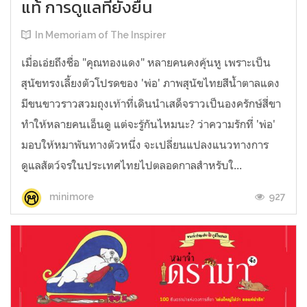
แท้ การดูแลที่ยั่งยืน
In Memoriam of The Inspirer
เมื่อเอ่ยถึงชื่อ "คุณทองแดง" หลายคนคงคุ้นหู เพราะเป็น
สุนัขทรงเลี้ยงตัวโปรดของ 'พ่อ' ภาพสุนัขไทยสีน้ำตาลแดง
มีขนขาวราวสวมถุงเท้าที่เดินนำเสด็จราวเป็นองครักษ์สี่ขา
ทำให้หลายคนเอ็นดู แต่จะรู้กันไหมนะ? ว่าความรักที่ 'พ่อ'
มอบให้หมาพันทางตัวหนึ่ง จะเปลี่ยนแปลงแนวทางการ
ดูแลสัตว์จรในประเทศไทยไปตลอดกาลสำหรับใ...
927
minimore