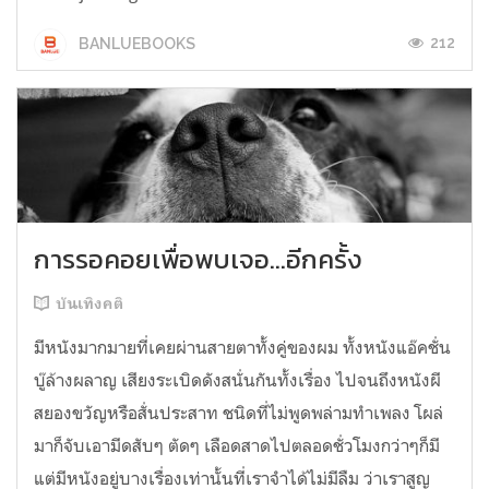
212
BANLUEBOOKS
การรอคอยเพื่อพบเจอ...อีกครั้ง
บันเทิงคติ
มีหนังมากมายที่เคยผ่านสายตาทั้งคู่ของผม ทั้งหนังแอ๊คชั่น
บู๊ล้างผลาญ เสียงระเบิดดังสนั่นกันทั้งเรื่อง ไปจนถึงหนังผี
สยองขวัญหรือสั่นประสาท ชนิดที่ไม่พูดพล่ามทำเพลง โผล่
มาก็จับเอามีดสับๆ ตัดๆ เลือดสาดไปตลอดชั่วโมงกว่าๆก็มี
แต่มีหนังอยู่บางเรื่องเท่านั้นที่เราจำได้ไม่มีลืม ว่าเราสูญ