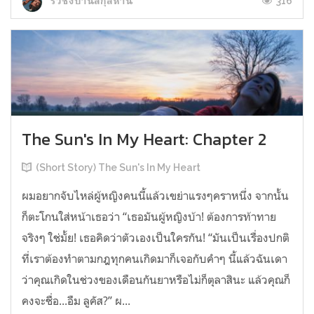
316
รั่วชิงบ้านสกุลหาน
The Sun's In My Heart: Chapter 2
(Short Story) The Sun's In My Heart
ผมอยากจับไหล่ผู้หญิงคนนี้แล้วเขย่าแรงๆคราหนึ่ง จากนั้น
ก็ตะโกนใส่หน้าเธอว่า “เธอมันผู้หญิงบ้า! ต้องการท้าทาย
จริงๆ ใช่มั้ย! เธอคิดว่าตัวเองเป็นใครกัน! “มันเป็นเรื่องปกติ
ที่เราต้องทำตามกฎทุกคนเกิดมาก็เจอกับคำๆ นี้แล้วฉันเดา
ว่าคุณเกิดในช่วงของเดือนกันยาหรือไม่ก็ตุลาสินะ แล้วคุณก็
คงจะชื่อ...อืม ลูคัส?” ผ...