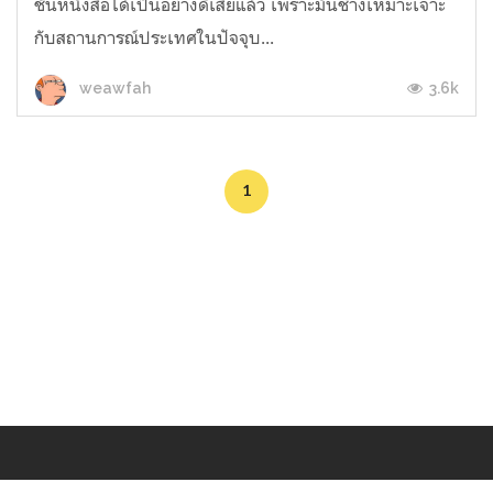
ชั้นหนังสือได้เป็นอย่างดีเสียแล้ว เพราะมันช่างเหมาะเจาะ
กับสถานการณ์ประเทศในปัจจุบ...
3.6k
weawfah
1
Makers
/
Originals
/
Store
/
Sample
/
Redeem
/
About
/