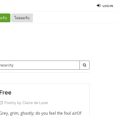
LOG IN
มรับ
ไม่ยอมรับ
Free
Poetry by Claire de Lune
Grey, grim, ghastly; do you feel the foul airOf