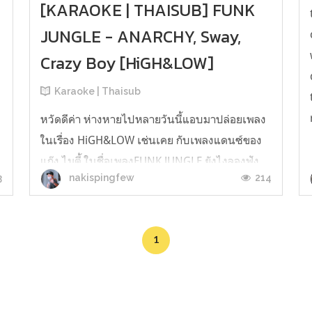
[KARAOKE | THAISUB] FUNK
JUNGLE - ANARCHY, Sway,
Crazy Boy [HiGH&LOW]
Karaoke | Thaisub
หวัดดีค่า ห่างหายไปหลายวันนี้แอบมาปล่อยเพลง
ในเรื่อง HiGH&LOW เช่นเคย กับเพลงแดนซ์ของ
แก๊ง ไมตี้ ในชื่อเพลงFUNK JUNGLE ยังไงลองฟัง
3
214
nakispingfew
กันดูเน้อ* เพลงนี้แปลยากมากกกกกกกกกก ยังไงก็
ขออภัยไว้ก่อนเลยค่ะ ว่าอาจจะไม่ค่อยสมูทเท่าที่
ควร* [KARAOKE | THAISUB] FUNK JUNGLE -
1
ANARCHY, Sway, Crazy Boy [HiGH&LOW]...