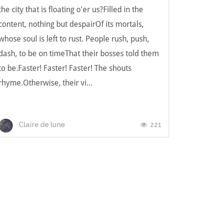
the city that is floating o'er us?Filled in the
content, nothing but despairOf its mortals,
whose soul is left to rust. People rush, push,
dash, to be on timeThat their bosses told them
to be.Faster! Faster! Faster! The shouts
rhyme.Otherwise, their vi...
221
Claire de lune