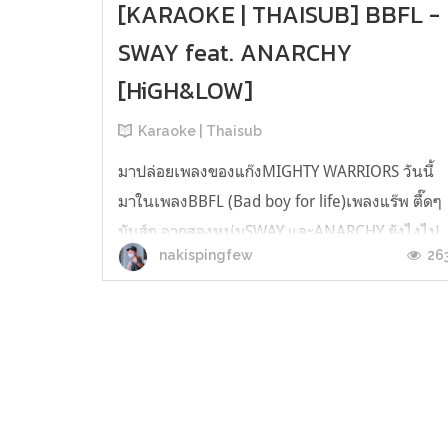
[KARAOKE | THAISUB] BBFL -
SWAY feat. ANARCHY
[HiGH&LOW]
Karaoke | Thaisub
มาปล่อยเพลงของแก๊งMIGHTY WARRIORS วันนี้
มาในเพลงBBFL (Bad boy for life)เพลงแร๊พ ตื๊ดๆ
มันส์ๆ จากสองหนุ่มSWAY และANARCHY ยังไงไป
26
nakispingfew
ลองฟังกันนะจ้า [KARAOKE | THAISUB] BBFL -
SWAY feat. ANARCHY [HiGH&LOW] TH Trans &
Karaoke : Nakipingfew...