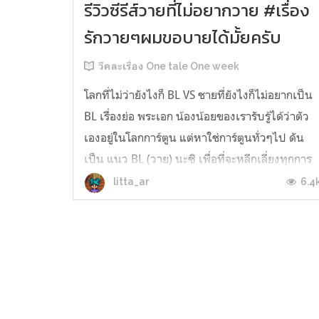
รีวิวซีรีส์วายที่ไม่อยากวาย #เรื่อง
รักวายๆผมขอบายได้มั้ยครับ
วีคละเรื่อง One tale One week
โลกที่ไม่ว่ายังไงก็ BL VS ชายที่ยังไงก็ไม่อยากเป็น
BL เรื่องย่อ พระเอก น้องน้อยของเรารับรู้ได้ว่าตัว
เองอยู่ในโลกการ์ตูน แต่หาใช่การ์ตูนทั่วๆไป ดัน
เป็น แนว BL (วาย) นะซิ เพื่อที่จะหลีกเลี่ยงทุกการ
ปักธงจากเพศเดียวกัน น้องจึงสรรหาทุกวิธีการงัด
6.4
litta_ar
ทุกทักษะความรู้มาหลบหลีก ยิ่งกว่าหนีระเบิดใน
red zone แต่จะ...