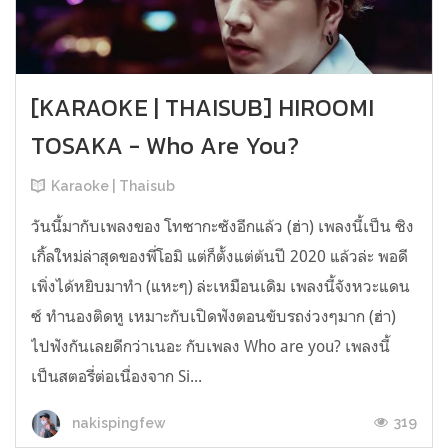
[KARAOKE | THAISUB] HIROOMI
TOSAKA - Who Are You?
Karaoke | Thaisub
วันนี้มากับเพลงของ โทซากะซังอีกแล้ว (ฮ่า) เพลงนี้เป็น ซิง
เกิ้ลใหม่ล่าสุดของพี่โอมิ แต่ก็ตั้งแต่ต้นปี 2020 แล้วล่ะ พอดี
เพิ่งได้หยิบมาทำ (แหะๆ) ล่ะเหมือนเดิม เพลงนี้จังหวะแดน
ซ์ ทำนองติดหู เหมาะกับเปิดฟังตอนขับรถง่วงๆมาก (ฮ่า)
ไปฟังกันเลยดีกว่าเนอะ กับเพลง Who are you? เพลงนี้
เป็นสตอรี่ต่อเนื่องจาก Si...
319
nakispingfew