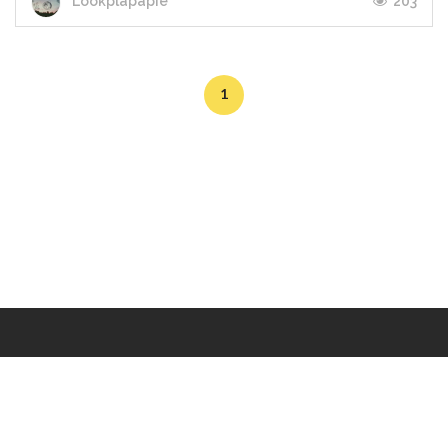
203
Lookplapapie
1
Makers
/
Originals
/
Store
/
Sample
/
Redeem
/
About
/
Contact
/
Jobs
/
Copyrights © 2015 All Rights Reserved by Minimore
ภาพและเนื้อหาในเว็บไซต์นี้เป็นงานมีลิขสิทธิ์ ห้ามทำซ้ำหรือดัดแปลง