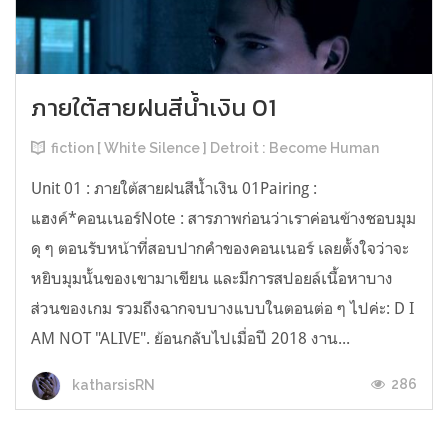
ภายใต้สายฝนสีน้ำเงิน 01
fiction [ White Silence ] Detroit : Become Human
Unit 01 : ภายใต้สายฝนสีน้ำเงิน 01Pairing :
แฮงค์*คอนเนอร์Note : สารภาพก่อนว่าเราค่อนข้างชอบมุม
ดุ ๆ ตอนรับหน้าที่สอบปากคำของคอนเนอร์ เลยตั้งใจว่าจะ
หยิบมุมนั้นของเขามาเขียน และมีการสปอยล์เนื้อหาบาง
ส่วนของเกม รวมถึงฉากจบบางแบบในตอนต่อ ๆ ไปค่ะ: D I
AM NOT "ALIVE". ย้อนกลับไปเมื่อปี 2018 งาน...
286
katharsisRN