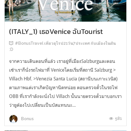
(ITALY_1) เธอVenice ฉันTourist
#BonusTravel เที่ยวยุโรป21วัน7ประเทศ กับเมืองในฝัน
:D
จากความเดินตอนที่แล้ว เราอยู่ที่เมืองSalzburgและตอน
เช้าเราก็นั่งรถไฟมาที่ Veniceโดยเริ่มที่สถานี Salzburg >
Villach Hbf. >Venezia Santa Lucia (สถานีบนเกาะเวนิส)
ตามภาพแต่เราเกิดปัญหานิดหน่อย ตอนตรวจตั๋วในรถไฟ
OBB ที่เรากำลังจะนั่งไป Villach นั้นนายตรวจตั๋วมาบอกเรา
ว่ายูต้องไปเปลี่ยนเป็นบัสแทนนะ...
581
Bonus