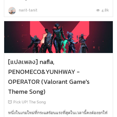
4.8k
narit-tanit
[แปลเพลง] nafla,
PENOMECO&YUNHWAY -
OPERATOR (Valorant Game's
Theme Song)
Pick UP! The Song
หนึ่งในเกมใหม่ที่กระแสร้อนแรงที่สุดในเวลานี้คงต้องยกให้