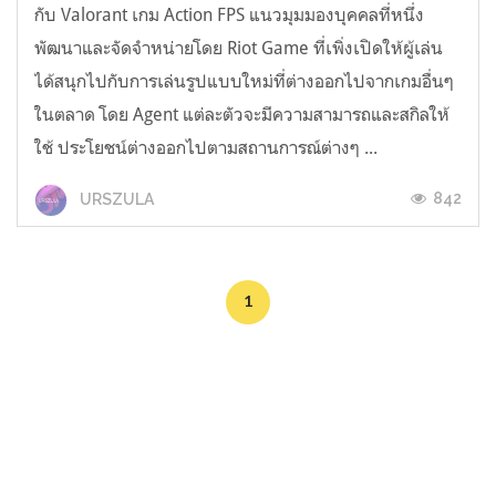
กับ Valorant เกม Action FPS แนวมุมมองบุคคลที่หนึ่ง
พัฒนาและจัดจำหน่ายโดย Riot Game ที่เพิ่งเปิดให้ผู้เล่น
ได้สนุกไปกับการเล่นรูปแบบใหม่ที่ต่างออกไปจากเกมอื่นๆ
ในตลาด โดย Agent แต่ละตัวจะมีความสามารถและสกิลให้
ใช้ ประโยชน์ต่างออกไปตามสถานการณ์ต่างๆ ...
842
URSZULA
1