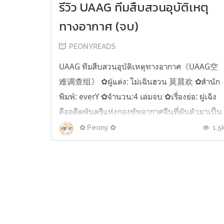
รีวิว UAAG ทีมสืบสวนอุบัติเหตุ
ทางอากาศ (จบ)
PEONYREADS
UAAG ทีมสืบสวนอุบัติเหตุทางอากาศ《UAAG空
难调查组》 ✿ผู้แต่ง: โม่เฉินฮวน 莫晨欢 ✿สำนัก
พิมพ์: everY ✿จำนวน:4 เล่มจบ ✿เรื่องย่อ: ฝูเฉิง
คืออดีตพันตรีแห่งกองทัพอากาศจีนที่ผันตัวมาเป็น
กัปตันสายการบินพลเรือน ทว่าเส้นทางนักบินของ
1.5
✿ Peony ✿
เขากลับเปลี่ยนแปลงไป เมื่อจู่ๆเขาได้รับคำสั่งโยก
ย้ายให้ไปสังกัดUAAG (United Aviation A...