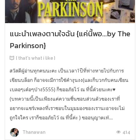
แนะนำเพลงตามใจฉัน {แค่นี้พอ...by The
Parkinson}
{ that's what i like }
สวัสดีผู้อ่านทุกคนนะคะ เป็นเวลา1ปีที่ห่างหายไปกับการ
เขียนบล็อก ก็อาจจะมีการใช้คำงุนงง(และก็บวกกับคนเขียน
เบลอๆเด๋อๆบ้าง5555) ก็ขออภัยไว้ ณ ที่นี้ด้วยนะคะ♥
(บทความนี้เป็นเพียงแค่ความชื่นชอบส่วนตัวของเราที่
อยากจะแชร์เพลงที่เราชอบในมุมมองของเรานะอาจจะไม่
ถูกใจใคร เราก็ขออภัยไว้ ณ ที่นี้ค่ะ ) ขออนุญาตเท้...
414
Thanawan