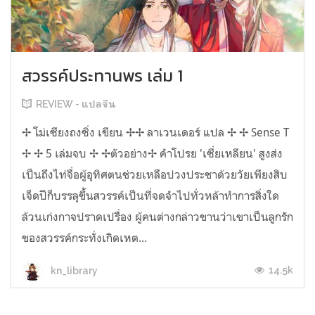
สวรรค์ประทานพร เล่ม 1
REVIEW - แปลจีน
✢ โม่เซียงถงซิ่ง เขียน ✢✢ ลาเวนเดอร์ แปล ✢ ✢ Sense T
✢ ✢ 5 เล่มจบ ✢ ✢ตัวอย่าง✢ คำโปรย 'เซี่ยเหลียน' สูงส่ง
เป็นถึงไท่จื่อผู้อุทิศตนช่วยเหลือปวงประชาด้วยวัยเพียงสิบ
เจ็ดปีก็บรรลุขึ้นสวรรค์เป็นที่จดจำไปทั่วหล้าทำการสิ่งใด
ล้วนเก่งกาจปราดเปรื่อง ผู้คนต่างกล่าวขานว่าเขาเป็นลูกรัก
ของสวรรค์กระทั่งเกิดเหต...
14.5k
kn_library